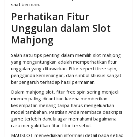
saat bermain.
Perhatikan Fitur
Unggulan dalam Slot
Mahjong
Salah satu tips penting dalam memilih slot mahjong
yang menguntungkan adalah memperhatikan fitur
unggulan yang ditawarkan. Fitur seperti free spin,
pengganda kemenangan, dan simbol khusus sangat
berpengaruh terhadap hasil permainan.
Dalam mahjong slot, fitur free spin sering menjadi
momen paling dinantikan karena memberikan
kesempatan menang tanpa harus mengeluarkan
modal tambahan. Pastikan Anda membaca deskripsi
game terlebih dahulu agar memahami bagaimana
cara mengaktifkan fitur-fitur tersebut.
MAUSLOT menyediakan informasi detail pada setiap