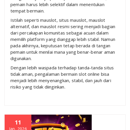
pemain harus lebih selektif dalam menentukan
tempat bermain.
Istilah seperti mauslot, situs mauslot, mauslot
alternatif, dan mauslot resmi sering menjadi bagian
dari percakapan komunitas sebagai acuan dalam
memilih platform yang dianggap lebih stabil. Namun
pada akhirnya, keputusan tetap berada di tangan
pemain untuk menilai mana yang benar-benar aman
digunakan.
Dengan lebih waspada terhadap tanda-tanda situs
tidak aman, pengalaman bermain slot online bisa
menjadi lebih menyenangkan, stabil, dan jauh dari
risiko yang tidak diinginkan.
11
Jan, 2026