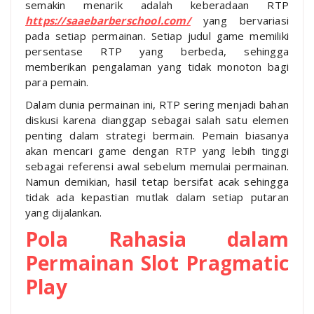
semakin menarik adalah keberadaan RTP
https://saaebarberschool.com/
yang bervariasi
pada setiap permainan. Setiap judul game memiliki
persentase RTP yang berbeda, sehingga
memberikan pengalaman yang tidak monoton bagi
para pemain.
Dalam dunia permainan ini, RTP sering menjadi bahan
diskusi karena dianggap sebagai salah satu elemen
penting dalam strategi bermain. Pemain biasanya
akan mencari game dengan RTP yang lebih tinggi
sebagai referensi awal sebelum memulai permainan.
Namun demikian, hasil tetap bersifat acak sehingga
tidak ada kepastian mutlak dalam setiap putaran
yang dijalankan.
Pola Rahasia dalam
Permainan Slot Pragmatic
Play