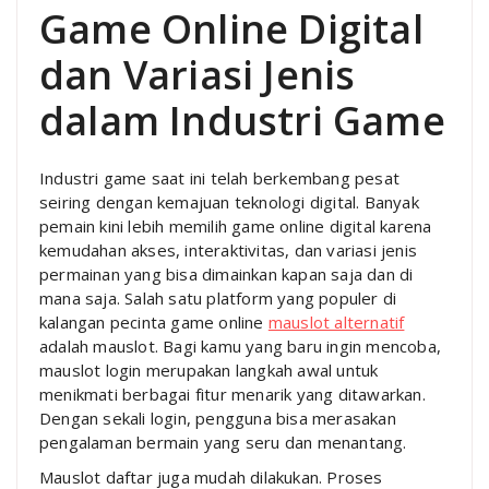
Game Online Digital
dan Variasi Jenis
dalam Industri Game
Industri game saat ini telah berkembang pesat
seiring dengan kemajuan teknologi digital. Banyak
pemain kini lebih memilih game online digital karena
kemudahan akses, interaktivitas, dan variasi jenis
permainan yang bisa dimainkan kapan saja dan di
mana saja. Salah satu platform yang populer di
kalangan pecinta game online
mauslot alternatif
adalah mauslot. Bagi kamu yang baru ingin mencoba,
mauslot login merupakan langkah awal untuk
menikmati berbagai fitur menarik yang ditawarkan.
Dengan sekali login, pengguna bisa merasakan
pengalaman bermain yang seru dan menantang.
Mauslot daftar juga mudah dilakukan. Proses