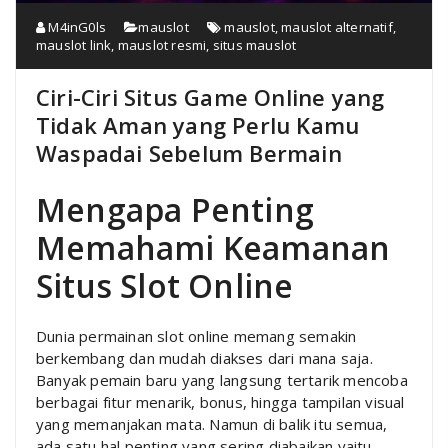
M4inG0ls
mauslot
mauslot
,
mauslot alternatif
,
mauslot link
,
mauslot resmi
,
situs mauslot
Ciri-Ciri Situs Game Online yang
Tidak Aman yang Perlu Kamu
Waspadai Sebelum Bermain
Mengapa Penting
Memahami Keamanan
Situs Slot Online
Dunia permainan slot online memang semakin
berkembang dan mudah diakses dari mana saja.
Banyak pemain baru yang langsung tertarik mencoba
berbagai fitur menarik, bonus, hingga tampilan visual
yang memanjakan mata. Namun di balik itu semua,
ada satu hal penting yang sering diabaikan yaitu