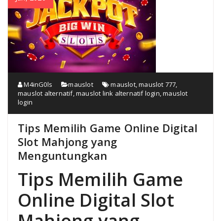
M4inG0ls
mauslot
mauslot
,
mauslot 777
,
mauslot alternatif
,
mauslot link alternatif login
,
mauslot
login
Tips Memilih Game Online Digital
Slot Mahjong yang
Menguntungkan
Tips Memilih Game
Online Digital Slot
Mahjong yang