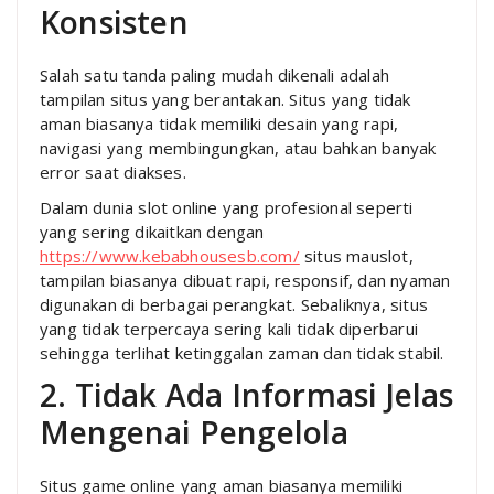
Konsisten
Salah satu tanda paling mudah dikenali adalah
tampilan situs yang berantakan. Situs yang tidak
aman biasanya tidak memiliki desain yang rapi,
navigasi yang membingungkan, atau bahkan banyak
error saat diakses.
Dalam dunia slot online yang profesional seperti
yang sering dikaitkan dengan
https://www.kebabhousesb.com/
situs mauslot,
tampilan biasanya dibuat rapi, responsif, dan nyaman
digunakan di berbagai perangkat. Sebaliknya, situs
yang tidak terpercaya sering kali tidak diperbarui
sehingga terlihat ketinggalan zaman dan tidak stabil.
2. Tidak Ada Informasi Jelas
Mengenai Pengelola
Situs game online yang aman biasanya memiliki