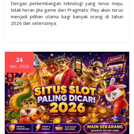
Dengan perkembangan teknologi yang terus maju,
tidak heran jika game dari Pragmatic Play akan terus
menjadi pilihan utama bagi banyak orang di tahun
2026 dan seterusnya.
24
Mei, 2026