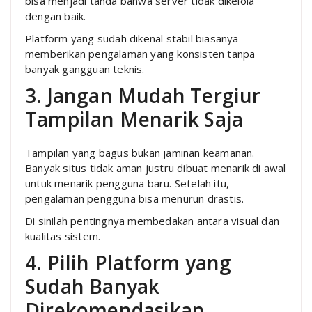
bisa menjadi tanda bahwa server tidak dikelola
dengan baik.
Platform yang sudah dikenal stabil biasanya
memberikan pengalaman yang konsisten tanpa
banyak gangguan teknis.
3. Jangan Mudah Tergiur
Tampilan Menarik Saja
Tampilan yang bagus bukan jaminan keamanan.
Banyak situs tidak aman justru dibuat menarik di awal
untuk menarik pengguna baru. Setelah itu,
pengalaman pengguna bisa menurun drastis.
Di sinilah pentingnya membedakan antara visual dan
kualitas sistem.
4. Pilih Platform yang
Sudah Banyak
Direkomendasikan