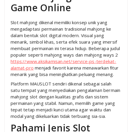
Game Online
Slot mahjong dikenal memiliki konsep unik yang
mengadaptasi permainan tradisional mahjong ke
dalam bentuk slot digital modern. Visual yang
menarik, simbol khas, serta efek suara yang imersif
membuat permainan ini terasa hidup. Beberapa judul
populer seperti mahjong ways dan mahjong ways 2
https://www.aksikamisan.net/service-ps-terdekat-
alamat-pro
menjadi favorit karena menawarkan fitur
menarik yang bisa meningkatkan peluang menang.
Platform MAUSLOT sendiri dikenal sebagai salah
satu tempat yang menyediakan pengalaman bermain
mahjong slot dengan kualitas grafis dan sistem
permainan yang stabil. Namun, memilih game yang
tepat tetap menjadi kunci utama agar waktu dan
modal yang dikeluarkan tidak terbuang sia-sia.
Pahami Jenis Slot