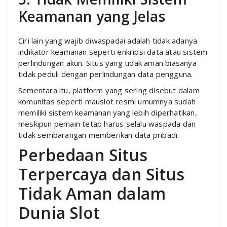
Keamanan yang Jelas
Ciri lain yang wajib diwaspadai adalah tidak adanya
indikator keamanan seperti enkripsi data atau sistem
perlindungan akun. Situs yang tidak aman biasanya
tidak peduli dengan perlindungan data pengguna.
Sementara itu, platform yang sering disebut dalam
komunitas seperti mauslot resmi umumnya sudah
memiliki sistem keamanan yang lebih diperhatikan,
meskipun pemain tetap harus selalu waspada dan
tidak sembarangan memberikan data pribadi.
Perbedaan Situs
Terpercaya dan Situs
Tidak Aman dalam
Dunia Slot