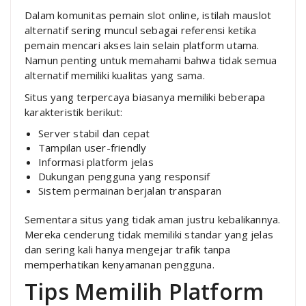
Dalam komunitas pemain slot online, istilah mauslot
alternatif sering muncul sebagai referensi ketika
pemain mencari akses lain selain platform utama.
Namun penting untuk memahami bahwa tidak semua
alternatif memiliki kualitas yang sama.
Situs yang terpercaya biasanya memiliki beberapa
karakteristik berikut:
Server stabil dan cepat
Tampilan user-friendly
Informasi platform jelas
Dukungan pengguna yang responsif
Sistem permainan berjalan transparan
Sementara situs yang tidak aman justru kebalikannya.
Mereka cenderung tidak memiliki standar yang jelas
dan sering kali hanya mengejar trafik tanpa
memperhatikan kenyamanan pengguna.
Tips Memilih Platform