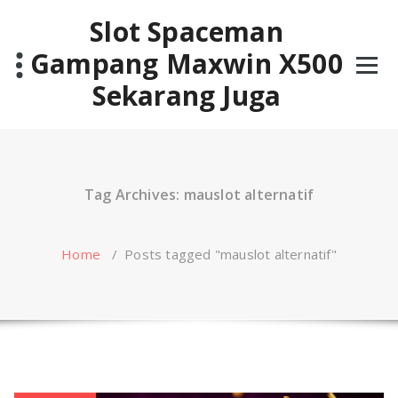
Skip
Slot Spaceman
to
content
Gampang Maxwin X500
Sekarang Juga
Tag Archives: mauslot alternatif
Home
/
Posts tagged "mauslot alternatif"