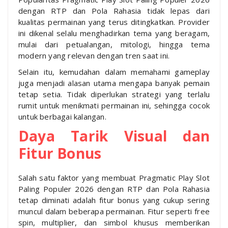
dengan RTP dan Pola Rahasia tidak lepas dari
kualitas permainan yang terus ditingkatkan. Provider
ini dikenal selalu menghadirkan tema yang beragam,
mulai dari petualangan, mitologi, hingga tema
modern yang relevan dengan tren saat ini.
Selain itu, kemudahan dalam memahami gameplay
juga menjadi alasan utama mengapa banyak pemain
tetap setia. Tidak diperlukan strategi yang terlalu
rumit untuk menikmati permainan ini, sehingga cocok
untuk berbagai kalangan.
Daya Tarik Visual dan
Fitur Bonus
Salah satu faktor yang membuat Pragmatic Play Slot
Paling Populer 2026 dengan RTP dan Pola Rahasia
tetap diminati adalah fitur bonus yang cukup sering
muncul dalam beberapa permainan. Fitur seperti free
spin, multiplier, dan simbol khusus memberikan