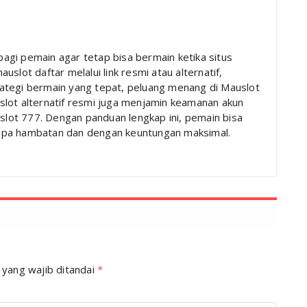
 bagi pemain agar tetap bisa bermain ketika situs
slot daftar melalui link resmi atau alternatif,
ategi bermain yang tepat, peluang menang di Mauslot
slot alternatif resmi juga menjamin keamanan akun
ot 777. Dengan panduan lengkap ini, pemain bisa
npa hambatan dan dengan keuntungan maksimal.
 yang wajib ditandai
*