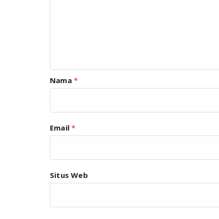
Nama
*
Email
*
Situs Web