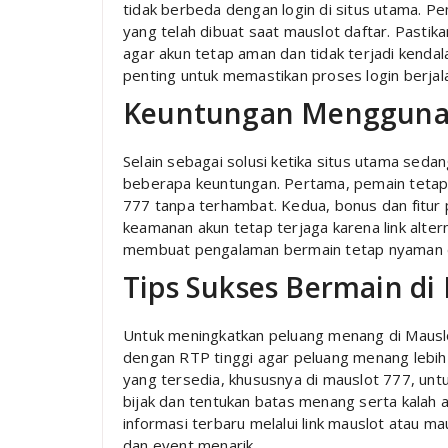
tidak berbeda dengan login di situs utama.
yang telah dibuat saat mauslot daftar. Pastika
agar akun tetap aman dan tidak terjadi kendala
penting untuk memastikan proses login berjala
Keuntungan Menggunak
Selain sebagai solusi ketika situs utama sedan
beberapa keuntungan. Pertama, pemain teta
777 tanpa terhambat. Kedua, bonus dan fitur p
keamanan akun tetap terjaga karena link altern
membuat pengalaman bermain tetap nyaman 
Tips Sukses Bermain di
Untuk meningkatkan peluang menang di Mauslot
dengan RTP tinggi agar peluang menang lebih
yang tersedia, khususnya di mauslot 777, un
bijak dan tentukan batas menang serta kalah
informasi terbaru melalui link mauslot atau ma
dan event menarik.