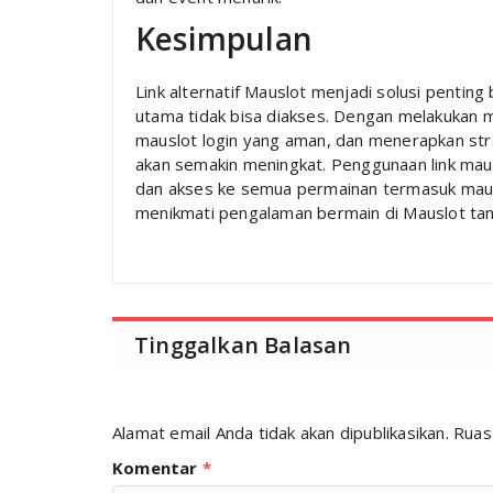
Kesimpulan
Link alternatif Mauslot menjadi solusi penting
utama tidak bisa diakses. Dengan melakukan mau
mauslot login yang aman, dan menerapkan str
akan semakin meningkat. Penggunaan link mau
dan akses ke semua permainan termasuk mausl
menikmati pengalaman bermain di Mauslot ta
Tinggalkan Balasan
Alamat email Anda tidak akan dipublikasikan.
Ruas
Komentar
*