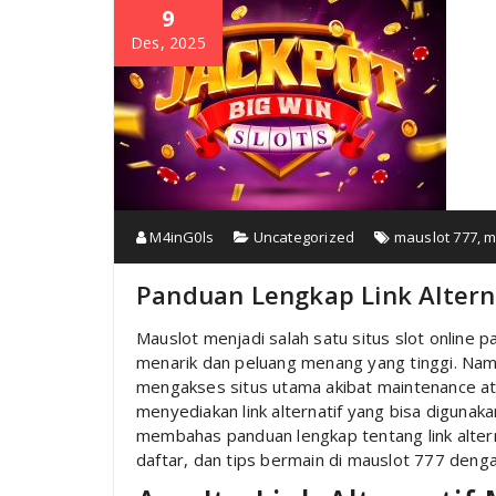
9
Des, 2025
M4inG0ls
Uncategorized
mauslot 777
,
m
Panduan Lengkap Link Altern
Mauslot menjadi salah satu situs slot online 
menarik dan peluang menang yang tinggi. Nam
mengakses situs utama akibat maintenance ata
menyediakan link alternatif yang bisa digunakan
membahas panduan lengkap tentang link altern
daftar, dan tips bermain di mauslot 777 deng