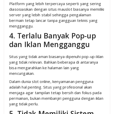
Platform yang lebih terpercaya seperti yang sering
diasosiasikan dengan situs mauslot biasanya memiliki
server yang lebih stabil sehingga pengalaman
bermain tetap lancar tanpa gangguan teknis yang
mengganggu.
4. Terlalu Banyak Pop-up
dan Iklan Mengganggu
Situs yang tidak aman biasanya dipenuhi pop-up iklan
yang tidak relevan. Bahkan beberapa di antaranya
bisa mengarahkan ke halaman lain yang
mencurigakan.
Dalam dunia slot online, kenyamanan pengguna
adalah hal penting. Situs yang profesional akan
menjaga agar tampilan tetap bersih dan fokus pada
permainan, bukan membanjiri pengguna dengan iklan
yang tidak perlu.
5. Tidak Memiliki Sistem