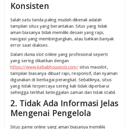
Konsisten
Salah satu tanda paling mudah dikenali adalah
tampilan situs yang berantakan. Situs yang tidak
aman biasanya tidak memiliki desain yang rapi,
navigasi yang membingungkan, atau bahkan banyak
error saat diakses.
Dalam dunia slot online yang profesional seperti
yang sering dikaitkan dengan
https://www.kebabhousesb.com/
situs mauslot,
tampilan biasanya dibuat rapi, responsif, dan nyaman
digunakan di berbagai perangkat. Sebaliknya, situs
yang tidak terpercaya sering kali tidak diperbarui
sehingga terlihat ketinggalan zaman dan tidak stabil.
2. Tidak Ada Informasi Jelas
Mengenai Pengelola
Situs game online yang aman biasanya memiliki