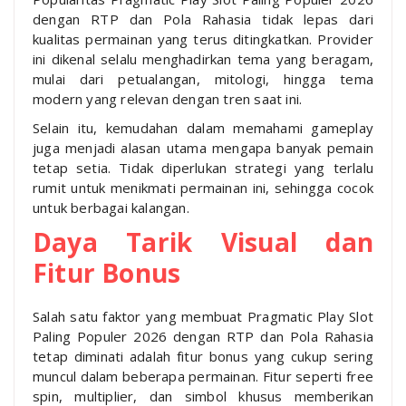
dengan RTP dan Pola Rahasia tidak lepas dari
kualitas permainan yang terus ditingkatkan. Provider
ini dikenal selalu menghadirkan tema yang beragam,
mulai dari petualangan, mitologi, hingga tema
modern yang relevan dengan tren saat ini.
Selain itu, kemudahan dalam memahami gameplay
juga menjadi alasan utama mengapa banyak pemain
tetap setia. Tidak diperlukan strategi yang terlalu
rumit untuk menikmati permainan ini, sehingga cocok
untuk berbagai kalangan.
Daya Tarik Visual dan
Fitur Bonus
Salah satu faktor yang membuat Pragmatic Play Slot
Paling Populer 2026 dengan RTP dan Pola Rahasia
tetap diminati adalah fitur bonus yang cukup sering
muncul dalam beberapa permainan. Fitur seperti free
spin, multiplier, dan simbol khusus memberikan