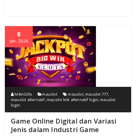
8
Jan, 2026
M4inG0ls
mauslot
mauslot
,
mauslot 777
,
mauslot alternatif
,
mauslot link alternatif login
,
mauslot
login
Game Online Digital dan Variasi
Jenis dalam Industri Game