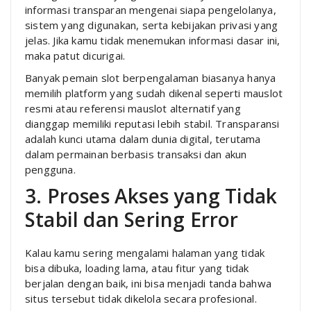
informasi transparan mengenai siapa pengelolanya,
sistem yang digunakan, serta kebijakan privasi yang
jelas. Jika kamu tidak menemukan informasi dasar ini,
maka patut dicurigai.
Banyak pemain slot berpengalaman biasanya hanya
memilih platform yang sudah dikenal seperti mauslot
resmi atau referensi mauslot alternatif yang
dianggap memiliki reputasi lebih stabil. Transparansi
adalah kunci utama dalam dunia digital, terutama
dalam permainan berbasis transaksi dan akun
pengguna.
3. Proses Akses yang Tidak
Stabil dan Sering Error
Kalau kamu sering mengalami halaman yang tidak
bisa dibuka, loading lama, atau fitur yang tidak
berjalan dengan baik, ini bisa menjadi tanda bahwa
situs tersebut tidak dikelola secara profesional.