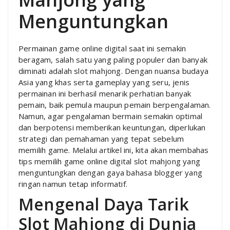
Menguntungkan
Permainan game online digital saat ini semakin
beragam, salah satu yang paling populer dan banyak
diminati adalah slot mahjong. Dengan nuansa budaya
Asia yang khas serta gameplay yang seru, jenis
permainan ini berhasil menarik perhatian banyak
pemain, baik pemula maupun pemain berpengalaman.
Namun, agar pengalaman bermain semakin optimal
dan berpotensi memberikan keuntungan, diperlukan
strategi dan pemahaman yang tepat sebelum
memilih game. Melalui artikel ini, kita akan membahas
tips memilih game online digital slot mahjong yang
menguntungkan dengan gaya bahasa blogger yang
ringan namun tetap informatif.
Mengenal Daya Tarik
Slot Mahjong di Dunia