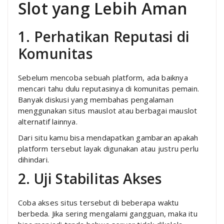
Slot yang Lebih Aman
1. Perhatikan Reputasi di
Komunitas
Sebelum mencoba sebuah platform, ada baiknya
mencari tahu dulu reputasinya di komunitas pemain.
Banyak diskusi yang membahas pengalaman
menggunakan situs mauslot atau berbagai mauslot
alternatif lainnya.
Dari situ kamu bisa mendapatkan gambaran apakah
platform tersebut layak digunakan atau justru perlu
dihindari.
2. Uji Stabilitas Akses
Coba akses situs tersebut di beberapa waktu
berbeda. Jika sering mengalami gangguan, maka itu