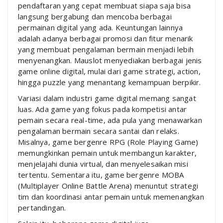
pendaftaran yang cepat membuat siapa saja bisa
langsung bergabung dan mencoba berbagai
permainan digital yang ada. Keuntungan lainnya
adalah adanya berbagai promosi dan fitur menarik
yang membuat pengalaman bermain menjadi lebih
menyenangkan. Mauslot menyediakan berbagai jenis
game online digital, mulai dari game strategi, action,
hingga puzzle yang menantang kemampuan berpikir.
Variasi dalam industri game digital memang sangat
luas. Ada game yang fokus pada kompetisi antar
pemain secara real-time, ada pula yang menawarkan
pengalaman bermain secara santai dan relaks.
Misalnya, game bergenre RPG (Role Playing Game)
memungkinkan pemain untuk membangun karakter,
menjelajahi dunia virtual, dan menyelesaikan misi
tertentu. Sementara itu, game bergenre MOBA
(Multiplayer Online Battle Arena) menuntut strategi
tim dan koordinasi antar pemain untuk memenangkan
pertandingan.