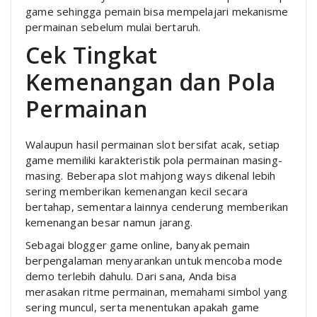
game sehingga pemain bisa mempelajari mekanisme
permainan sebelum mulai bertaruh.
Cek Tingkat
Kemenangan dan Pola
Permainan
Walaupun hasil permainan slot bersifat acak, setiap
game memiliki karakteristik pola permainan masing-
masing. Beberapa slot mahjong ways dikenal lebih
sering memberikan kemenangan kecil secara
bertahap, sementara lainnya cenderung memberikan
kemenangan besar namun jarang.
Sebagai blogger game online, banyak pemain
berpengalaman menyarankan untuk mencoba mode
demo terlebih dahulu. Dari sana, Anda bisa
merasakan ritme permainan, memahami simbol yang
sering muncul, serta menentukan apakah game