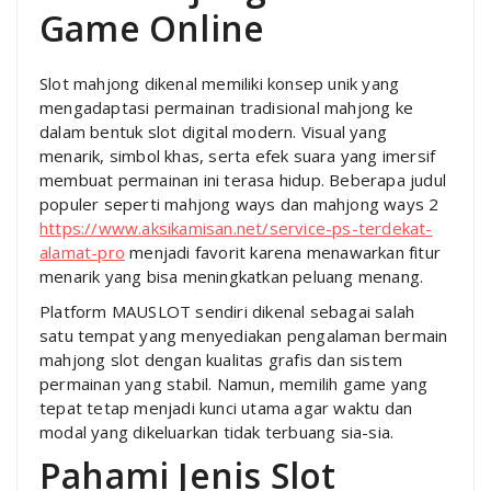
Game Online
Slot mahjong dikenal memiliki konsep unik yang
mengadaptasi permainan tradisional mahjong ke
dalam bentuk slot digital modern. Visual yang
menarik, simbol khas, serta efek suara yang imersif
membuat permainan ini terasa hidup. Beberapa judul
populer seperti mahjong ways dan mahjong ways 2
https://www.aksikamisan.net/service-ps-terdekat-
alamat-pro
menjadi favorit karena menawarkan fitur
menarik yang bisa meningkatkan peluang menang.
Platform MAUSLOT sendiri dikenal sebagai salah
satu tempat yang menyediakan pengalaman bermain
mahjong slot dengan kualitas grafis dan sistem
permainan yang stabil. Namun, memilih game yang
tepat tetap menjadi kunci utama agar waktu dan
modal yang dikeluarkan tidak terbuang sia-sia.
Pahami Jenis Slot