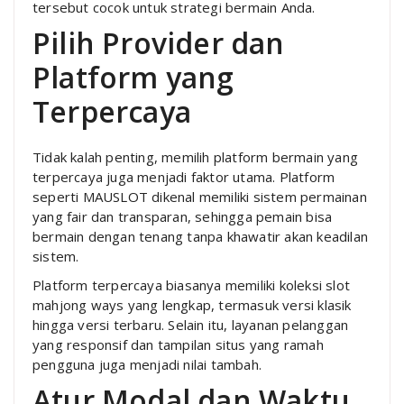
tersebut cocok untuk strategi bermain Anda.
Pilih Provider dan
Platform yang
Terpercaya
Tidak kalah penting, memilih platform bermain yang
terpercaya juga menjadi faktor utama. Platform
seperti MAUSLOT dikenal memiliki sistem permainan
yang fair dan transparan, sehingga pemain bisa
bermain dengan tenang tanpa khawatir akan keadilan
sistem.
Platform terpercaya biasanya memiliki koleksi slot
mahjong ways yang lengkap, termasuk versi klasik
hingga versi terbaru. Selain itu, layanan pelanggan
yang responsif dan tampilan situs yang ramah
pengguna juga menjadi nilai tambah.
Atur Modal dan Waktu