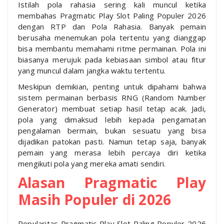
Istilah pola rahasia sering kali muncul ketika
membahas Pragmatic Play Slot Paling Populer 2026
dengan RTP dan Pola Rahasia. Banyak pemain
berusaha menemukan pola tertentu yang dianggap
bisa membantu memahami ritme permainan. Pola ini
biasanya merujuk pada kebiasaan simbol atau fitur
yang muncul dalam jangka waktu tertentu.
Meskipun demikian, penting untuk dipahami bahwa
sistem permainan berbasis RNG (Random Number
Generator) membuat setiap hasil tetap acak. Jadi,
pola yang dimaksud lebih kepada pengamatan
pengalaman bermain, bukan sesuatu yang bisa
dijadikan patokan pasti. Namun tetap saja, banyak
pemain yang merasa lebih percaya diri ketika
mengikuti pola yang mereka amati sendiri.
Alasan Pragmatic Play
Masih Populer di 2026
Popularitas Pragmatic Play Slot Paling Populer 2026