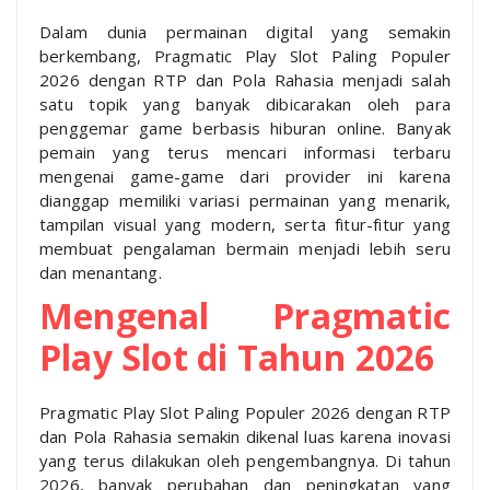
Dalam dunia permainan digital yang semakin
berkembang, Pragmatic Play Slot Paling Populer
2026 dengan RTP dan Pola Rahasia menjadi salah
satu topik yang banyak dibicarakan oleh para
penggemar game berbasis hiburan online. Banyak
pemain yang terus mencari informasi terbaru
mengenai game-game dari provider ini karena
dianggap memiliki variasi permainan yang menarik,
tampilan visual yang modern, serta fitur-fitur yang
membuat pengalaman bermain menjadi lebih seru
dan menantang.
Mengenal Pragmatic
Play Slot di Tahun 2026
Pragmatic Play Slot Paling Populer 2026 dengan RTP
dan Pola Rahasia semakin dikenal luas karena inovasi
yang terus dilakukan oleh pengembangnya. Di tahun
2026, banyak perubahan dan peningkatan yang