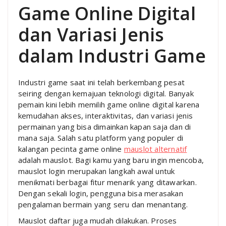
Game Online Digital
dan Variasi Jenis
dalam Industri Game
Industri game saat ini telah berkembang pesat
seiring dengan kemajuan teknologi digital. Banyak
pemain kini lebih memilih game online digital karena
kemudahan akses, interaktivitas, dan variasi jenis
permainan yang bisa dimainkan kapan saja dan di
mana saja. Salah satu platform yang populer di
kalangan pecinta game online
mauslot alternatif
adalah mauslot. Bagi kamu yang baru ingin mencoba,
mauslot login merupakan langkah awal untuk
menikmati berbagai fitur menarik yang ditawarkan.
Dengan sekali login, pengguna bisa merasakan
pengalaman bermain yang seru dan menantang.
Mauslot daftar juga mudah dilakukan. Proses