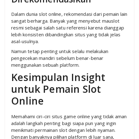
Dalam dunia slot online, rekomendasi dari pemain lain
sangat berharga. Banyak yang menyebut mauslot
resmi sebagai salah satu referensi karena dianggap
lebih konsisten dibandingkan situs yang tidak jelas
asal-usulnya.
Namun tetap penting untuk selalu melakukan
pengecekan mandiri sebelum benar-benar
menggunakan sebuah platform.
Kesimpulan Insight
untuk Pemain Slot
Online
Memahami ciri-ciri situs game online yang tidak aman
adalah langkah penting bagi siapa pun yang ingin
menikmati permainan slot dengan lebih nyaman.
Dengan banyaknya pilihan platform di luar sana,