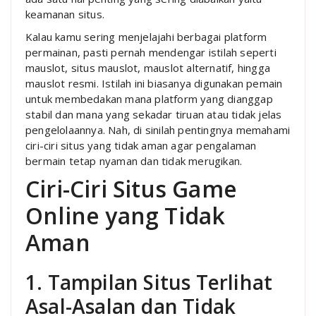
keamanan situs.
Kalau kamu sering menjelajahi berbagai platform
permainan, pasti pernah mendengar istilah seperti
mauslot, situs mauslot, mauslot alternatif, hingga
mauslot resmi. Istilah ini biasanya digunakan pemain
untuk membedakan mana platform yang dianggap
stabil dan mana yang sekadar tiruan atau tidak jelas
pengelolaannya. Nah, di sinilah pentingnya memahami
ciri-ciri situs yang tidak aman agar pengalaman
bermain tetap nyaman dan tidak merugikan.
Ciri-Ciri Situs Game
Online yang Tidak
Aman
1. Tampilan Situs Terlihat
Asal-Asalan dan Tidak