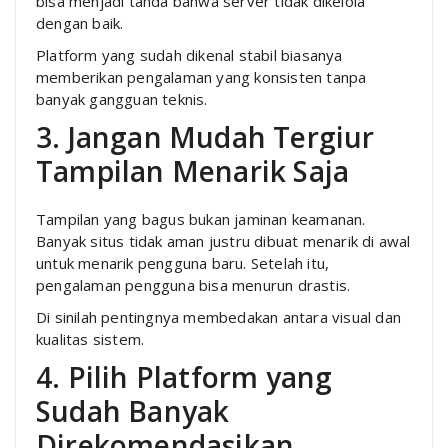
bisa menjadi tanda bahwa server tidak dikelola
dengan baik.
Platform yang sudah dikenal stabil biasanya
memberikan pengalaman yang konsisten tanpa
banyak gangguan teknis.
3. Jangan Mudah Tergiur
Tampilan Menarik Saja
Tampilan yang bagus bukan jaminan keamanan.
Banyak situs tidak aman justru dibuat menarik di awal
untuk menarik pengguna baru. Setelah itu,
pengalaman pengguna bisa menurun drastis.
Di sinilah pentingnya membedakan antara visual dan
kualitas sistem.
4. Pilih Platform yang
Sudah Banyak
Direkomendasikan