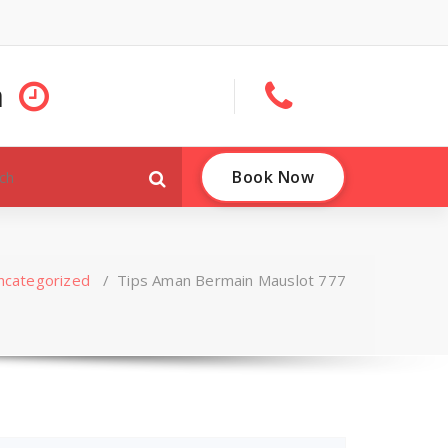
a
Book Now
ncategorized
/
Tips Aman Bermain Mauslot 777