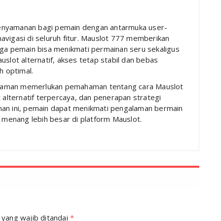
enyamanan bagi pemain dengan antarmuka user-
avigasi di seluruh fitur. Mauslot 777 memberikan
gga pemain bisa menikmati permainan seru sekaligus
uslot alternatif, akses tetap stabil dan bebas
 optimal.
 aman memerlukan pemahaman tentang cara Mauslot
t alternatif terpercaya, dan penerapan strategi
man ini, pemain dapat menikmati pengalaman bermain
enang lebih besar di platform Mauslot.
 yang wajib ditandai
*