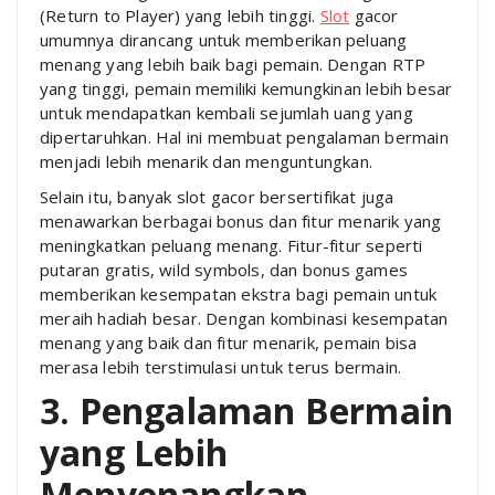
(Return to Player) yang lebih tinggi.
Slot
gacor
umumnya dirancang untuk memberikan peluang
menang yang lebih baik bagi pemain. Dengan RTP
yang tinggi, pemain memiliki kemungkinan lebih besar
untuk mendapatkan kembali sejumlah uang yang
dipertaruhkan. Hal ini membuat pengalaman bermain
menjadi lebih menarik dan menguntungkan.
Selain itu, banyak slot gacor bersertifikat juga
menawarkan berbagai bonus dan fitur menarik yang
meningkatkan peluang menang. Fitur-fitur seperti
putaran gratis, wild symbols, dan bonus games
memberikan kesempatan ekstra bagi pemain untuk
meraih hadiah besar. Dengan kombinasi kesempatan
menang yang baik dan fitur menarik, pemain bisa
merasa lebih terstimulasi untuk terus bermain.
3. Pengalaman Bermain
yang Lebih
Menyenangkan