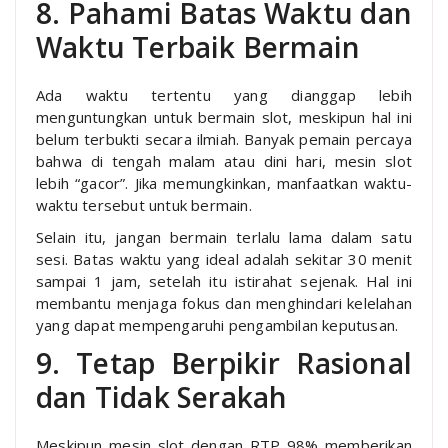
8. Pahami Batas Waktu dan
Waktu Terbaik Bermain
Ada waktu tertentu yang dianggap lebih
menguntungkan untuk bermain slot, meskipun hal ini
belum terbukti secara ilmiah. Banyak pemain percaya
bahwa di tengah malam atau dini hari, mesin slot
lebih “gacor”. Jika memungkinkan, manfaatkan waktu-
waktu tersebut untuk bermain.
Selain itu, jangan bermain terlalu lama dalam satu
sesi. Batas waktu yang ideal adalah sekitar 30 menit
sampai 1 jam, setelah itu istirahat sejenak. Hal ini
membantu menjaga fokus dan menghindari kelelahan
yang dapat mempengaruhi pengambilan keputusan.
9. Tetap Berpikir Rasional
dan Tidak Serakah
Meskipun mesin slot dengan RTP 98% memberikan