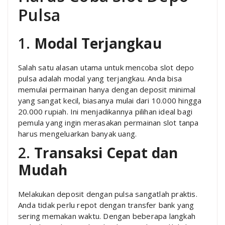
Pulsa
1.
Modal Terjangkau
Salah satu alasan utama untuk mencoba slot depo
pulsa adalah modal yang terjangkau. Anda bisa
memulai permainan hanya dengan deposit minimal
yang sangat kecil, biasanya mulai dari 10.000 hingga
20.000 rupiah. Ini menjadikannya pilihan ideal bagi
pemula yang ingin merasakan permainan slot tanpa
harus mengeluarkan banyak uang.
2.
Transaksi Cepat dan
Mudah
Melakukan deposit dengan pulsa sangatlah praktis.
Anda tidak perlu repot dengan transfer bank yang
sering memakan waktu. Dengan beberapa langkah