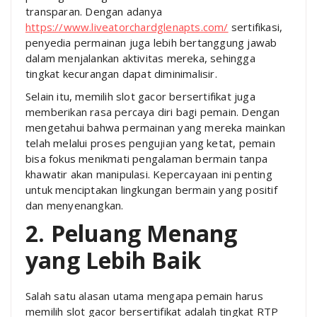
transparan. Dengan adanya
https://www.liveatorchardglenapts.com/
sertifikasi,
penyedia permainan juga lebih bertanggung jawab
dalam menjalankan aktivitas mereka, sehingga
tingkat kecurangan dapat diminimalisir.
Selain itu, memilih slot gacor bersertifikat juga
memberikan rasa percaya diri bagi pemain. Dengan
mengetahui bahwa permainan yang mereka mainkan
telah melalui proses pengujian yang ketat, pemain
bisa fokus menikmati pengalaman bermain tanpa
khawatir akan manipulasi. Kepercayaan ini penting
untuk menciptakan lingkungan bermain yang positif
dan menyenangkan.
2. Peluang Menang
yang Lebih Baik
Salah satu alasan utama mengapa pemain harus
memilih slot gacor bersertifikat adalah tingkat RTP