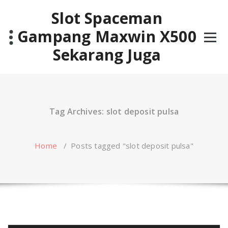
Skip
Slot Spaceman
to
content
Gampang Maxwin X500
Sekarang Juga
Tag Archives: slot deposit pulsa
Home
/
Posts tagged "slot deposit pulsa"