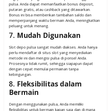
pulsa. Anda dapat memanfaatkan bonus deposit,
putaran gratis, atau cashback yang ditawarkan.
Bonus ini bisa memberikan tambahan saldo dan
memperpanjang waktu bermain Anda, meningkatkan
peluang untuk menang.
7.
Mudah Digunakan
Slot depo pulsa sangat mudah diakses. Anda hanya
perlu mendaftar di situs slot yang menyediakan
metode ini dan mengisi pulsa di ponsel Anda.
Prosesnya tidak rumit, sehingga siapapun dapat
dengan cepat memulai permainan tanpa
kebingungan.
8.
Fleksibilitas dalam
Bermain
Dengan menggunakan pulsa, Anda memiliki
fleksibilitas untuk bermain kapan saja dan di mana