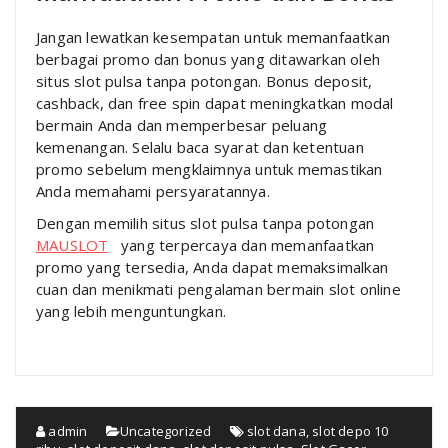
Jangan lewatkan kesempatan untuk memanfaatkan
berbagai promo dan bonus yang ditawarkan oleh
situs slot pulsa tanpa potongan. Bonus deposit,
cashback, dan free spin dapat meningkatkan modal
bermain Anda dan memperbesar peluang
kemenangan. Selalu baca syarat dan ketentuan
promo sebelum mengklaimnya untuk memastikan
Anda memahami persyaratannya.
Dengan memilih situs slot pulsa tanpa potongan
MAUSLOT
yang terpercaya dan memanfaatkan
promo yang tersedia, Anda dapat memaksimalkan
cuan dan menikmati pengalaman bermain slot online
yang lebih menguntungkan.
admin
Uncategorized
slot dana
,
slot depo 10