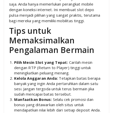
saja. Anda hanya memerlukan perangkat mobile
dengan koneksi internet. Ini membuat slot depo
pulsa menjadi pilihan yang sangat praktis, terutama
bagi mereka yang memiliki mobilitas tinggi.
Tips untuk
Memaksimalkan
Pengalaman Bermain
Pilih Mesin Slot yang Tepat:
Carilah mesin
dengan RTP (Return to Player) tinggi untuk
meningkatkan peluang menang.
Kelola Anggaran Anda:
Tetapkan batas berapa
banyak yang ingin Anda pertaruhkan dalam satu
sesi. Jangan tergoda untuk terus bermain jika
sudah mencapai batas tersebut.
Manfaatkan Bonus:
Selalu cek promosi dan
bonus yang ditawarkan oleh situs untuk
mendapatkan nilai lebih dari setiap deposit Anda.