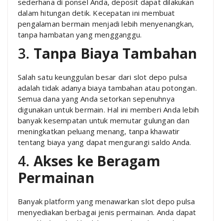
sederhana di ponsel Anda, deposit dapat dilakukan
dalam hitungan detik. Kecepatan ini membuat
pengalaman bermain menjadi lebih menyenangkan,
tanpa hambatan yang mengganggu.
3.
Tanpa Biaya Tambahan
Salah satu keunggulan besar dari slot depo pulsa
adalah tidak adanya biaya tambahan atau potongan.
Semua dana yang Anda setorkan sepenuhnya
digunakan untuk bermain. Hal ini memberi Anda lebih
banyak kesempatan untuk memutar gulungan dan
meningkatkan peluang menang, tanpa khawatir
tentang biaya yang dapat mengurangi saldo Anda.
4.
Akses ke Beragam
Permainan
Banyak platform yang menawarkan slot depo pulsa
menyediakan berbagai jenis permainan. Anda dapat