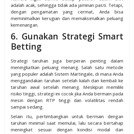
adalah acak, sehingga tidak ada jaminan pasti. Tetapi,
dengan pengamatan yang cermat, Anda bisa
meminimalkan kerugian dan memaksimalkan peluang
kemenangan.
6. Gunakan Strategi Smart
Betting
Strategi taruhan juga berperan penting dalam
meningkatkan peluang menang. Salah satu metode
yang populer adalah Sistem Martingale, di mana Anda
menggandakan taruhan setelah kalah dan kembali ke
taruhan awal setelah menang. Meskipun memiliki
risiko tinggi, strategi ini cocok jika Anda bermain pada
mesin dengan RTP tinggi dan volatilitas rendah
sampai sedang.
Selain itu, pertimbangkan untuk bermain dengan
taruhan minimal saat memulai, lalu secara bertahap
meningkat sesuai dengan kondisi modal dan