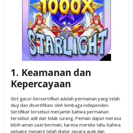
1. Keamanan dan
Kepercayaan
Slot gacor bersertifikat adalah permainan yang telah
diuji dan disertifikasi oleh lembaga independen.
Sertifikat tersebut menjamin bahwa permainan
tersebut adil dan tidak curang. Pemain dapat merasa
lebih aman saat bermain, karena mereka tahu bahwa
peluang menang telah diatur secara acak dan