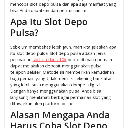
mencoba slot depo pulsa dan apa saja manfaat yang
bisa Anda dapatkan dari permainan ini.
Apa Itu Slot Depo
Pulsa?
Sebelum membahas lebih jauh, mari kita jelaskan apa
itu slot depo pulsa. Slot depo pulsa adalah jenis
permainan
slot via dana 10k
online di mana pemain
dapat melakukan deposit menggunakan pulsa
telepon seluler. Metode ini memberikan kemudahan
bagi pemain yang tidak memiliki rekening bank atau
yang lebih suka menggunakan dompet digital.
Dengan hanya menggunakan pulsa, Anda bisa
langsung menikmati berbagai permainan slot yang
ditawarkan oleh platform online.
Alasan Mengapa Anda
Harus Coba Slot Depo