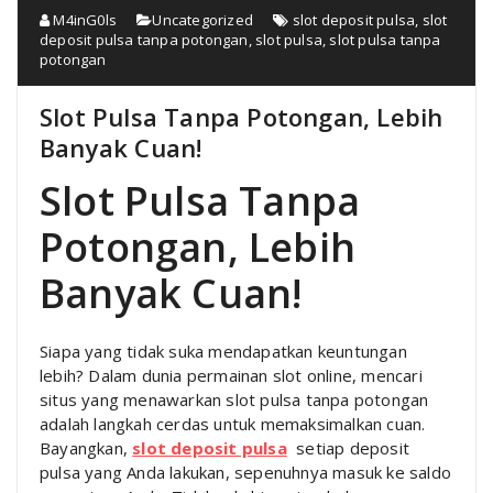
M4inG0ls
Uncategorized
slot deposit pulsa
,
slot
deposit pulsa tanpa potongan
,
slot pulsa
,
slot pulsa tanpa
potongan
Slot Pulsa Tanpa Potongan, Lebih
Banyak Cuan!
Slot Pulsa Tanpa
Potongan, Lebih
Banyak Cuan!
Siapa yang tidak suka mendapatkan keuntungan
lebih? Dalam dunia permainan slot online, mencari
situs yang menawarkan slot pulsa tanpa potongan
adalah langkah cerdas untuk memaksimalkan cuan.
Bayangkan,
slot deposit pulsa
setiap deposit
pulsa yang Anda lakukan, sepenuhnya masuk ke saldo