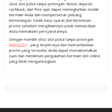
situs slot pulsa tanpa potongan. Bonus deposit,
cashback, dan free spin dapat meningkatkan modal
bermain Anda dan memperbesar peluang
kemenangan. Selalu baca syarat dan ketentuan
promo sebelum mengklaimnya untuk memastikan
Anda memahami persyaratannya.
Dengan memilih situs slot pulsa tanpa potongan
MAUSLOT
yang terpercaya dan memanfaatkan
promo yang tersedia, Anda dapat memaksimalkan
cuan dan menikmati pengalaman bermain slot online
yang lebih menguntungkan.