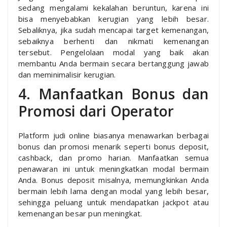
sedang mengalami kekalahan beruntun, karena ini
bisa menyebabkan kerugian yang lebih besar.
Sebaliknya, jika sudah mencapai target kemenangan,
sebaiknya berhenti dan nikmati kemenangan
tersebut. Pengelolaan modal yang baik akan
membantu Anda bermain secara bertanggung jawab
dan meminimalisir kerugian.
4. Manfaatkan Bonus dan
Promosi dari Operator
Platform judi online biasanya menawarkan berbagai
bonus dan promosi menarik seperti bonus deposit,
cashback, dan promo harian. Manfaatkan semua
penawaran ini untuk meningkatkan modal bermain
Anda. Bonus deposit misalnya, memungkinkan Anda
bermain lebih lama dengan modal yang lebih besar,
sehingga peluang untuk mendapatkan jackpot atau
kemenangan besar pun meningkat.