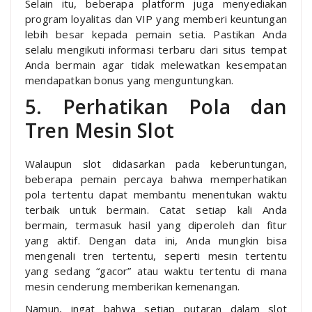
Selain itu, beberapa platform juga menyediakan
program loyalitas dan VIP yang memberi keuntungan
lebih besar kepada pemain setia. Pastikan Anda
selalu mengikuti informasi terbaru dari situs tempat
Anda bermain agar tidak melewatkan kesempatan
mendapatkan bonus yang menguntungkan.
5. Perhatikan Pola dan
Tren Mesin Slot
Walaupun slot didasarkan pada keberuntungan,
beberapa pemain percaya bahwa memperhatikan
pola tertentu dapat membantu menentukan waktu
terbaik untuk bermain. Catat setiap kali Anda
bermain, termasuk hasil yang diperoleh dan fitur
yang aktif. Dengan data ini, Anda mungkin bisa
mengenali tren tertentu, seperti mesin tertentu
yang sedang “gacor” atau waktu tertentu di mana
mesin cenderung memberikan kemenangan.
Namun, ingat bahwa setiap putaran dalam slot