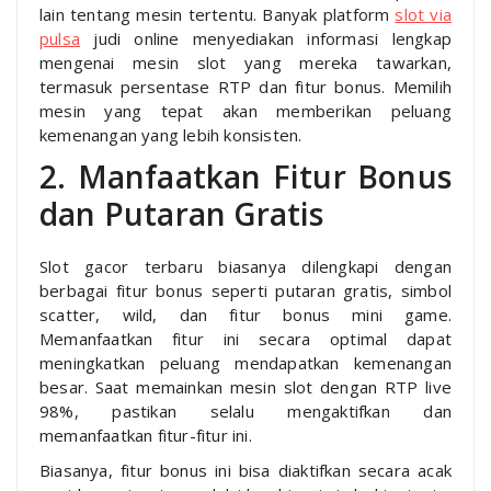
lain tentang mesin tertentu. Banyak platform
slot via
pulsa
judi online menyediakan informasi lengkap
mengenai mesin slot yang mereka tawarkan,
termasuk persentase RTP dan fitur bonus. Memilih
mesin yang tepat akan memberikan peluang
kemenangan yang lebih konsisten.
2. Manfaatkan Fitur Bonus
dan Putaran Gratis
Slot gacor terbaru biasanya dilengkapi dengan
berbagai fitur bonus seperti putaran gratis, simbol
scatter, wild, dan fitur bonus mini game.
Memanfaatkan fitur ini secara optimal dapat
meningkatkan peluang mendapatkan kemenangan
besar. Saat memainkan mesin slot dengan RTP live
98%, pastikan selalu mengaktifkan dan
memanfaatkan fitur-fitur ini.
Biasanya, fitur bonus ini bisa diaktifkan secara acak