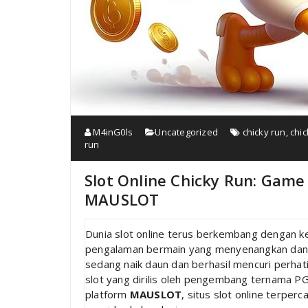
M4inG0ls
Uncategorized
chicky run
,
chi
run
Slot Online Chicky Run: Game 
MAUSLOT
Dunia slot online terus berkembang dengan 
pengalaman bermain yang menyenangkan dan 
sedang naik daun dan berhasil mencuri perha
slot yang dirilis oleh pengembang ternama PG
platform
MAUSLOT
, situs slot online terpe