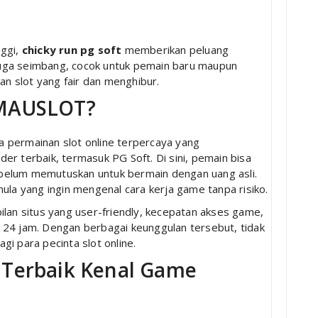
nggi,
chicky run pg soft
memberikan peluang
a juga seimbang, cocok untuk pemain baru maupun
 slot yang fair dan menghibur.
 MAUSLOT?
 permainan slot online terpercaya yang
er terbaik, termasuk PG Soft. Di sini, pemain bisa
belum memutuskan untuk bermain dengan uang asli.
ula yang ingin mengenal cara kerja game tanpa risiko.
ilan situs yang user-friendly, kecepatan akses game,
 24 jam. Dengan berbagai keunggulan tersebut, tidak
i para pecinta slot online.
 Terbaik Kenal Game