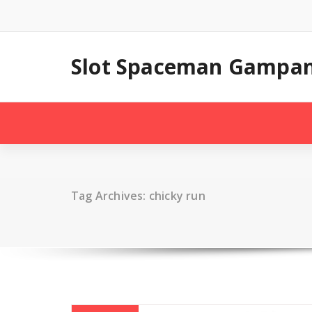
Skip
to
content
Slot Spaceman Gampan
Tag Archives: chicky run