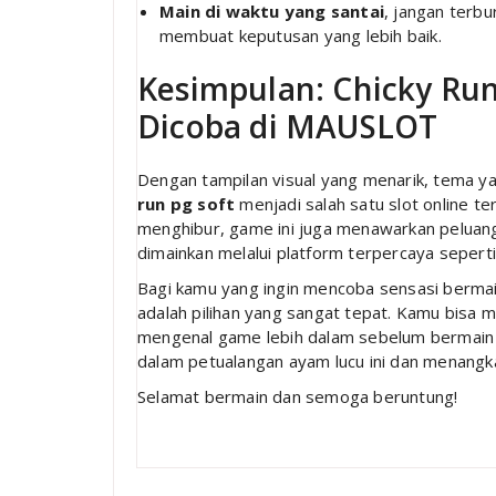
Main di waktu yang santai
, jangan terb
membuat keputusan yang lebih baik.
Kesimpulan: Chicky Run
Dicoba di MAUSLOT
Dengan tampilan visual yang menarik, tema yan
run pg soft
menjadi salah satu slot online ter
menghibur, game ini juga menawarkan peluang
dimainkan melalui platform terpercaya seper
Bagi kamu yang ingin mencoba sensasi bermai
adalah pilihan yang sangat tepat. Kamu bisa 
mengenal game lebih dalam sebelum bermain s
dalam petualangan ayam lucu ini dan menangk
Selamat bermain dan semoga beruntung!