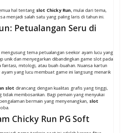
semua hal tentang
slot Chicky Run
, mulai dari tema,
sa menjadi salah satu yang paling laris di tahun ini.
un: Petualangan Seru di
ng mengusung tema petualangan seekor ayam lucu yang
kup unik dan menyegarkan dibandingkan game slot pada
ntasi, mitologi, atau buah-buahan. Nuansa kartun
er ayam yang lucu membuat game ini langsung menarik
un slot
dirancang dengan kualitas grafis yang tinggi,
ng tidak membosankan. Bagi pemain yang menyukai
an pengalaman bermain yang menyenangkan,
slot
coba.
lam Chicky Run PG Soft