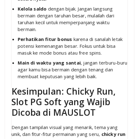
Kelola saldo
dengan bijak. Jangan langsung
bermain dengan taruhan besar, mulailah dari
taruhan kecil untuk memperpanjang waktu
bermain.
Perhatikan fitur bonus
karena di sanalah letak
potensi kemenangan besar. Fokus untuk bisa
masuk ke mode bonus atau free spins.
Main di waktu yang santai
, jangan terburu-buru
agar kamu bisa bermain dengan tenang dan
membuat keputusan yang lebih baik.
Kesimpulan: Chicky Run,
Slot PG Soft yang Wajib
Dicoba di MAUSLOT
Dengan tampilan visual yang menarik, tema yang
unik, dan fitur-fitur permainan yang seru,
chicky run