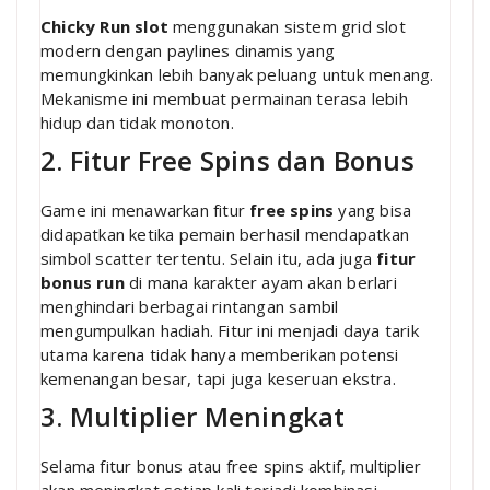
Chicky Run slot
menggunakan sistem grid slot
modern dengan paylines dinamis yang
memungkinkan lebih banyak peluang untuk menang.
Mekanisme ini membuat permainan terasa lebih
hidup dan tidak monoton.
2. Fitur Free Spins dan Bonus
Game ini menawarkan fitur
free spins
yang bisa
didapatkan ketika pemain berhasil mendapatkan
simbol scatter tertentu. Selain itu, ada juga
fitur
bonus run
di mana karakter ayam akan berlari
menghindari berbagai rintangan sambil
mengumpulkan hadiah. Fitur ini menjadi daya tarik
utama karena tidak hanya memberikan potensi
kemenangan besar, tapi juga keseruan ekstra.
3. Multiplier Meningkat
Selama fitur bonus atau free spins aktif, multiplier
akan meningkat setiap kali terjadi kombinasi