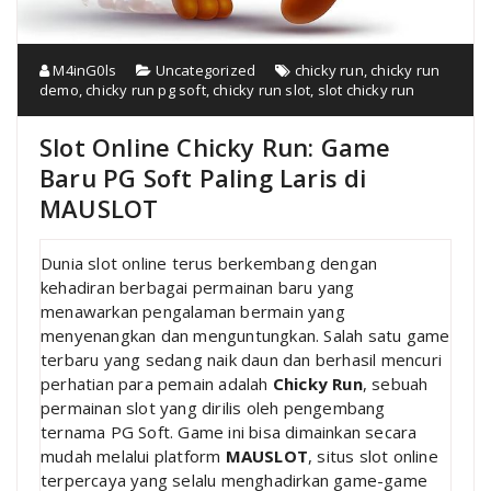
M4inG0ls
Uncategorized
chicky run
,
chicky run
demo
,
chicky run pg soft
,
chicky run slot
,
slot chicky run
Slot Online Chicky Run: Game
Baru PG Soft Paling Laris di
MAUSLOT
Dunia slot online terus berkembang dengan
kehadiran berbagai permainan baru yang
menawarkan pengalaman bermain yang
menyenangkan dan menguntungkan. Salah satu game
terbaru yang sedang naik daun dan berhasil mencuri
perhatian para pemain adalah
Chicky Run
, sebuah
permainan slot yang dirilis oleh pengembang
ternama PG Soft. Game ini bisa dimainkan secara
mudah melalui platform
MAUSLOT
, situs slot online
terpercaya yang selalu menghadirkan game-game