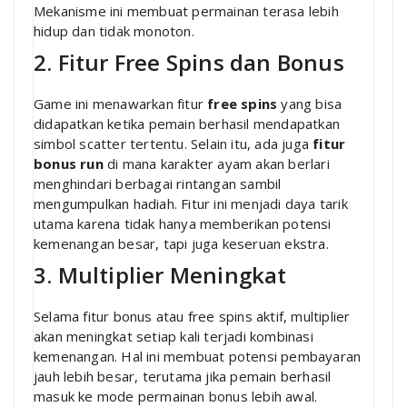
Mekanisme ini membuat permainan terasa lebih
hidup dan tidak monoton.
2. Fitur Free Spins dan Bonus
Game ini menawarkan fitur
free spins
yang bisa
didapatkan ketika pemain berhasil mendapatkan
simbol scatter tertentu. Selain itu, ada juga
fitur
bonus run
di mana karakter ayam akan berlari
menghindari berbagai rintangan sambil
mengumpulkan hadiah. Fitur ini menjadi daya tarik
utama karena tidak hanya memberikan potensi
kemenangan besar, tapi juga keseruan ekstra.
3. Multiplier Meningkat
Selama fitur bonus atau free spins aktif, multiplier
akan meningkat setiap kali terjadi kombinasi
kemenangan. Hal ini membuat potensi pembayaran
jauh lebih besar, terutama jika pemain berhasil
masuk ke mode permainan bonus lebih awal.