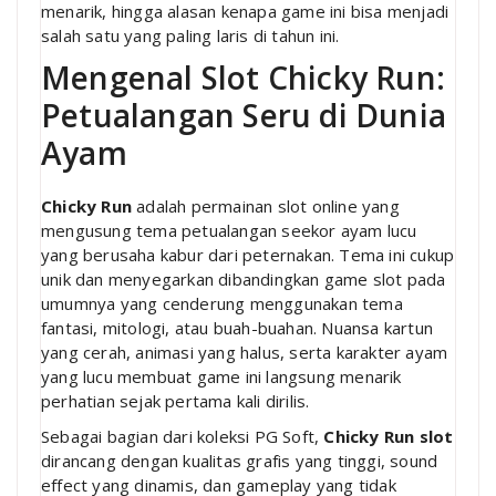
menarik, hingga alasan kenapa game ini bisa menjadi
salah satu yang paling laris di tahun ini.
Mengenal Slot Chicky Run:
Petualangan Seru di Dunia
Ayam
Chicky Run
adalah permainan slot online yang
mengusung tema petualangan seekor ayam lucu
yang berusaha kabur dari peternakan. Tema ini cukup
unik dan menyegarkan dibandingkan game slot pada
umumnya yang cenderung menggunakan tema
fantasi, mitologi, atau buah-buahan. Nuansa kartun
yang cerah, animasi yang halus, serta karakter ayam
yang lucu membuat game ini langsung menarik
perhatian sejak pertama kali dirilis.
Sebagai bagian dari koleksi PG Soft,
Chicky Run slot
dirancang dengan kualitas grafis yang tinggi, sound
effect yang dinamis, dan gameplay yang tidak