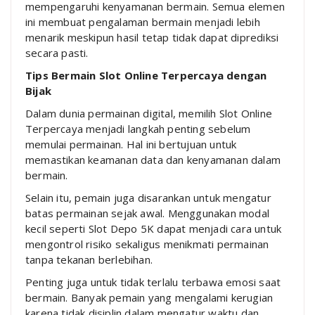
mempengaruhi kenyamanan bermain. Semua elemen
ini membuat pengalaman bermain menjadi lebih
menarik meskipun hasil tetap tidak dapat diprediksi
secara pasti.
Tips Bermain Slot Online Terpercaya dengan
Bijak
Dalam dunia permainan digital, memilih Slot Online
Terpercaya menjadi langkah penting sebelum
memulai permainan. Hal ini bertujuan untuk
memastikan keamanan data dan kenyamanan dalam
bermain.
Selain itu, pemain juga disarankan untuk mengatur
batas permainan sejak awal. Menggunakan modal
kecil seperti Slot Depo 5K dapat menjadi cara untuk
mengontrol risiko sekaligus menikmati permainan
tanpa tekanan berlebihan.
Penting juga untuk tidak terlalu terbawa emosi saat
bermain. Banyak pemain yang mengalami kerugian
karena tidak disiplin dalam mengatur waktu dan