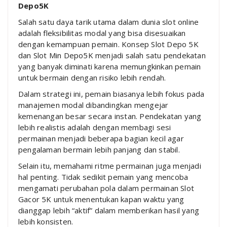
Depo5K
Salah satu daya tarik utama dalam dunia slot online
adalah fleksibilitas modal yang bisa disesuaikan
dengan kemampuan pemain. Konsep Slot Depo 5K
dan Slot Min Depo5K menjadi salah satu pendekatan
yang banyak diminati karena memungkinkan pemain
untuk bermain dengan risiko lebih rendah.
Dalam strategi ini, pemain biasanya lebih fokus pada
manajemen modal dibandingkan mengejar
kemenangan besar secara instan. Pendekatan yang
lebih realistis adalah dengan membagi sesi
permainan menjadi beberapa bagian kecil agar
pengalaman bermain lebih panjang dan stabil.
Selain itu, memahami ritme permainan juga menjadi
hal penting. Tidak sedikit pemain yang mencoba
mengamati perubahan pola dalam permainan Slot
Gacor 5K untuk menentukan kapan waktu yang
dianggap lebih “aktif” dalam memberikan hasil yang
lebih konsisten.