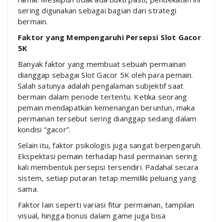
sering digunakan sebagai bagian dari strategi
bermain.
Faktor yang Mempengaruhi Persepsi Slot Gacor
5K
Banyak faktor yang membuat sebuah permainan
dianggap sebagai Slot Gacor 5K oleh para pemain.
Salah satunya adalah pengalaman subjektif saat
bermain dalam periode tertentu. Ketika seorang
pemain mendapatkan kemenangan beruntun, maka
permainan tersebut sering dianggap sedang dalam
kondisi “gacor”.
Selain itu, faktor psikologis juga sangat berpengaruh.
Ekspektasi pemain terhadap hasil permainan sering
kali membentuk persepsi tersendiri. Padahal secara
sistem, setiap putaran tetap memiliki peluang yang
sama.
Faktor lain seperti variasi fitur permainan, tampilan
visual, hingga bonus dalam game juga bisa