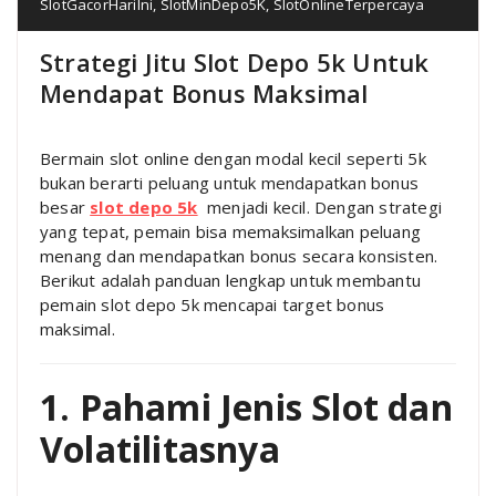
SlotGacorHariIni
,
SlotMinDepo5K
,
SlotOnlineTerpercaya
Strategi Jitu Slot Depo 5k Untuk
Mendapat Bonus Maksimal
Bermain slot online dengan modal kecil seperti 5k
bukan berarti peluang untuk mendapatkan bonus
besar
slot depo 5k
menjadi kecil. Dengan strategi
yang tepat, pemain bisa memaksimalkan peluang
menang dan mendapatkan bonus secara konsisten.
Berikut adalah panduan lengkap untuk membantu
pemain slot depo 5k mencapai target bonus
maksimal.
1. Pahami Jenis Slot dan
Volatilitasnya