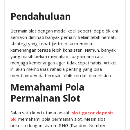
Pendahuluan
Bermain slot dengan modal kecil seperti depo 5k kini
semakin diminati banyak pemain. Selain lebih hemat,
strategi yang tepat justru bisa membuat
kemenangan terasa lebih konsisten. Namun, banyak
yang masih belum memahami bagaimana cara
menjaga kemenangan agar tidak cepat habis. Artikel
ini akan membahas rahasia penting yang bisa
membantu Anda bermain lebih cerdas dan efisien.
Memahami Pola
Permainan Slot
Salah satu kunci utama adalah
slot gacor deposit
5k
memahami pola permainan slot. Mesin slot
bekerja dengan sistem RNG (Random Number