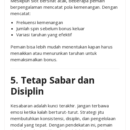
Meskipun slot bersifat acak, beberapa pemain
berpengalaman mencatat pola kemenangan. Dengan
mencatat:
Frekuensi kemenangan
Jumlah spin sebelum bonus keluar
Variasi taruhan yang efektif
Pemain bisa lebih mudah menentukan kapan harus
menaikkan atau menurunkan taruhan untuk
memaksimalkan bonus.
5. Tetap Sabar dan
Disiplin
Kesabaran adalah kunci terakhir. Jangan terbawa
emosi ketika kalah berturut-turut. Strategi jitu
membutuhkan konsistensi, disiplin, dan pengelolaan
modal yang tepat. Dengan pendekatan ini, pemain