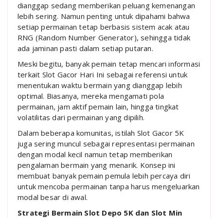
dianggap sedang memberikan peluang kemenangan
lebih sering. Namun penting untuk dipahami bahwa
setiap permainan tetap berbasis sistem acak atau
RNG (Random Number Generator), sehingga tidak
ada jaminan pasti dalam setiap putaran.
Meski begitu, banyak pemain tetap mencari informasi
terkait Slot Gacor Hari Ini sebagai referensi untuk
menentukan waktu bermain yang dianggap lebih
optimal. Biasanya, mereka mengamati pola
permainan, jam aktif pemain lain, hingga tingkat
volatilitas dari permainan yang dipilih.
Dalam beberapa komunitas, istilah Slot Gacor 5K
juga sering muncul sebagai representasi permainan
dengan modal kecil namun tetap memberikan
pengalaman bermain yang menarik. Konsep ini
membuat banyak pemain pemula lebih percaya diri
untuk mencoba permainan tanpa harus mengeluarkan
modal besar di awal.
Strategi Bermain Slot Depo 5K dan Slot Min