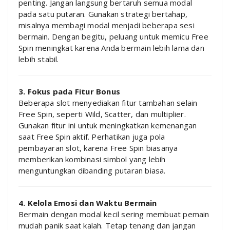
penting. Jangan langsung bertaruh semua modal
pada satu putaran. Gunakan strategi bertahap,
misalnya membagi modal menjadi beberapa sesi
bermain. Dengan begitu, peluang untuk memicu Free
Spin meningkat karena Anda bermain lebih lama dan
lebih stabil.
3. Fokus pada Fitur Bonus
Beberapa slot menyediakan fitur tambahan selain
Free Spin, seperti Wild, Scatter, dan multiplier.
Gunakan fitur ini untuk meningkatkan kemenangan
saat Free Spin aktif. Perhatikan juga pola
pembayaran slot, karena Free Spin biasanya
memberikan kombinasi simbol yang lebih
menguntungkan dibanding putaran biasa.
4. Kelola Emosi dan Waktu Bermain
Bermain dengan modal kecil sering membuat pemain
mudah panik saat kalah. Tetap tenang dan jangan