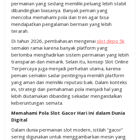
permainan yang sedang memiliki peluang lebih stabil
dibandingkan biasanya. Banyak pemain yang
mencoba memahami pola dan tren agar bisa
mendapatkan pengalaman bermain yang lebih
terarah.
Di tahun 2026, pembahasan mengenai
slot depo 5k
semakin ramai karena banyak platform yang
berlomba menghadirkan sistem permainan yang lebih
transparan dan menarik. Selain itu, konsep Slot Online
Terpercaya juga menjadi perhatian utama, karena
pemain semakin sadar pentingnya memilih platform
yang aman dan memiliki reputasi baik. Dalam konteks
ini, strategi dan pemahaman pola menjadi hal yang
lebih diutamakan dibanding sekadar mengandalkan
keberuntungan semata.
Memahami Pola Slot Gacor Hari Ini dalam Dunia
Digital
Dalam dunia permainan slot modern, istilah “gacor”
sering digunakan untuk menggambarkan mesin yang