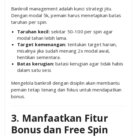
Bankroll management adalah kunci strategi jitu.
Dengan modal 5k, pemain harus menetapkan batas
taruhan per spin.
Taruhan kecil:
sekitar 50-100 per spin agar
modal tahan lebih lama.
Target kemenangan:
tentukan target harian,
misalnya jika sudah menang 2x modal awal,
hentikan sementara.
Batas kerugian:
batasi kerugian agar tidak habis
dalam satu sesi.
Mengelola bankroll dengan disiplin akan membantu
pemain tetap tenang dan fokus untuk mendapatkan
bonus.
3. Manfaatkan Fitur
Bonus dan Free Spin