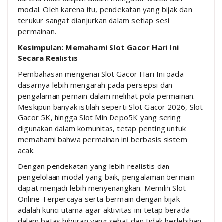
modal. Oleh karena itu, pendekatan yang bijak dan
terukur sangat dianjurkan dalam setiap sesi
permainan.
Kesimpulan: Memahami Slot Gacor Hari Ini
Secara Realistis
Pembahasan mengenai Slot Gacor Hari Ini pada
dasarnya lebih mengarah pada persepsi dan
pengalaman pemain dalam melihat pola permainan.
Meskipun banyak istilah seperti Slot Gacor 2026, Slot
Gacor 5K, hingga Slot Min Depo5K yang sering
digunakan dalam komunitas, tetap penting untuk
memahami bahwa permainan ini berbasis sistem
acak.
Dengan pendekatan yang lebih realistis dan
pengelolaan modal yang baik, pengalaman bermain
dapat menjadi lebih menyenangkan. Memilih Slot
Online Terpercaya serta bermain dengan bijak
adalah kunci utama agar aktivitas ini tetap berada
dalam batas hiburan yang sehat dan tidak berlebihan.