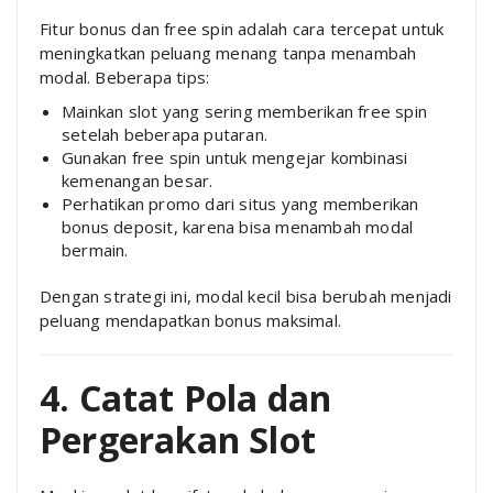
Fitur bonus dan free spin adalah cara tercepat untuk
meningkatkan peluang menang tanpa menambah
modal. Beberapa tips:
Mainkan slot yang sering memberikan free spin
setelah beberapa putaran.
Gunakan free spin untuk mengejar kombinasi
kemenangan besar.
Perhatikan promo dari situs yang memberikan
bonus deposit, karena bisa menambah modal
bermain.
Dengan strategi ini, modal kecil bisa berubah menjadi
peluang mendapatkan bonus maksimal.
4. Catat Pola dan
Pergerakan Slot