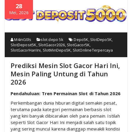
28
Mei, 2026
M4inG0ls
slot depo 5k
Depo5K
,
SlotDepo5K
,
SlotDeposit5K
,
SlotGacor2026
,
SlotGacor5K
,
SlotGacorHariIni
,
SlotMinDepo5K
,
SlotOnlineTerpercaya
Prediksi Mesin Slot Gacor Hari Ini,
Mesin Paling Untung di Tahun
2026
Pendahuluan: Tren Permainan Slot di Tahun 2026
Perkembangan dunia hiburan digital semakin pesat,
terutama pada kategori permainan berbasis slot
yang kini banyak dibicarakan oleh para pemain. Istilah
seperti Slot Gacor Hari Ini menjadi salah satu topik
yang sering muncul karena dianggap mewakili kondisi