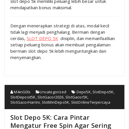
slot depo 5k memiliki peluang lebih besar untuk
mendapatkan bonus maksimal.
Dengan menerapkan strategi di atas, modal kecil
tidak lagi menjadi penghalang. Bermain dengan
cerdas,
SLOT DEPO 5K
disiplin, dan memanfaatkan
setiap peluang bonus akan membuat pengalaman
bermain slot depo 5k lebih menguntungkan dan
menyenangkan.
M4inG0ls
Uncategorized
Depo5K
,
SlotDepo5K
,
SlotDeposit5K
,
SlotGacor2026
,
SlotGacor5K
,
SlotGacorHariIni
,
SlotMinDepo5K
,
SlotOnlineTerpercaya
Slot Depo 5K: Cara Pintar
Mengatur Free Spin Agar Sering