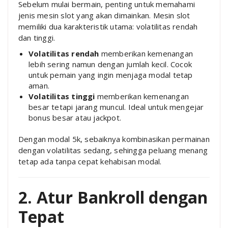
Sebelum mulai bermain, penting untuk memahami
jenis mesin slot yang akan dimainkan. Mesin slot
memiliki dua karakteristik utama: volatilitas rendah
dan tinggi.
Volatilitas rendah
memberikan kemenangan
lebih sering namun dengan jumlah kecil. Cocok
untuk pemain yang ingin menjaga modal tetap
aman.
Volatilitas tinggi
memberikan kemenangan
besar tetapi jarang muncul. Ideal untuk mengejar
bonus besar atau jackpot.
Dengan modal 5k, sebaiknya kombinasikan permainan
dengan volatilitas sedang, sehingga peluang menang
tetap ada tanpa cepat kehabisan modal.
2. Atur Bankroll dengan
Tepat