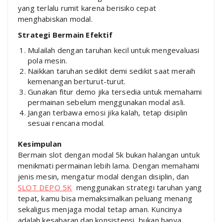
yang terlalu rumit karena berisiko cepat
menghabiskan modal.
Strategi Bermain Efektif
Mulailah dengan taruhan kecil untuk mengevaluasi
pola mesin.
Naikkan taruhan sedikit demi sedikit saat meraih
kemenangan berturut-turut.
Gunakan fitur demo jika tersedia untuk memahami
permainan sebelum menggunakan modal asli.
Jangan terbawa emosi jika kalah, tetap disiplin
sesuai rencana modal.
Kesimpulan
Bermain slot dengan modal 5k bukan halangan untuk
menikmati permainan lebih lama. Dengan memahami
jenis mesin, mengatur modal dengan disiplin, dan
SLOT DEPO 5K
menggunakan strategi taruhan yang
tepat, kamu bisa memaksimalkan peluang menang
sekaligus menjaga modal tetap aman. Kuncinya
adalah kesabaran dan konsistensi, bukan hanya