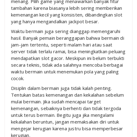
menang. Pilih game yang menawarkan banyak fitur
tambahan karena biasanya lebih sering memberikan
kemenangan kecil yang konsisten, dibandingkan slot
yang hanya mengandalkan jackpot besar.
Waktu bermain juga sering dianggap memengaruhi
hasil. Banyak pemain beranggapan bahwa bermain di
jam-jam tertentu, seperti malam hari atau saat
server tidak terlalu ramai, bisa meningkatkan peluang
mendapatkan slot gacor. Meskipun ini belum terbukti
secara teknis, tidak ada salahnya mencoba berbagai
waktu bermain untuk menemukan pola yang paling
cocok.
Disiplin dalam bermain juga tidak kalah penting.
Tentukan batas kemenangan dan kekalahan sebelum
mulai bermain. Jika sudah mencapai target
kemenangan, sebaiknya berhenti dan tidak tergoda
untuk terus bermain. Begitu juga jika mengalami
kekalahan beruntun, jangan memaksakan diri untuk
mengejar kerugian karena justru bisa memperbesar
kerugian.