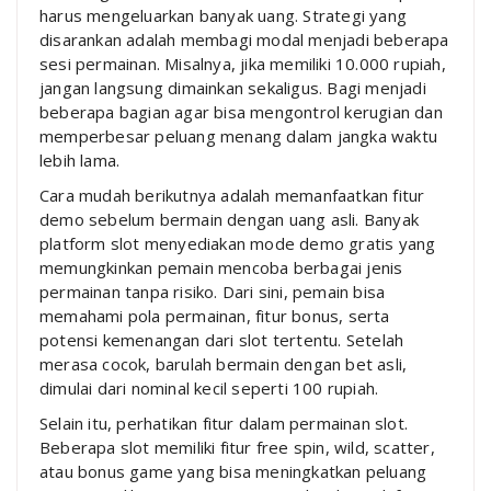
harus mengeluarkan banyak uang. Strategi yang
disarankan adalah membagi modal menjadi beberapa
sesi permainan. Misalnya, jika memiliki 10.000 rupiah,
jangan langsung dimainkan sekaligus. Bagi menjadi
beberapa bagian agar bisa mengontrol kerugian dan
memperbesar peluang menang dalam jangka waktu
lebih lama.
Cara mudah berikutnya adalah memanfaatkan fitur
demo sebelum bermain dengan uang asli. Banyak
platform slot menyediakan mode demo gratis yang
memungkinkan pemain mencoba berbagai jenis
permainan tanpa risiko. Dari sini, pemain bisa
memahami pola permainan, fitur bonus, serta
potensi kemenangan dari slot tertentu. Setelah
merasa cocok, barulah bermain dengan bet asli,
dimulai dari nominal kecil seperti 100 rupiah.
Selain itu, perhatikan fitur dalam permainan slot.
Beberapa slot memiliki fitur free spin, wild, scatter,
atau bonus game yang bisa meningkatkan peluang