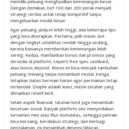
memiliki peluang menghasilkan kemenangan besar.
Dengan demikian, bet 100 dan 200 perak menjadi
strategi cerdas untuk tetap kompetitif tanpa
mengeluarkan modal besar.
Agar peluang jackpot lebih tinggi, ada beberapa tips
yang bisa diterapkan. Pertama, pilih mesin slot
dengan tingkat volatilitas rendah hingga sedang,
karena biasanya memberikan kemenangan lebih
sering. Kedua, manfaatkan bonus dan promosi yang
tersedia di platform, seperti free spin, cashback,
atau bonus deposit. Bonus ini bisa menjadi tambahan
peluang menang tanpa menambah modal. Ketiga,
tetapkan batas bermain harian agar permainan tetap
terkendali. Disiplin adalah kunci, meski taruhan yang
dimainkan relatif kecil.
Selain aspek finansial, taruhan kecil juga menambah
keseruan sosial. Banyak platform slot menyediakan
turnamen mini atau fitur komunitas, sehingga pemain
bisa bersaing, berdiskusi strategi, dan berbagi
pengalaman. Ini menambah dimensi hiburan,