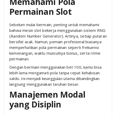
Memahami Pola
Permainan Slot
Sebelum mulai bermain, penting untuk memahami
bahwa mesin slot bekerja menggunakan sistem RNG
(Random Number Generator). Artinya, setiap putaran
bersifat acak. Namun, pemain profesional biasanya
memperhatikan pola permainan seperti frekuensi
kemenangan, waktu munculnya bonus, serta ritme
permainan.
Dengan bermain menggunakan bet 100, kamu bisa
lebih lama mengamati pola tanpa cepat kehabisan
saldo. Ini menjadi keunggulan utama dibandingkan
langsung menggunakan taruhan besar.
Manajemen Modal
yang Disiplin