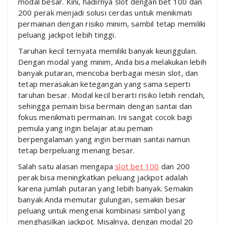
modal besar. Kini, hadirnya slot dengan bet 100 dan
200 perak menjadi solusi cerdas untuk menikmati
permainan dengan risiko minim, sambil tetap memiliki
peluang jackpot lebih tinggi.
Taruhan kecil ternyata memiliki banyak keunggulan.
Dengan modal yang minim, Anda bisa melakukan lebih
banyak putaran, mencoba berbagai mesin slot, dan
tetap merasakan ketegangan yang sama seperti
taruhan besar. Modal kecil berarti risiko lebih rendah,
sehingga pemain bisa bermain dengan santai dan
fokus menikmati permainan. Ini sangat cocok bagi
pemula yang ingin belajar atau pemain
berpengalaman yang ingin bermain santai namun
tetap berpeluang menang besar.
Salah satu alasan mengapa
slot bet 100
dan 200
perak bisa meningkatkan peluang jackpot adalah
karena jumlah putaran yang lebih banyak. Semakin
banyak Anda memutar gulungan, semakin besar
peluang untuk mengenai kombinasi simbol yang
menghasilkan jackpot. Misalnya, dengan modal 20