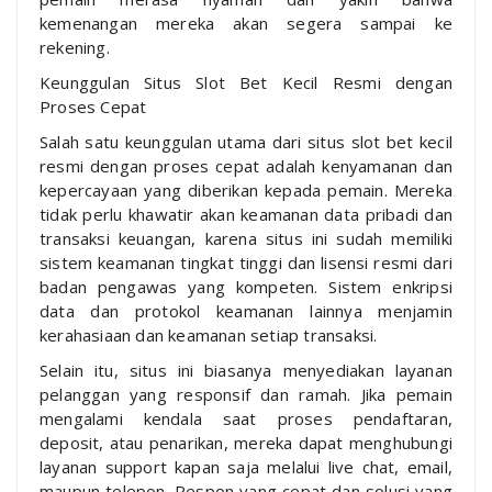
kemenangan mereka akan segera sampai ke
rekening.
Keunggulan Situs Slot Bet Kecil Resmi dengan
Proses Cepat
Salah satu keunggulan utama dari situs slot bet kecil
resmi dengan proses cepat adalah kenyamanan dan
kepercayaan yang diberikan kepada pemain. Mereka
tidak perlu khawatir akan keamanan data pribadi dan
transaksi keuangan, karena situs ini sudah memiliki
sistem keamanan tingkat tinggi dan lisensi resmi dari
badan pengawas yang kompeten. Sistem enkripsi
data dan protokol keamanan lainnya menjamin
kerahasiaan dan keamanan setiap transaksi.
Selain itu, situs ini biasanya menyediakan layanan
pelanggan yang responsif dan ramah. Jika pemain
mengalami kendala saat proses pendaftaran,
deposit, atau penarikan, mereka dapat menghubungi
layanan support kapan saja melalui live chat, email,
maupun telepon. Respon yang cepat dan solusi yang