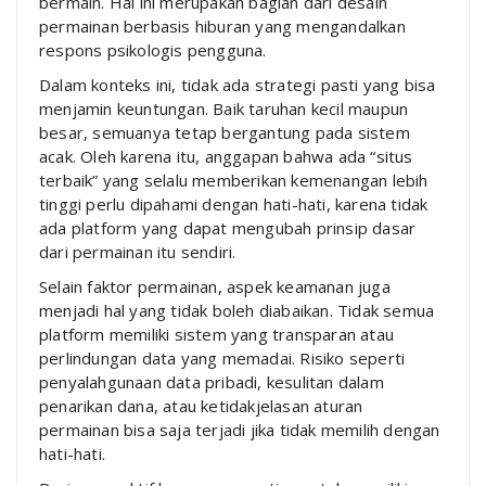
bermain. Hal ini merupakan bagian dari desain
permainan berbasis hiburan yang mengandalkan
respons psikologis pengguna.
Dalam konteks ini, tidak ada strategi pasti yang bisa
menjamin keuntungan. Baik taruhan kecil maupun
besar, semuanya tetap bergantung pada sistem
acak. Oleh karena itu, anggapan bahwa ada “situs
terbaik” yang selalu memberikan kemenangan lebih
tinggi perlu dipahami dengan hati-hati, karena tidak
ada platform yang dapat mengubah prinsip dasar
dari permainan itu sendiri.
Selain faktor permainan, aspek keamanan juga
menjadi hal yang tidak boleh diabaikan. Tidak semua
platform memiliki sistem yang transparan atau
perlindungan data yang memadai. Risiko seperti
penyalahgunaan data pribadi, kesulitan dalam
penarikan dana, atau ketidakjelasan aturan
permainan bisa saja terjadi jika tidak memilih dengan
hati-hati.