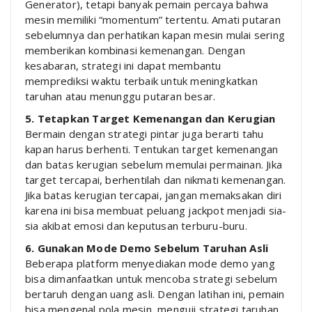
Generator), tetapi banyak pemain percaya bahwa
mesin memiliki “momentum” tertentu. Amati putaran
sebelumnya dan perhatikan kapan mesin mulai sering
memberikan kombinasi kemenangan. Dengan
kesabaran, strategi ini dapat membantu
memprediksi waktu terbaik untuk meningkatkan
taruhan atau menunggu putaran besar.
5. Tetapkan Target Kemenangan dan Kerugian
Bermain dengan strategi pintar juga berarti tahu
kapan harus berhenti. Tentukan target kemenangan
dan batas kerugian sebelum memulai permainan. Jika
target tercapai, berhentilah dan nikmati kemenangan.
Jika batas kerugian tercapai, jangan memaksakan diri
karena ini bisa membuat peluang jackpot menjadi sia-
sia akibat emosi dan keputusan terburu-buru.
6. Gunakan Mode Demo Sebelum Taruhan Asli
Beberapa platform menyediakan mode demo yang
bisa dimanfaatkan untuk mencoba strategi sebelum
bertaruh dengan uang asli. Dengan latihan ini, pemain
bisa mengenal pola mesin, menguji strategi taruhan,