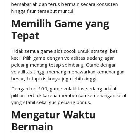
bersabarlah dan terus bermain secara konsisten
hingga fitur tersebut muncul.
Memilih Game yang
Tepat
Tidak semua game slot cocok untuk strategi bet
kecil. Pilih game dengan volatilitas sedang agar
peluang menang tetap seimbang. Game dengan
volatilitas tinggi memang menawarkan kemenangan
besar, tetapi risikonya juga lebih tinggi.
Dengan bet 100, game volatilitas sedang adalah
pilihan terbaik karena memberikan kemenangan kecil
yang stabil sekaligus peluang bonus.
Mengatur Waktu
Bermain