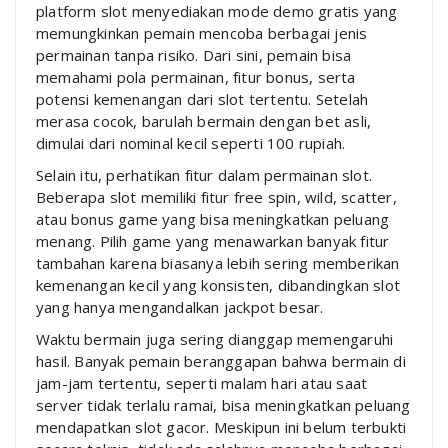
platform slot menyediakan mode demo gratis yang
memungkinkan pemain mencoba berbagai jenis
permainan tanpa risiko. Dari sini, pemain bisa
memahami pola permainan, fitur bonus, serta
potensi kemenangan dari slot tertentu. Setelah
merasa cocok, barulah bermain dengan bet asli,
dimulai dari nominal kecil seperti 100 rupiah.
Selain itu, perhatikan fitur dalam permainan slot.
Beberapa slot memiliki fitur free spin, wild, scatter,
atau bonus game yang bisa meningkatkan peluang
menang. Pilih game yang menawarkan banyak fitur
tambahan karena biasanya lebih sering memberikan
kemenangan kecil yang konsisten, dibandingkan slot
yang hanya mengandalkan jackpot besar.
Waktu bermain juga sering dianggap memengaruhi
hasil. Banyak pemain beranggapan bahwa bermain di
jam-jam tertentu, seperti malam hari atau saat
server tidak terlalu ramai, bisa meningkatkan peluang
mendapatkan slot gacor. Meskipun ini belum terbukti