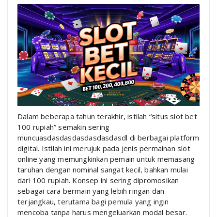
Dalam beberapa tahun terakhir, istilah “situs slot bet
100 rupiah” semakin sering
muncuasdasdasdasdasdasdasdl di berbagai platform
digital. Istilah ini merujuk pada jenis permainan slot
online yang memungkinkan pemain untuk memasang
taruhan dengan nominal sangat kecil, bahkan mulai
dari 100 rupiah. Konsep ini sering dipromosikan
sebagai cara bermain yang lebih ringan dan
terjangkau, terutama bagi pemula yang ingin
mencoba tanpa harus mengeluarkan modal besar.