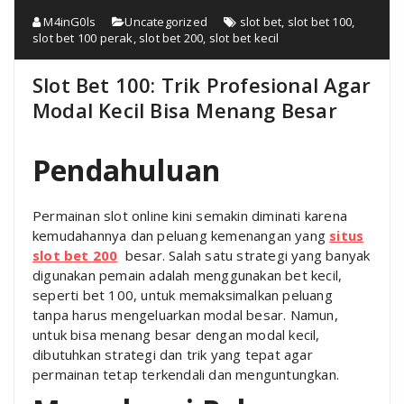
M4inG0ls
Uncategorized
slot bet
,
slot bet 100
,
slot bet 100 perak
,
slot bet 200
,
slot bet kecil
Slot Bet 100: Trik Profesional Agar
Modal Kecil Bisa Menang Besar
Pendahuluan
Permainan slot online kini semakin diminati karena
kemudahannya dan peluang kemenangan yang
situs
slot bet 200
besar. Salah satu strategi yang banyak
digunakan pemain adalah menggunakan bet kecil,
seperti bet 100, untuk memaksimalkan peluang
tanpa harus mengeluarkan modal besar. Namun,
untuk bisa menang besar dengan modal kecil,
dibutuhkan strategi dan trik yang tepat agar
permainan tetap terkendali dan menguntungkan.