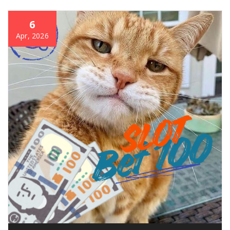
6
Apr, 2026