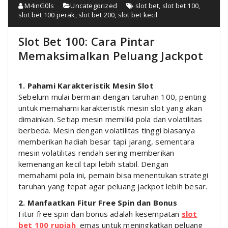
M4inG0ls
Uncategorized
slot bet
,
slot bet 100
,
slot bet 100 perak
,
slot bet 200
,
slot bet kecil
Slot Bet 100: Cara Pintar
Memaksimalkan Peluang Jackpot
1. Pahami Karakteristik Mesin Slot
Sebelum mulai bermain dengan taruhan 100, penting
untuk memahami karakteristik mesin slot yang akan
dimainkan. Setiap mesin memiliki pola dan volatilitas
berbeda. Mesin dengan volatilitas tinggi biasanya
memberikan hadiah besar tapi jarang, sementara
mesin volatilitas rendah sering memberikan
kemenangan kecil tapi lebih stabil. Dengan
memahami pola ini, pemain bisa menentukan strategi
taruhan yang tepat agar peluang jackpot lebih besar.
2. Manfaatkan Fitur Free Spin dan Bonus
Fitur free spin dan bonus adalah kesempatan
slot
bet 100 rupiah
emas untuk meningkatkan peluang