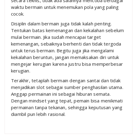
secara teknis, tidak ada salahnya mencoba berbagai
waktu bermain untuk menemukan pola yang paling
cocok.
Disiplin dalam bermain juga tidak kalah penting.
Tentukan batas kemenangan dan kekalahan sebelum
mulai bermain. Jika sudah mencapai target
kemenangan, sebaiknya berhenti dan tidak tergoda
untuk terus bermain. Begitu juga jika mengalami
kekalahan beruntun, jangan memaksakan diri untuk
mengejar kerugian karena justru bisa memperbesar
kerugian.
Terakhir, tetaplah bermain dengan santai dan tidak
menjadikan slot sebagai sumber penghasilan utama.
Anggap permainan ini sebagai hiburan semata.
Dengan mindset yang tepat, pemain bisa menikmati
permainan tanpa tekanan, sehingga keputusan yang
diambil pun lebih rasional.