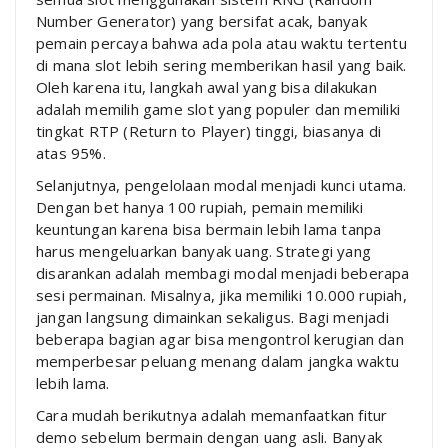
Number Generator) yang bersifat acak, banyak
pemain percaya bahwa ada pola atau waktu tertentu
di mana slot lebih sering memberikan hasil yang baik.
Oleh karena itu, langkah awal yang bisa dilakukan
adalah memilih game slot yang populer dan memiliki
tingkat RTP (Return to Player) tinggi, biasanya di
atas 95%.
Selanjutnya, pengelolaan modal menjadi kunci utama.
Dengan bet hanya 100 rupiah, pemain memiliki
keuntungan karena bisa bermain lebih lama tanpa
harus mengeluarkan banyak uang. Strategi yang
disarankan adalah membagi modal menjadi beberapa
sesi permainan. Misalnya, jika memiliki 10.000 rupiah,
jangan langsung dimainkan sekaligus. Bagi menjadi
beberapa bagian agar bisa mengontrol kerugian dan
memperbesar peluang menang dalam jangka waktu
lebih lama.
Cara mudah berikutnya adalah memanfaatkan fitur
demo sebelum bermain dengan uang asli. Banyak