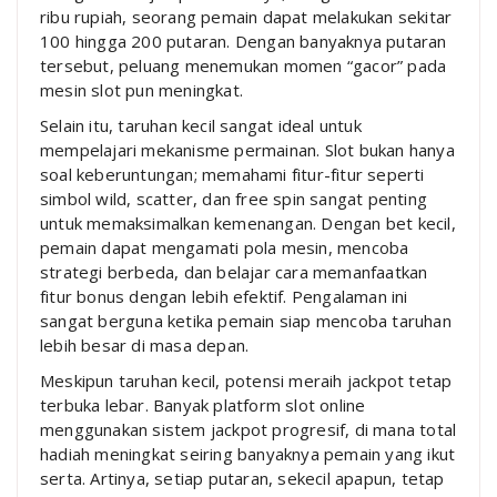
ribu rupiah, seorang pemain dapat melakukan sekitar
100 hingga 200 putaran. Dengan banyaknya putaran
tersebut, peluang menemukan momen “gacor” pada
mesin slot pun meningkat.
Selain itu, taruhan kecil sangat ideal untuk
mempelajari mekanisme permainan. Slot bukan hanya
soal keberuntungan; memahami fitur-fitur seperti
simbol wild, scatter, dan free spin sangat penting
untuk memaksimalkan kemenangan. Dengan bet kecil,
pemain dapat mengamati pola mesin, mencoba
strategi berbeda, dan belajar cara memanfaatkan
fitur bonus dengan lebih efektif. Pengalaman ini
sangat berguna ketika pemain siap mencoba taruhan
lebih besar di masa depan.
Meskipun taruhan kecil, potensi meraih jackpot tetap
terbuka lebar. Banyak platform slot online
menggunakan sistem jackpot progresif, di mana total
hadiah meningkat seiring banyaknya pemain yang ikut
serta. Artinya, setiap putaran, sekecil apapun, tetap