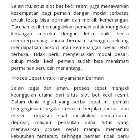
Selain itu, situs slot bet kecil resmi juga menawarkan
kesempatan bagi pemain dengan modal terbatas
untuk tetap bisa bermain dan meraih kemenangan.
Taruhan kecil memungkinkan pemain untuk mengelola
keuangan mereka dengan lebih baik, serta
memperpanjang durasi bermain sehingga peluang
mendapatkan jackpot atau kemenangan besar lebih
terbuka. Tidak perlu mengeluarkan modal besar,
cukup modal kecil, pemain sudah bisa menikmati
permainan seru dan menantang.
Proses Cepat untuk Kenyamanan Bermain
Selain legal dan aman, proses cepat menjadi
keunggulan utama dari situs slot bet kecil resmi.
Dalam dunia digital yang serba cepat ini, pemain
menginginkan segala sesuatu berjalan lancar dan
efisien, termasuk saat melakukan pendaftaran,
deposit, maupun penarikan dana. Situs yang
menawarkan proses cepat mampu memenuhi
kebutuhan tersebut, sehingga pemain tidak perlu