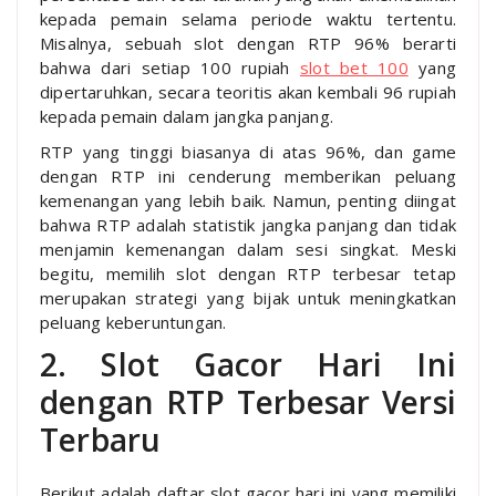
kepada pemain selama periode waktu tertentu.
Misalnya, sebuah slot dengan RTP 96% berarti
bahwa dari setiap 100 rupiah
slot bet 100
yang
dipertaruhkan, secara teoritis akan kembali 96 rupiah
kepada pemain dalam jangka panjang.
RTP yang tinggi biasanya di atas 96%, dan game
dengan RTP ini cenderung memberikan peluang
kemenangan yang lebih baik. Namun, penting diingat
bahwa RTP adalah statistik jangka panjang dan tidak
menjamin kemenangan dalam sesi singkat. Meski
begitu, memilih slot dengan RTP terbesar tetap
merupakan strategi yang bijak untuk meningkatkan
peluang keberuntungan.
2. Slot Gacor Hari Ini
dengan RTP Terbesar Versi
Terbaru
Berikut adalah daftar slot gacor hari ini yang memiliki