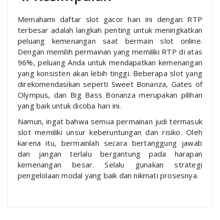
Memahami daftar slot gacor hari ini dengan RTP
terbesar adalah langkah penting untuk meningkatkan
peluang kemenangan saat bermain slot online.
Dengan memilih permainan yang memiliki RTP di atas
96%, peluang Anda untuk mendapatkan kemenangan
yang konsisten akan lebih tinggi. Beberapa slot yang
direkomendasikan seperti Sweet Bonanza, Gates of
Olympus, dan Big Bass Bonanza merupakan pilihan
yang baik untuk dicoba hari ini.
Namun, ingat bahwa semua permainan judi termasuk
slot memiliki unsur keberuntungan dan risiko. Oleh
karena itu, bermainlah secara bertanggung jawab
dan jangan terlalu bergantung pada harapan
kemenangan besar. Selalu gunakan strategi
pengelolaan modal yang baik dan nikmati prosesnya.