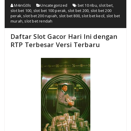
M4inG0ls
Uncategorized
bet 10 ribu
,
slot bet
,
slot bet 100
,
slot bet 100 perak
,
slot bet 200
,
slot bet 200
perak
,
slot bet 200 rupiah
,
slot bet 800
,
slot bet kecil
,
slot bet
murah
,
slot bet rendah
Daftar Slot Gacor Hari Ini dengan
RTP Terbesar Versi Terbaru