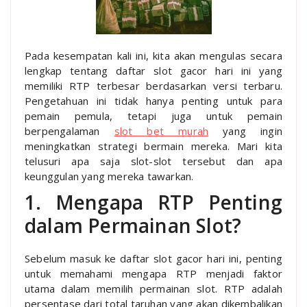
Pada kesempatan kali ini, kita akan mengulas secara
lengkap tentang daftar slot gacor hari ini yang
memiliki RTP terbesar berdasarkan versi terbaru.
Pengetahuan ini tidak hanya penting untuk para
pemain pemula, tetapi juga untuk pemain
berpengalaman
slot bet murah
yang ingin
meningkatkan strategi bermain mereka. Mari kita
telusuri apa saja slot-slot tersebut dan apa
keunggulan yang mereka tawarkan.
1. Mengapa RTP Penting
dalam Permainan Slot?
Sebelum masuk ke daftar slot gacor hari ini, penting
untuk memahami mengapa RTP menjadi faktor
utama dalam memilih permainan slot. RTP adalah
persentase dari total taruhan yang akan dikembalikan