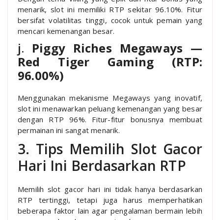
menarik, slot ini memiliki RTP sekitar 96.10%. Fitur
bersifat volatilitas tinggi, cocok untuk pemain yang
mencari kemenangan besar.
j.
Piggy Riches Megaways —
Red Tiger Gaming (RTP:
96.00%)
Menggunakan mekanisme Megaways yang inovatif,
slot ini menawarkan peluang kemenangan yang besar
dengan RTP 96%. Fitur-fitur bonusnya membuat
permainan ini sangat menarik.
3. Tips Memilih Slot Gacor
Hari Ini Berdasarkan RTP
Memilih slot gacor hari ini tidak hanya berdasarkan
RTP tertinggi, tetapi juga harus memperhatikan
beberapa faktor lain agar pengalaman bermain lebih