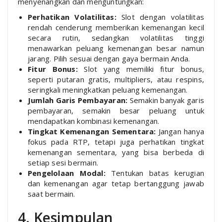
menyenangkan dan menguntungkan:
Perhatikan Volatilitas:
Slot dengan volatilitas
rendah cenderung memberikan kemenangan kecil
secara rutin, sedangkan volatilitas tinggi
menawarkan peluang kemenangan besar namun
jarang. Pilih sesuai dengan gaya bermain Anda.
Fitur Bonus:
Slot yang memiliki fitur bonus,
seperti putaran gratis, multipliers, atau respins,
seringkali meningkatkan peluang kemenangan.
Jumlah Garis Pembayaran:
Semakin banyak garis
pembayaran, semakin besar peluang untuk
mendapatkan kombinasi kemenangan.
Tingkat Kemenangan Sementara:
Jangan hanya
fokus pada RTP, tetapi juga perhatikan tingkat
kemenangan sementara, yang bisa berbeda di
setiap sesi bermain.
Pengelolaan Modal:
Tentukan batas kerugian
dan kemenangan agar tetap bertanggung jawab
saat bermain.
4. Kesimpulan