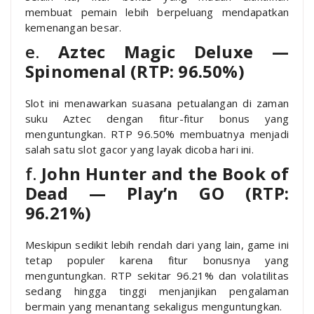
membuat pemain lebih berpeluang mendapatkan
kemenangan besar.
e.
Aztec Magic Deluxe —
Spinomenal (RTP: 96.50%)
Slot ini menawarkan suasana petualangan di zaman
suku Aztec dengan fitur-fitur bonus yang
menguntungkan. RTP 96.50% membuatnya menjadi
salah satu slot gacor yang layak dicoba hari ini.
f.
John Hunter and the Book of
Dead — Play’n GO (RTP:
96.21%)
Meskipun sedikit lebih rendah dari yang lain, game ini
tetap populer karena fitur bonusnya yang
menguntungkan. RTP sekitar 96.21% dan volatilitas
sedang hingga tinggi menjanjikan pengalaman
bermain yang menantang sekaligus menguntungkan.