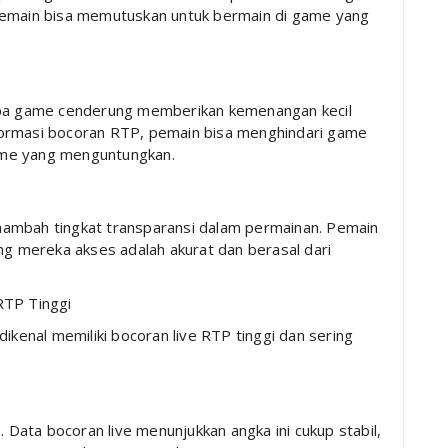
pemain bisa memutuskan untuk bermain di game yang
rapa game cenderung memberikan kemenangan kecil
formasi bocoran RTP, pemain bisa menghindari game
ame yang menguntungkan.
nambah tingkat transparansi dalam permainan. Pemain
ng mereka akses adalah akurat dan berasal dari
RTP Tinggi
ikenal memiliki bocoran live RTP tinggi dan sering
. Data bocoran live menunjukkan angka ini cukup stabil,