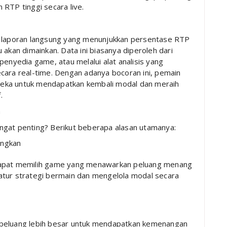
RTP tinggi secara live.
u laporan langsung yang menunjukkan persentase RTP
 akan dimainkan. Data ini biasanya diperoleh dari
penyedia game, atau melalui alat analisis yang
cara real-time. Dengan adanya bocoran ini, pemain
eka untuk mendapatkan kembali modal dan meraih
.
a
ngat penting? Berikut beberapa alasan utamanya:
ungkan
dapat memilih game yang menawarkan peluang menang
atur strategi bermain dan mengelola modal secara
 peluang lebih besar untuk mendapatkan kemenangan