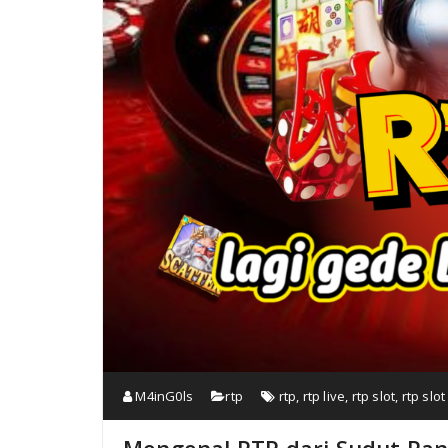
M4inG0ls
rtp
rtp
,
rtp live
,
rtp slot
,
rtp slo
Mengenal RTP dari Sudut Pan