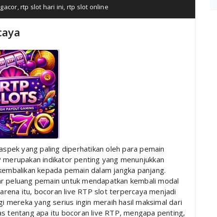
t gacor
,
rtp slot hari ini
,
rtp slot online
caya
 aspek yang paling diperhatikan oleh para pemain
P merupakan indikator penting yang menunjukkan
ikembalikan kepada pemain dalam jangka panjang.
ar peluang pemain untuk mendapatkan kembali modal
rena itu, bocoran live RTP slot terpercaya menjadi
gi mereka yang serius ingin meraih hasil maksimal dari
as tentang apa itu bocoran live RTP, mengapa penting,