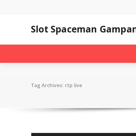
Skip
to
content
Slot Spaceman Gampan
Tag Archives: rtp live