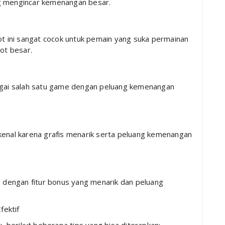
ng mengincar kemenangan besar.
ot ini sangat cocok untuk pemain yang suka permainan
ot besar.
bagai salah satu game dengan peluang kemenangan
kenal karena grafis menarik serta peluang kemenangan
%, dengan fitur bonus yang menarik dan peluang
fektif
 berikut beberapa tips yang bisa diterapkan: