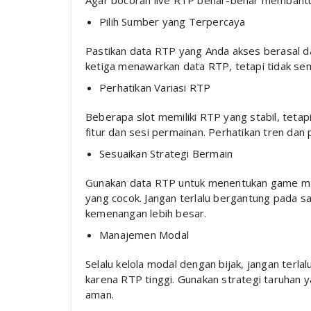
Pilih Sumber yang Terpercaya
Pastikan data RTP yang Anda akses berasal da
ketiga menawarkan data RTP, tetapi tidak sem
Perhatikan Variasi RTP
Beberapa slot memiliki RTP yang stabil, tetap
fitur dan sesi permainan. Perhatikan tren dan
Sesuaikan Strategi Bermain
Gunakan data RTP untuk menentukan game ma
yang cocok. Jangan terlalu bergantung pada sa
kemenangan lebih besar.
Manajemen Modal
Selalu kelola modal dengan bijak, jangan ter
karena RTP tinggi. Gunakan strategi taruhan
aman.