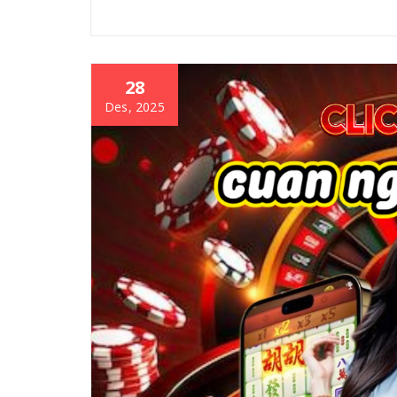
28
Des, 2025