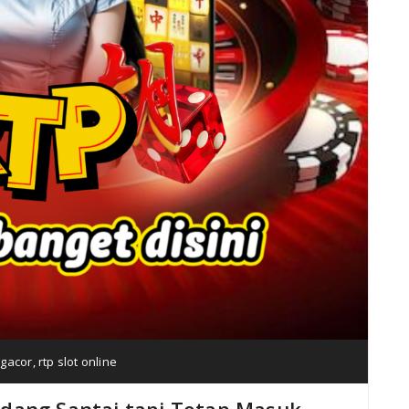
t gacor
,
rtp slot online
dang Santai tapi Tetap Masuk