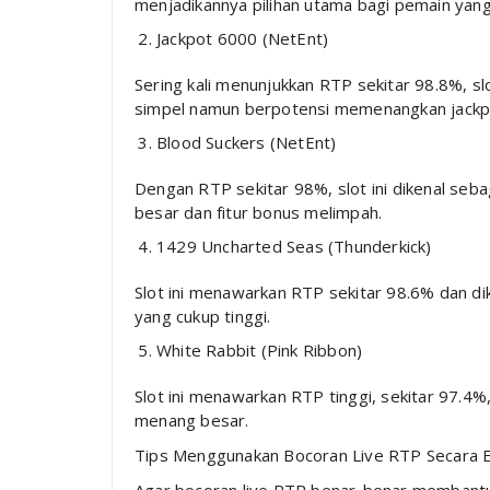
menjadikannya pilihan utama bagi pemain ya
Jackpot 6000 (NetEnt)
Sering kali menunjukkan RTP sekitar 98.8%, sl
simpel namun berpotensi memenangkan jackp
Blood Suckers (NetEnt)
Dengan RTP sekitar 98%, slot ini dikenal se
besar dan fitur bonus melimpah.
1429 Uncharted Seas (Thunderkick)
Slot ini menawarkan RTP sekitar 98.6% dan di
yang cukup tinggi.
White Rabbit (Pink Ribbon)
Slot ini menawarkan RTP tinggi, sekitar 97.4
menang besar.
Tips Menggunakan Bocoran Live RTP Secara E
Agar bocoran live RTP benar-benar membantu,