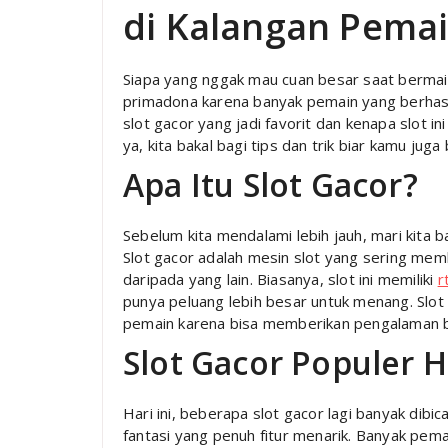
di Kalangan Pemai
Siapa yang nggak mau cuan besar saat bermain s
primadona karena banyak pemain yang berhasil
slot gacor yang jadi favorit dan kenapa slot in
ya, kita bakal bagi tips dan trik biar kamu jug
Apa Itu Slot Gacor?
Sebelum kita mendalami lebih jauh, mari kita 
Slot gacor adalah mesin slot yang sering mem
daripada yang lain. Biasanya, slot ini memiliki
r
punya peluang lebih besar untuk menang. Slot 
pemain karena bisa memberikan pengalaman b
Slot Gacor Populer Ha
Hari ini, beberapa slot gacor lagi banyak dibi
fantasi yang penuh fitur menarik. Banyak pem