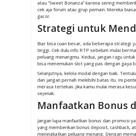
atau “Sweet Bonanza” karena sering memberikan
cek aja forum atau grup pemain. Mereka biasa
gacor.
Strategi untuk Men
Biar bisa cuan besar, ada beberapa strategi y
tinggi. Cek dulu info RTP sebelum mulai berm
peluang menangmu. Kedua, jangan ragu untuk
bisa menemukan slot yang pas dengan gaya b
Selanjutnya, kelola modal dengan baik. Tent
dan jangan pernah melebihi batas itu. Ini pen
merasa tertekan. Jika kamu mulai merasa kesu
sejenak.
Manfaatkan Bonus 
Jangan lupa manfaatkan bonus dan promosi yang
yang memberikan bonus deposit, cashback, at
meningkatkan peluang menang. Dengan memanf