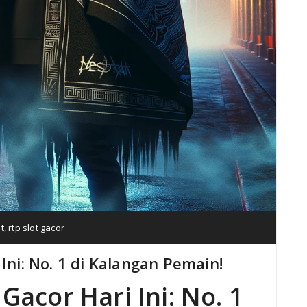
ot
,
rtp slot gacor
Ini: No. 1 di Kalangan Pemain!
Gacor Hari Ini: No. 1