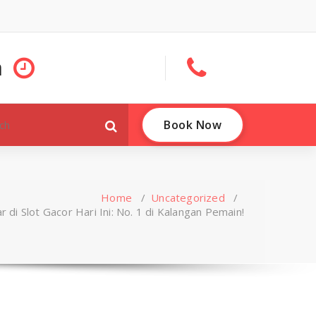
a
Book Now
Home
/
Uncategorized
/
 di Slot Gacor Hari Ini: No. 1 di Kalangan Pemain!