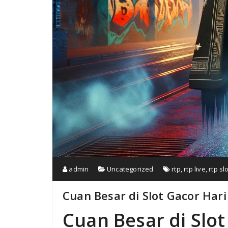
admin
Uncategorized
rtp
,
rtp live
,
rtp sl
Cuan Besar di Slot Gacor Hari 
Cuan Besar di Slot 