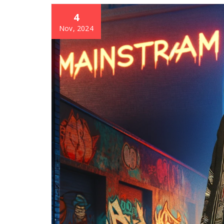
4
Nov, 2024