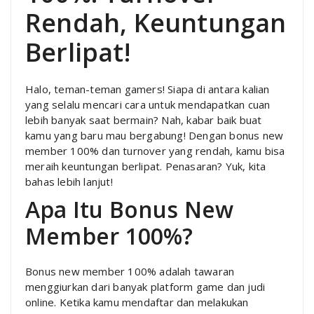
Rendah, Keuntungan
Berlipat!
Halo, teman-teman gamers! Siapa di antara kalian
yang selalu mencari cara untuk mendapatkan cuan
lebih banyak saat bermain? Nah, kabar baik buat
kamu yang baru mau bergabung! Dengan bonus new
member 100% dan turnover yang rendah, kamu bisa
meraih keuntungan berlipat. Penasaran? Yuk, kita
bahas lebih lanjut!
Apa Itu Bonus New
Member 100%?
Bonus new member 100% adalah tawaran
menggiurkan dari banyak platform game dan judi
online. Ketika kamu mendaftar dan melakukan