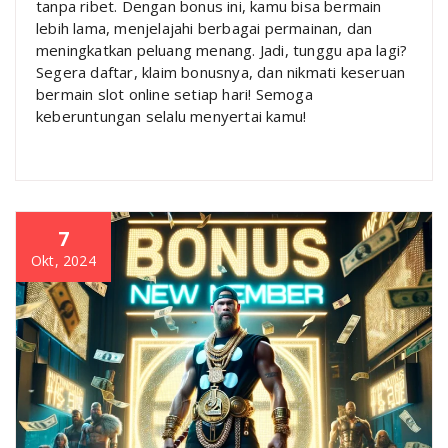
tanpa ribet. Dengan bonus ini, kamu bisa bermain
lebih lama, menjelajahi berbagai permainan, dan
meningkatkan peluang menang. Jadi, tunggu apa lagi?
Segera daftar, klaim bonusnya, dan nikmati keseruan
bermain slot online setiap hari! Semoga
keberuntungan selalu menyertai kamu!
7
Okt, 2024