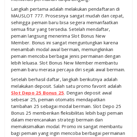
Langkah pertama adalah melakukan pendaftaran di
MAUSLOT 777. Prosesnya sangat mudah dan cepat,
sehingga pemain baru bisa segera memanfaatkan
semua fitur yang tersedia. Setelah mendaftar,
pemain langsung menerima Slot Bonus New
Member. Bonus ini sangat menguntungkan karena
menambah modal awal bermain, memungkinkan
pemain mencoba berbagai jenis permainan dengan
lebih leluasa. Slot Bonus New Member membantu
pemain baru merasa percaya diri sejak awal bermain.
Setelah berhasil daftar, langkah berikutnya adalah
melakukan deposit. Salah satu promo favorit adalah
Slot Depo 25 Bonus 25
. Dengan deposit awal
sebesar 25, pemain otomatis mendapatkan
tambahan 25 sebagai modal bermain. Slot Depo 25
Bonus 25 memberikan fleksibilitas lebih bagi pemain
dalam merencanakan strategi bermain dan
memaksimalkan modal. Promo ini sangat membantu
bagi pemain yang ingin mencoba berbagai permainan