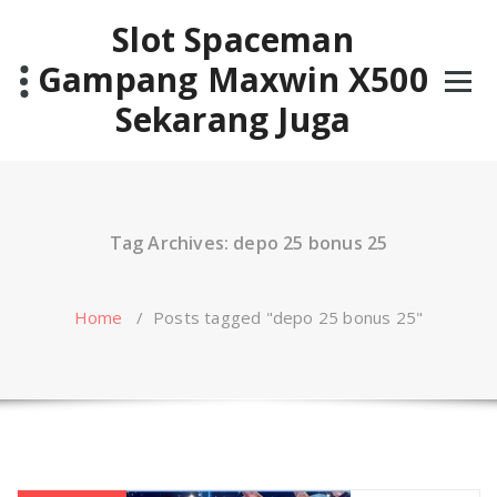
Skip
Slot Spaceman
to
content
Gampang Maxwin X500
Sekarang Juga
Tag Archives: depo 25 bonus 25
Home
/
Posts tagged "depo 25 bonus 25"