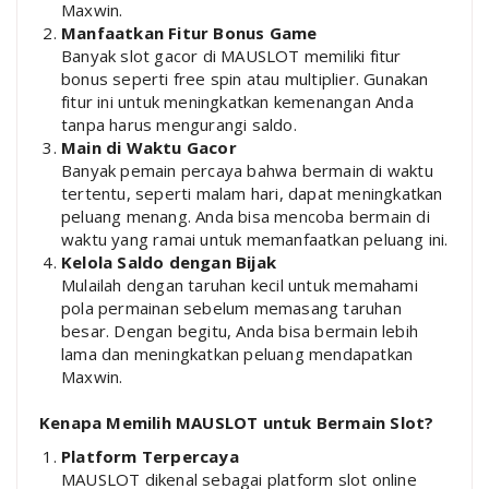
Maxwin.
Manfaatkan Fitur Bonus Game
Banyak slot gacor di MAUSLOT memiliki fitur
bonus seperti free spin atau multiplier. Gunakan
fitur ini untuk meningkatkan kemenangan Anda
tanpa harus mengurangi saldo.
Main di Waktu Gacor
Banyak pemain percaya bahwa bermain di waktu
tertentu, seperti malam hari, dapat meningkatkan
peluang menang. Anda bisa mencoba bermain di
waktu yang ramai untuk memanfaatkan peluang ini.
Kelola Saldo dengan Bijak
Mulailah dengan taruhan kecil untuk memahami
pola permainan sebelum memasang taruhan
besar. Dengan begitu, Anda bisa bermain lebih
lama dan meningkatkan peluang mendapatkan
Maxwin.
Kenapa Memilih MAUSLOT untuk Bermain Slot?
Platform Terpercaya
MAUSLOT dikenal sebagai platform slot online