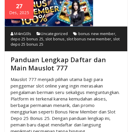
27
Des, 2025
M4inG0ls
Uncategorized
bonus new member
,
depo 25 bonus 25
,
slot bonus
,
slot bonus new member
,
slot
depo 25 bonus 25
Panduan Lengkap Daftar dan
Main Mauslot 777
Mauslot 777 menjadi pilihan utama bagi para
penggemar slot online yang ingin merasakan
pengalaman bermain seru sekaligus menguntungkan.
Platform ini terkenal karena kemudahan akses,
berbagai permainan menarik, dan promo
menggiurkan seperti Bonus New Member dan Slot
Depo 25 Bonus 25. Dengan panduan lengkap ini,
pemain baru dapat mendaftar dan langsung
menikmati permainan tanpa bingung.