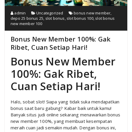
admin
Uncategorized
bonus new member
,
depo 25 bonus 25
,
slot bonus
,
slot bonus 100
,
slot bonus
new member 100
Bonus New Member 100%: Gak
Ribet, Cuan Setiap Hari!
Bonus New Member
100%: Gak Ribet,
Cuan Setiap Hari!
Halo, sobat slot! Siapa yang tidak suka mendapatkan
bonus saat baru gabung? Kabar baik untuk kamu!
Banyak situs judi online sekarang menawarkan bonus
new member 100%, yang membuat kesempatan
meraih cuan jadi semakin mudah. Dengan bonus ini,