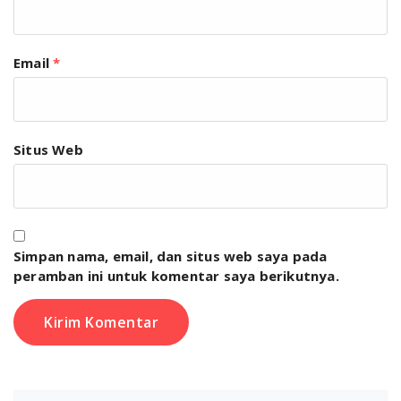
Email
*
Situs Web
Simpan nama, email, dan situs web saya pada
peramban ini untuk komentar saya berikutnya.