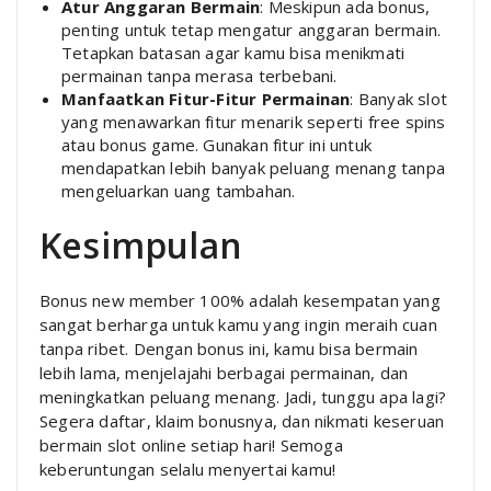
Atur Anggaran Bermain
: Meskipun ada bonus,
penting untuk tetap mengatur anggaran bermain.
Tetapkan batasan agar kamu bisa menikmati
permainan tanpa merasa terbebani.
Manfaatkan Fitur-Fitur Permainan
: Banyak slot
yang menawarkan fitur menarik seperti free spins
atau bonus game. Gunakan fitur ini untuk
mendapatkan lebih banyak peluang menang tanpa
mengeluarkan uang tambahan.
Kesimpulan
Bonus new member 100% adalah kesempatan yang
sangat berharga untuk kamu yang ingin meraih cuan
tanpa ribet. Dengan bonus ini, kamu bisa bermain
lebih lama, menjelajahi berbagai permainan, dan
meningkatkan peluang menang. Jadi, tunggu apa lagi?
Segera daftar, klaim bonusnya, dan nikmati keseruan
bermain slot online setiap hari! Semoga
keberuntungan selalu menyertai kamu!