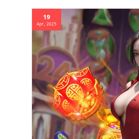
19
Apr, 2025