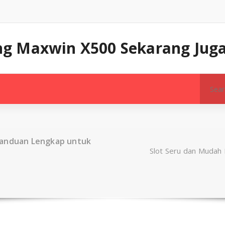
g Maxwin X500 Sekarang Jug
Search
for:
Panduan Lengkap untuk
Slot Seru dan Mudah