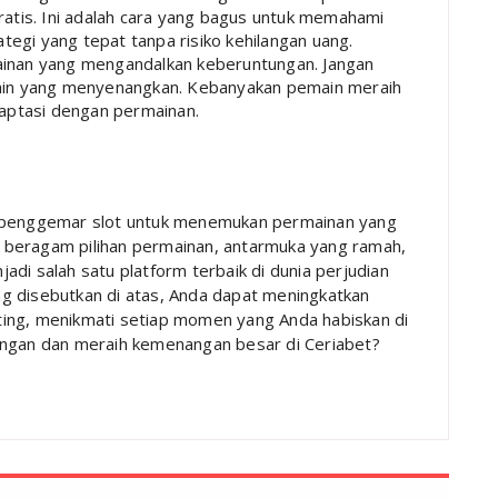
atis. Ini adalah cara yang bagus untuk memahami
gi yang tepat tanpa risiko kehilangan uang.
mainan yang mengandalkan keberuntungan. Jangan
ain yang menyenangkan. Kebanyakan pemain meraih
daptasi dengan permainan.
a penggemar slot untuk menemukan permainan yang
 beragam pilihan permainan, antarmuka yang ramah,
di salah satu platform terbaik di dunia perjudian
g disebutkan di atas, Anda dapat meningkatkan
ing, menikmati setiap momen yang Anda habiskan di
gulungan dan meraih kemenangan besar di Ceriabet?