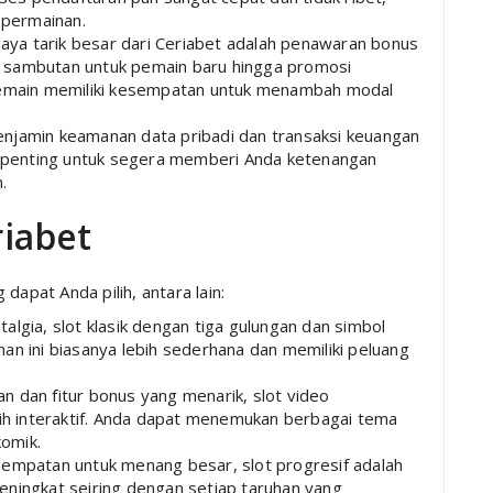
permainan.
 daya tarik besar dari Ceriabet adalah penawaran bonus
 sambutan untuk pemain baru hingga promosi
 pemain memiliki kesempatan untuk menambah modal
enjamin keamanan data pribadi dan transaksi keuangan
ni penting untuk segera memberi Anda ketenangan
.
riabet
dapat Anda pilih, antara lain:
algia, slot klasik dengan tiga gulungan dan simbol
an ini biasanya lebih sederhana dan memiliki peluang
n dan fitur bonus yang menarik, slot video
h interaktif. Anda dapat menemukan berbagai tema
komik.
esempatan untuk menang besar, slot progresif adalah
 meningkat seiring dengan setiap taruhan yang