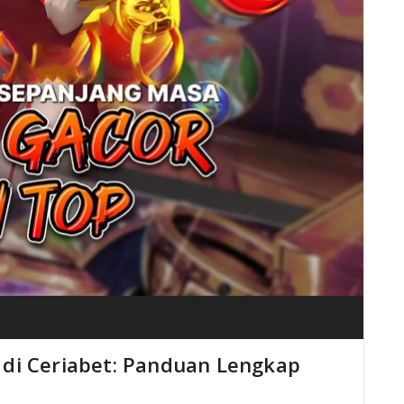
di Ceriabet: Panduan Lengkap