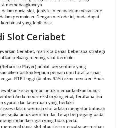
asil memenangkannya.
ru dalam dunia slot, jenis ini menawarkan mekanisme
 dalam permainan. Dengan metode ini, Anda dapat
ombinasi yang lebih baik.
 Slot Ceriabet
awarkan Ceriabet, mari kita bahas beberapa strategi
atkan peluang menang saat bermain.
 (Return to Player) adalah persentase yang
an dikembalikan kepada pemain dari total taruhan
 dengan RTP tinggi (di atas 95%) akan memberi Anda
n lewatkan kesempatan untuk memanfaatkan bonus
emberi Anda modal ekstra yang vital, terutama jika
a syarat dan ketentuan yang berlaku.
i sukses dalam bermain slot adalah mengatur batasan
 bersedia untuk bermain dan tetap berpegang pada
menghindari kerugian yang tidak perlu.
ru mengenal dunia slot atau ingin mencoba permainan