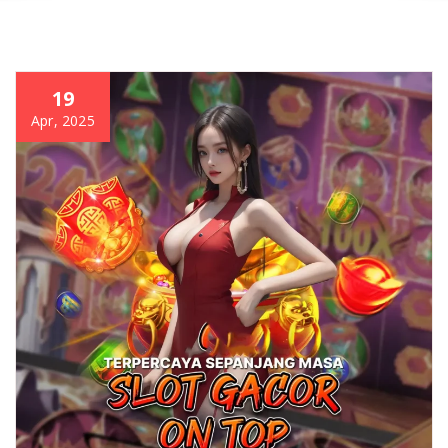
19
Apr, 2025