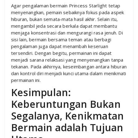
Agar pengalaman bermain Princess Starlight tetap
menyenangkan, pemain sebaiknya fokus pada aspek
hiburan, bukan semata-mata hasil akhir. Selain itu,
mengambil jeda secara berkala dapat membantu
menjaga konsentrasi dan mengurangi rasa jenuh. Di
sisi lain, bermain bersama teman atau berbagi
pengalaman juga dapat menambah keseruan
tersendiri. Dengan begitu, permainan ini dapat
menjadi sarana relaksasi yang menyenangkan tanpa
tekanan. Pada akhirnya, keseimbangan antara hiburan
dan kontrol diri menjadi kunci utama dalam menikmati
permainan ini.
Kesimpulan:
Keberuntungan Bukan
Segalanya, Kenikmatan
Bermain adalah Tujuan