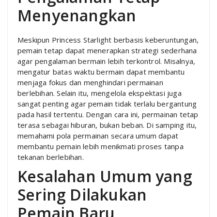
Menyenangkan
Meskipun Princess Starlight berbasis keberuntungan,
pemain tetap dapat menerapkan strategi sederhana
agar pengalaman bermain lebih terkontrol. Misalnya,
mengatur batas waktu bermain dapat membantu
menjaga fokus dan menghindari permainan
berlebihan. Selain itu, mengelola ekspektasi juga
sangat penting agar pemain tidak terlalu bergantung
pada hasil tertentu. Dengan cara ini, permainan tetap
terasa sebagai hiburan, bukan beban. Di samping itu,
memahami pola permainan secara umum dapat
membantu pemain lebih menikmati proses tanpa
tekanan berlebihan.
Kesalahan Umum yang
Sering Dilakukan
Pemain Baru