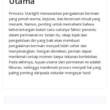
Utama
Princess Starlight menawarkan pengalaman bermain
yang penuh warna, kejutan, dan keseruan visual yang
menarik. Namun, penting untuk memahami bahwa
keberuntungan bukan satu-satunya faktor penentu
dalam permainan ini. Selain itu, sikap bijak dan
pengelolaan diri yang baik akan membuat
pengalaman bermain menjadi lebih sehat dan
menyenangkan. Dengan demikian, pemain dapat
menikmati setiap momen tanpa tekanan berlebihan.
Pada akhirnya, tujuan utama dari permainan ini adalah
hiburan, sehingga menikmati proses menjadi hal yang
paling penting daripada sekadar mengejar hasil.