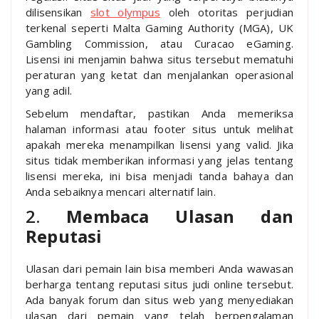
dilisensikan
slot olympus
oleh otoritas perjudian
terkenal seperti Malta Gaming Authority (MGA), UK
Gambling Commission, atau Curacao eGaming.
Lisensi ini menjamin bahwa situs tersebut mematuhi
peraturan yang ketat dan menjalankan operasional
yang adil.
Sebelum mendaftar, pastikan Anda memeriksa
halaman informasi atau footer situs untuk melihat
apakah mereka menampilkan lisensi yang valid. Jika
situs tidak memberikan informasi yang jelas tentang
lisensi mereka, ini bisa menjadi tanda bahaya dan
Anda sebaiknya mencari alternatif lain.
2.
Membaca Ulasan dan
Reputasi
Ulasan dari pemain lain bisa memberi Anda wawasan
berharga tentang reputasi situs judi online tersebut.
Ada banyak forum dan situs web yang menyediakan
ulasan dari pemain yang telah berpengalaman