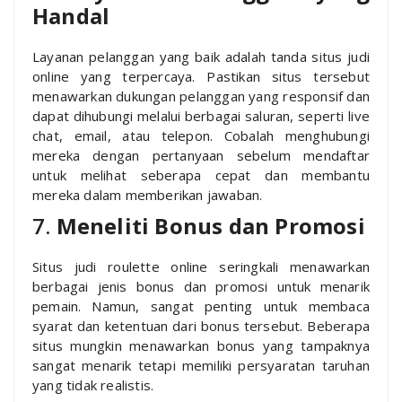
Handal
Layanan pelanggan yang baik adalah tanda situs judi
online yang terpercaya. Pastikan situs tersebut
menawarkan dukungan pelanggan yang responsif dan
dapat dihubungi melalui berbagai saluran, seperti live
chat, email, atau telepon. Cobalah menghubungi
mereka dengan pertanyaan sebelum mendaftar
untuk melihat seberapa cepat dan membantu
mereka dalam memberikan jawaban.
7.
Meneliti Bonus dan Promosi
Situs judi roulette online seringkali menawarkan
berbagai jenis bonus dan promosi untuk menarik
pemain. Namun, sangat penting untuk membaca
syarat dan ketentuan dari bonus tersebut. Beberapa
situs mungkin menawarkan bonus yang tampaknya
sangat menarik tetapi memiliki persyaratan taruhan
yang tidak realistis.