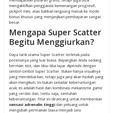
mengaktifkan pengganda kemenangan progresif,
jackpot mini, atau bahkan langsung masuk ke mode
bonus khusus yang menjanjikan pembayaran sangat
besar.
Mengapa Super Scatter
Begitu Menggiurkan?
Daya tarik utama Super Scatter terletak pada
potensinya yang luar biasa. Bayangkan Anda sedang
bermain slot, dan tiba-tiba layar dipenuhi dengan
simbol-simbol Super Scatter. Bukan hanya visualnya
yang mendebarkan, tetapi juga janji akan hadiah yang
akan mengikuti. Ini bukan sekadar keberuntungan
acak; ini adalah hasil dari kombinasi mekanisme game
yang cerdas dan, tentu saja, sentuhan
keberuntungan. Fitur ini dirancang untuk memberikan
sensasi adrenalin tinggi
dan peluang untuk
mengubah permainan biasa menjadi sesi