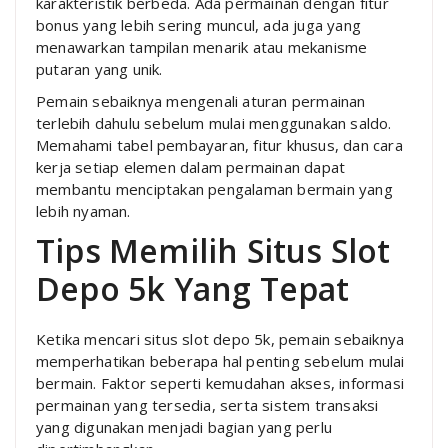
karakteristik berbeda. Ada permainan dengan fitur
bonus yang lebih sering muncul, ada juga yang
menawarkan tampilan menarik atau mekanisme
putaran yang unik.
Pemain sebaiknya mengenali aturan permainan
terlebih dahulu sebelum mulai menggunakan saldo.
Memahami tabel pembayaran, fitur khusus, dan cara
kerja setiap elemen dalam permainan dapat
membantu menciptakan pengalaman bermain yang
lebih nyaman.
Tips Memilih Situs Slot
Depo 5k Yang Tepat
Ketika mencari situs slot depo 5k, pemain sebaiknya
memperhatikan beberapa hal penting sebelum mulai
bermain. Faktor seperti kemudahan akses, informasi
permainan yang tersedia, serta sistem transaksi
yang digunakan menjadi bagian yang perlu