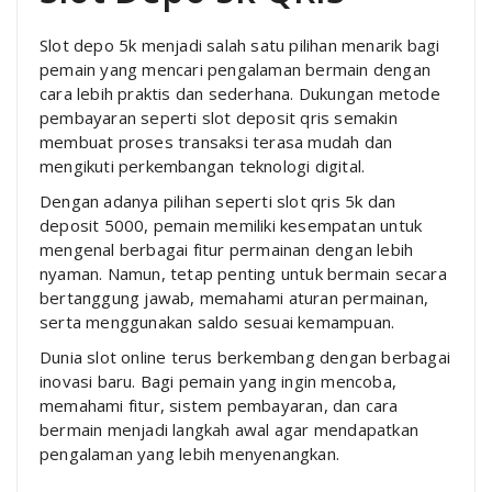
Slot depo 5k menjadi salah satu pilihan menarik bagi
pemain yang mencari pengalaman bermain dengan
cara lebih praktis dan sederhana. Dukungan metode
pembayaran seperti slot deposit qris semakin
membuat proses transaksi terasa mudah dan
mengikuti perkembangan teknologi digital.
Dengan adanya pilihan seperti slot qris 5k dan
deposit 5000, pemain memiliki kesempatan untuk
mengenal berbagai fitur permainan dengan lebih
nyaman. Namun, tetap penting untuk bermain secara
bertanggung jawab, memahami aturan permainan,
serta menggunakan saldo sesuai kemampuan.
Dunia slot online terus berkembang dengan berbagai
inovasi baru. Bagi pemain yang ingin mencoba,
memahami fitur, sistem pembayaran, dan cara
bermain menjadi langkah awal agar mendapatkan
pengalaman yang lebih menyenangkan.