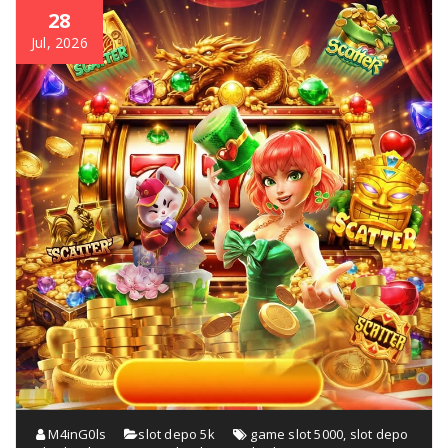
28
Jul, 2026
M4inG0ls
slot depo 5k
game slot 5000
,
slot depo