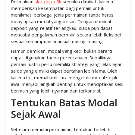
Permainan
slot depo 5k
semakin diminati karena
memberikan kesempatan bagi pemain untuk
menikmati berbagai jenis permainan tanpa harus
menyiapkan modal yang besar. Dengan nominal
deposit yang relatif terjangkau, siapa pun dapat
mencoba pengalaman bermain secara lebih fleksibel
sesuai kemampuan finansial masing-masing.
Namun demikian, modal yang kecil bukan berarti
dapat digunakan tanpa perencanaan. Sebaliknya,
pemain justru perlu memiliki strategi yang jelas agar
saldo yang dimiliki dapat bertahan lebih lama. Oleh
karena itu, memahami cara mengelola modal sejak
awal menjadi langkah penting untuk menciptakan sesi
bermain yang lebih nyaman dan terkontrol.
Tentukan Batas Modal
Sejak Awal
Sebelum memulai permainan, tentukan terlebih