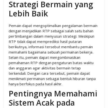
Strategi Bermain yang
Lebih Baik
Pemain dapat mengoptimalkan pengalaman bermain
dengan menjadikan RTP sebagai salah satu bahan
pertimbangan dalam menyusun strategi. Meskipun
RTP tidak dapat memprediksi hasil putaran
berikutnya, informasi tersebut membantu pemain
memahami bagaimana sebuah permainan bekerja.
Selain itu, pemain dapat mengombinasikan
pemahaman RTP dengan pengaturan batas waktu
dan anggaran agar aktivitas bermain tetap
terkendali. Dengan cara tersebut, pemain dapat
menikmati permainan sebagai bentuk hiburan tanpa
hanya berfokus pada hasil akhir.
Pentingnya Memahami
Sistem Acak pada