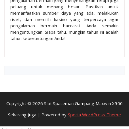
pengalaman bermain yang menyenangkan tetapi juga
peluang untuk menang besar. Pastikan untuk
memanfaatkan sumber daya yang ada, melakukan
riset, dan memilih kasino yang terpercaya agar
pengalaman bermain baccarat Anda semakin
menguntungkan. Siapa tahu, mungkin tahun ini adalah
tahun keberuntungan Anda!
Copyright © 2026 Slot Spaceman Gampang Maxwin X500
Sekarang Juga | Powered by
Specia WordPress Theme