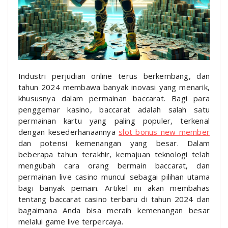
Industri perjudian online terus berkembang, dan
tahun 2024 membawa banyak inovasi yang menarik,
khususnya dalam permainan baccarat. Bagi para
penggemar kasino, baccarat adalah salah satu
permainan kartu yang paling populer, terkenal
dengan kesederhanaannya
slot bonus new member
dan potensi kemenangan yang besar. Dalam
beberapa tahun terakhir, kemajuan teknologi telah
mengubah cara orang bermain baccarat, dan
permainan live casino muncul sebagai pilihan utama
bagi banyak pemain. Artikel ini akan membahas
tentang baccarat casino terbaru di tahun 2024 dan
bagaimana Anda bisa meraih kemenangan besar
melalui game live terpercaya.