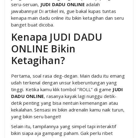
seru-seruan,
JUDI DADU ONLINE
adalah
jawabannya! Di artikel ini, gue bakal kupas tuntas
kenapa main dadu online itu bikin ketagihan dan seru
banget buat dicoba.
Kenapa JUDI DADU
ONLINE Bikin
Ketagihan?
Pertama, soal rasa deg-degan. Main dadu itu emang
udah terkenal dengan unsur keberuntungan yang
tinggi. Ketika kamu klik tombol “ROLL” di game
JUDI
DADU ONLINE
, rasanya kayak lagi nunggu detik-
detik penting yang bisa nentuin kemenangan atau
kekalahan. Sensasi ini bikin adrenalin kamu naik turun,
yang bikin seru banget!
Selain itu, tampilannya yang simpel tapi interaktif
bikin siapa aja gampang paham. Gak perlu ribet