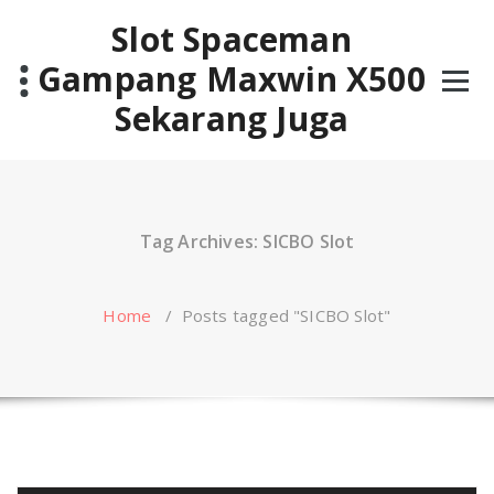
Skip
Slot Spaceman
to
content
Gampang Maxwin X500
Sekarang Juga
Tag Archives: SICBO Slot
Home
/
Posts tagged "SICBO Slot"