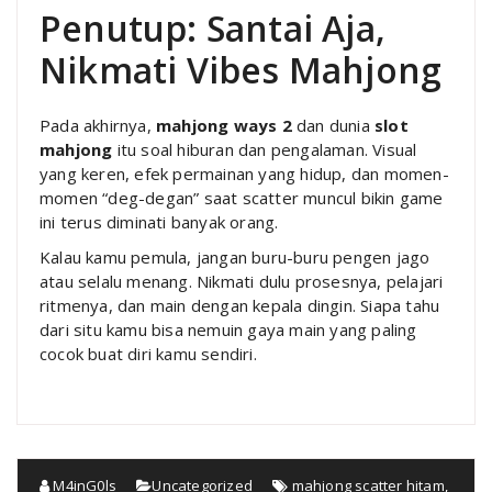
Penutup: Santai Aja,
Nikmati Vibes Mahjong
Pada akhirnya,
mahjong ways 2
dan dunia
slot
mahjong
itu soal hiburan dan pengalaman. Visual
yang keren, efek permainan yang hidup, dan momen-
momen “deg-degan” saat scatter muncul bikin game
ini terus diminati banyak orang.
Kalau kamu pemula, jangan buru-buru pengen jago
atau selalu menang. Nikmati dulu prosesnya, pelajari
ritmenya, dan main dengan kepala dingin. Siapa tahu
dari situ kamu bisa nemuin gaya main yang paling
cocok buat diri kamu sendiri.
M4inG0ls
Uncategorized
mahjong scatter hitam
,