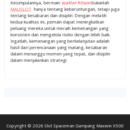
Kesimpulannya, bermain
scatter hitam
bukanlah
MAUSLOT
hanya tentang keberuntungan, tetapi juga
tentang kesabaran dan disiplin. Dengan melatih
kedua kualitas ini, pemain dapat meningkatkan
peluang mereka untuk meraih kemenangan yang
konsisten dan mengelola risiko dengan lebih baik.
Ingatlah, kemenangan yang berkelanjutan adalah
hasil dari perencanaan yang matang, kesabaran
dalam menunggu momen yang tepat, dan disiplin
dalam menjalankan strategi.
Copyright © 2026 Slot Spaceman Gampang Maxwin X500