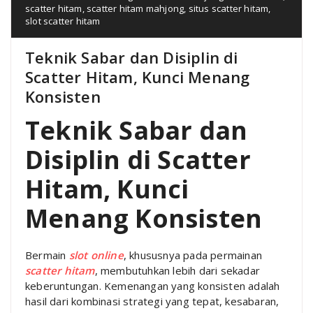
scatter hitam
,
scatter hitam mahjong
,
situs scatter hitam
,
slot scatter hitam
Teknik Sabar dan Disiplin di
Scatter Hitam, Kunci Menang
Konsisten
Teknik Sabar dan
Disiplin di Scatter
Hitam, Kunci
Menang Konsisten
Bermain
slot online
, khususnya pada permainan
scatter hitam
, membutuhkan lebih dari sekadar
keberuntungan. Kemenangan yang konsisten adalah
hasil dari kombinasi strategi yang tepat, kesabaran,