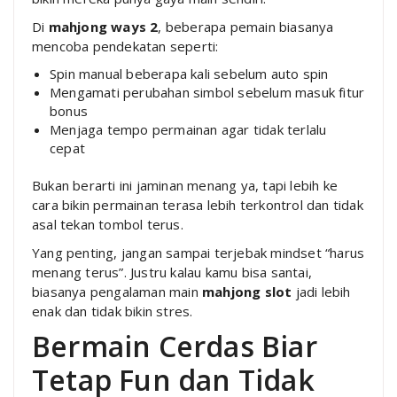
Di
mahjong ways 2
, beberapa pemain biasanya
mencoba pendekatan seperti:
Spin manual beberapa kali sebelum auto spin
Mengamati perubahan simbol sebelum masuk fitur
bonus
Menjaga tempo permainan agar tidak terlalu
cepat
Bukan berarti ini jaminan menang ya, tapi lebih ke
cara bikin permainan terasa lebih terkontrol dan tidak
asal tekan tombol terus.
Yang penting, jangan sampai terjebak mindset “harus
menang terus”. Justru kalau kamu bisa santai,
biasanya pengalaman main
mahjong slot
jadi lebih
enak dan tidak bikin stres.
Bermain Cerdas Biar
Tetap Fun dan Tidak