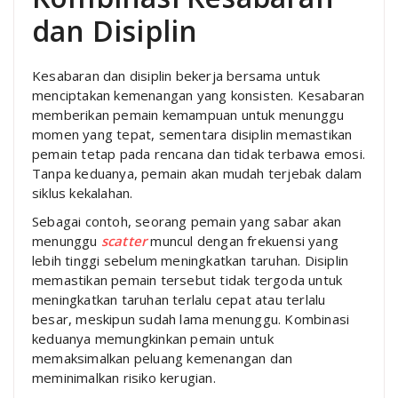
dan Disiplin
Kesabaran dan disiplin bekerja bersama untuk
menciptakan kemenangan yang konsisten. Kesabaran
memberikan pemain kemampuan untuk menunggu
momen yang tepat, sementara disiplin memastikan
pemain tetap pada rencana dan tidak terbawa emosi.
Tanpa keduanya, pemain akan mudah terjebak dalam
siklus kekalahan.
Sebagai contoh, seorang pemain yang sabar akan
menunggu
scatter
muncul dengan frekuensi yang
lebih tinggi sebelum meningkatkan taruhan. Disiplin
memastikan pemain tersebut tidak tergoda untuk
meningkatkan taruhan terlalu cepat atau terlalu
besar, meskipun sudah lama menunggu. Kombinasi
keduanya memungkinkan pemain untuk
memaksimalkan peluang kemenangan dan
meminimalkan risiko kerugian.