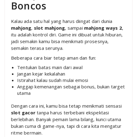
Boncos
Kalau ada satu hal yang harus diingat dari dunia
mahjong
,
slot mahjong
, sampai
mahjong ways 2
,
itu adalah kontrol diri. Game ini dibuat untuk hiburan,
jadi semakin kamu bisa menikmati prosesnya,
semakin terasa serunya.
Beberapa cara biar tetap aman dan fun:
Tentukan batas main dari awal
Jangan kejar kekalahan
Istirahat kalau sudah mulai emosi
Anggap kemenangan sebagai bonus, bukan target
utama
Dengan cara ini, kamu bisa tetap menikmati sensasi
slot gacor
tanpa harus terbebani ekspektasi
berlebihan. Banyak pemain lama bilang, kunci utama
bukan cuma di game-nya, tapi di cara kita mengatur
ritme bermain.