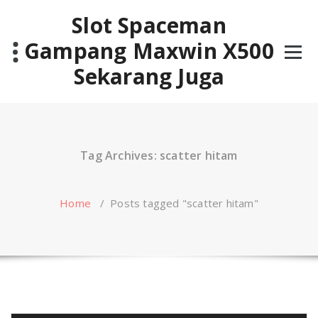
Skip
Slot Spaceman
to
content
Gampang Maxwin X500
Sekarang Juga
Tag Archives: scatter hitam
Home
/
Posts tagged "scatter hitam"