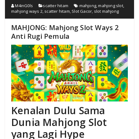
M4inG0ls
scatter hitam
mahjong
,
mahjong slot
,
mahjong ways 2
,
scatter hitam
,
Slot Gacor
,
slot mahjong
MAHJONG: Mahjong Slot Ways 2
Anti Rugi Pemula
Kenalan Dulu Sama
Dunia Mahjong Slot
yang Lagi Hype