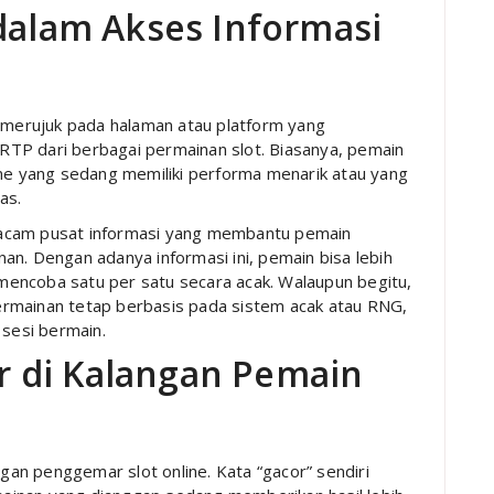
 dalam Akses Informasi
 merujuk pada halaman atau platform yang
TP dari berbagai permainan slot. Biasanya, pemain
ame yang sedang memiliki performa menarik atau yang
as.
semacam pusat informasi yang membantu pemain
 Dengan adanya informasi ini, pemain bisa lebih
encoba satu per satu secara acak. Walaupun begitu,
rmainan tetap berbasis pada sistem acak atau RNG,
 sesi bermain.
 di Kalangan Pemain
ngan penggemar slot online. Kata “gacor” sendiri