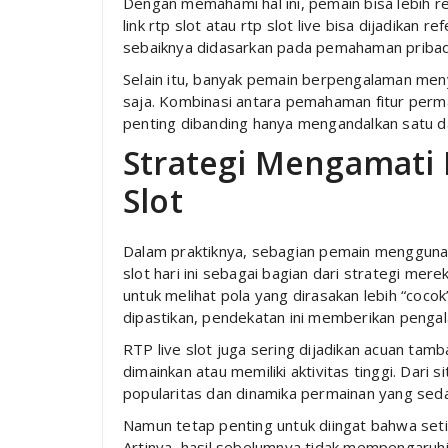
Dengan memahami hal ini, pemain bisa lebih re
link rtp slot atau rtp slot live bisa dijadika
sebaiknya didasarkan pada pemahaman pribadi
Selain itu, banyak pemain berpengalaman meny
saja. Kombinasi antara pemahaman fitur permai
penting dibanding hanya mengandalkan satu d
Strategi Mengamati
Slot
Dalam praktiknya, sebagian pemain mengguna
slot hari ini sebagai bagian dari strategi m
untuk melihat pola yang dirasakan lebih “cocok”
dipastikan, pendekatan ini memberikan pengala
RTP live slot juga sering dijadikan acuan ta
dimainkan atau memiliki aktivitas tinggi. Dar
popularitas dan dinamika permainan yang sed
Namun tetap penting untuk diingat bahwa seti
Artinya, hasil sebelumnya tidak mempengaruhi 