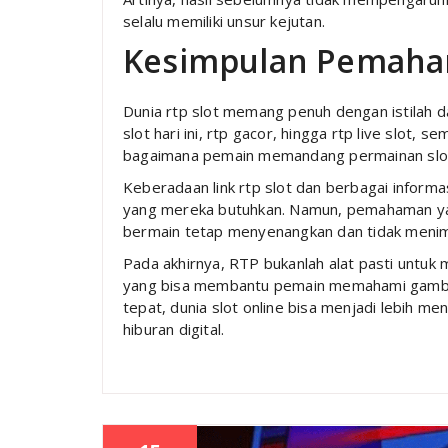
selalu memiliki unsur kejutan.
Kesimpulan Pemaham
Dunia rtp slot memang penuh dengan istilah dan
slot hari ini, rtp gacor, hingga rtp live slot
bagaimana pemain memandang permainan slot
Keberadaan link rtp slot dan berbagai infor
yang mereka butuhkan. Namun, pemahaman yan
bermain tetap menyenangkan dan tidak menimbu
Pada akhirnya, RTP bukanlah alat pasti untuk 
yang bisa membantu pemain memahami gamb
tepat, dunia slot online bisa menjadi lebih men
hiburan digital.