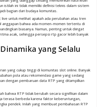
ainan yang dianggap sedang memberikan hasil lebih
stilah ini tidak memiliki definisi teknis dalam sistem
di bagian dari budaya komunitas.
live untuk melihat apakah ada perubahan atau tren
ncul anggapan bahwa ada momen-momen tertentu di
bandingkan biasanya. Namun, penting untuk diingat
tma acak, sehingga persepsi rtp gacor lebih banyak
n Dinamika yang Selalu
arian yang cukup tinggi di komunitas slot online. Banyak
rubahan pola atau rekomendasi game yang sedang
aitkan dengan pembaruan data RTP yang ditampilkan
h bahwa RTP tidak berubah secara signifikan dalam
ja terasa berbeda karena faktor keberuntungan,
m jangka pendek. Inilah yang membuat pembahasan RTP