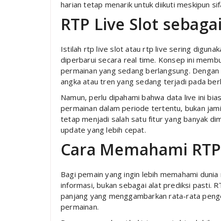
harian tetap menarik untuk diikuti meskipun si
RTP Live Slot sebaga
Istilah rtp live slot atau rtp live sering di
diperbarui secara real time. Konsep ini mem
permainan yang sedang berlangsung. Dengan a
angka atau tren yang sedang terjadi pada ber
Namun, perlu dipahami bahwa data live ini bia
permainan dalam periode tertentu, bukan jamina
tetap menjadi salah satu fitur yang banyak d
update yang lebih cepat.
Cara Memahami RTP S
Bagi pemain yang ingin lebih memahami dunia 
informasi, bukan sebagai alat prediksi pasti. 
panjang yang menggambarkan rata-rata penge
permainan.