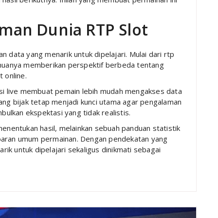
an Dunia RTP Slot
 data yang menarik untuk dipelajari. Mulai dari rtp
, semuanya memberikan perspektif berbeda tentang
 online.
masi live membuat pemain lebih mudah mengakses data
g bijak tetap menjadi kunci utama agar pengalaman
lkan ekspektasi yang tidak realistis.
menentukan hasil, melainkan sebuah panduan statistik
aran umum permainan. Dengan pendekatan yang
arik untuk dipelajari sekaligus dinikmati sebagai