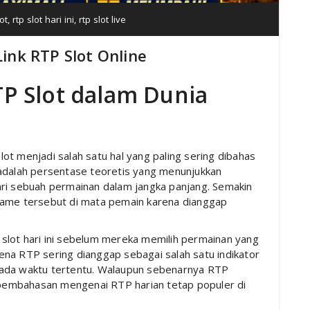
lot
,
rtp slot hari ini
,
rtp slot live
nk RTP Slot Online
P Slot dalam Dunia
slot menjadi salah satu hal yang paling sering dibahas
 adalah persentase teoretis yang menunjukkan
ari sebuah permainan dalam jangka panjang. Semakin
game tersebut di mata pemain karena dianggap
slot hari ini sebelum mereka memilih permainan yang
arena RTP sering dianggap sebagai salah satu indikator
pada waktu tertentu. Walaupun sebenarnya RTP
n pembahasan mengenai RTP harian tetap populer di