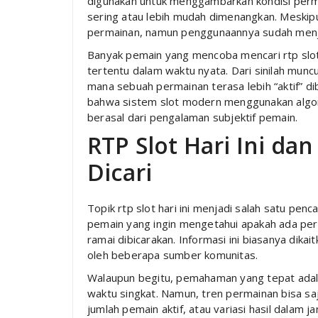
digunakan untuk menggambarkan kondisi perm
sering atau lebih mudah dimenangkan. Meskipun i
permainan, namun penggunaannya sudah menja
Banyak pemain yang mencoba mencari rtp slot 
tertentu dalam waktu nyata. Dari sinilah mu
mana sebuah permainan terasa lebih “aktif” di
bahwa sistem slot modern menggunakan algori
berasal dari pengalaman subjektif pemain.
RTP Slot Hari Ini da
Dicari
Topik rtp slot hari ini menjadi salah satu penc
pemain yang ingin mengetahui apakah ada pe
ramai dibicarakan. Informasi ini biasanya dik
oleh beberapa sumber komunitas.
Walaupun begitu, pemahaman yang tepat adala
waktu singkat. Namun, tren permainan bisa sa
jumlah pemain aktif, atau variasi hasil dala