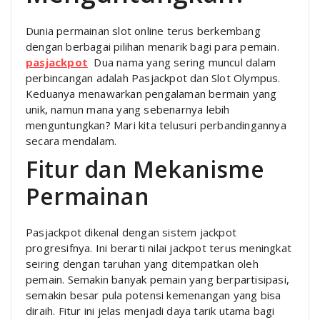
Dunia permainan slot online terus berkembang
dengan berbagai pilihan menarik bagi para pemain.
pasjackpot
Dua nama yang sering muncul dalam
perbincangan adalah Pasjackpot dan Slot Olympus.
Keduanya menawarkan pengalaman bermain yang
unik, namun mana yang sebenarnya lebih
menguntungkan? Mari kita telusuri perbandingannya
secara mendalam.
Fitur dan Mekanisme
Permainan
Pasjackpot dikenal dengan sistem jackpot
progresifnya. Ini berarti nilai jackpot terus meningkat
seiring dengan taruhan yang ditempatkan oleh
pemain. Semakin banyak pemain yang berpartisipasi,
semakin besar pula potensi kemenangan yang bisa
diraih. Fitur ini jelas menjadi daya tarik utama bagi