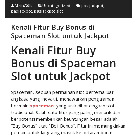
M4inG0ls
Uncategorized
pas jackpot
,
pasjackpot
,
pasjackpot slot
Kenali Fitur Buy Bonus di
Spaceman Slot untuk Jackpot
Kenali Fitur Buy
Bonus di Spaceman
Slot untuk Jackpot
Spaceman, sebuah permainan slot bertema luar
angkasa yang inovatif, menawarkan pengalaman
bermain
spaceman
yang unik dibandingkan slot
tradisional. Salah satu fitur yang paling menarik dan
berpotensi memberikan keuntungan besar adalah
“Buy Bonus” atau “Beli Bonus”. Fitur ini memungkinkan
pemain untuk langsung masuk ke putaran bonus