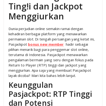
Ting!i dan Jackpot
Menggiurkan
Dunia perjudian online semakin ramai dengan
kehadiran berbagai platform yang menawarkan
permainan slot. Di tengah persaingan yang ketat ini,
Pasjackpot
bonus new member
hadir sebagai
pilihan menarik bagi para penggemar slot online,
terutama di Indonesia. Pasjackpot menawarkan
pengalaman bermain yang seru dengan fokus pada
Return to Player (RTP) tinggi dan jackpot yang
menggiurkan. Apa saja yang membuat Pasjackpot
layak dicoba? Mari kita bahas lebih lanjut.
Keunggulan
Pasjackpot: RTP Tinggi
dan Potensi