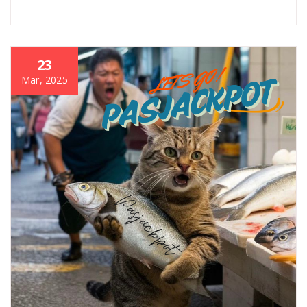
23
Mar, 2025