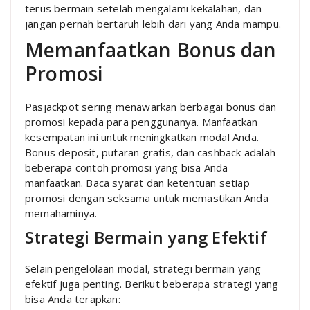
terus bermain setelah mengalami kekalahan, dan
jangan pernah bertaruh lebih dari yang Anda mampu.
Memanfaatkan Bonus dan
Promosi
Pasjackpot sering menawarkan berbagai bonus dan
promosi kepada para penggunanya. Manfaatkan
kesempatan ini untuk meningkatkan modal Anda.
Bonus deposit, putaran gratis, dan cashback adalah
beberapa contoh promosi yang bisa Anda
manfaatkan. Baca syarat dan ketentuan setiap
promosi dengan seksama untuk memastikan Anda
memahaminya.
Strategi Bermain yang Efektif
Selain pengelolaan modal, strategi bermain yang
efektif juga penting. Berikut beberapa strategi yang
bisa Anda terapkan: