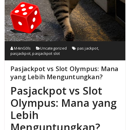
M4inG0ls
Uncategorized
pas jackpot
,
pasjackpot
,
pasjackpot slot
Pasjackpot vs Slot Olympus: Mana
yang Lebih Menguntungkan?
Pasjackpot vs Slot
Olympus: Mana yang
Lebih
Menguntungkan?