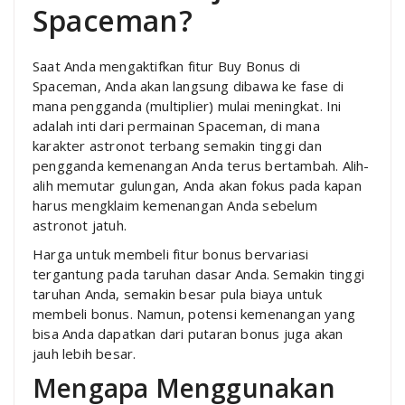
Spaceman?
Saat Anda mengaktifkan fitur Buy Bonus di
Spaceman, Anda akan langsung dibawa ke fase di
mana pengganda (multiplier) mulai meningkat. Ini
adalah inti dari permainan Spaceman, di mana
karakter astronot terbang semakin tinggi dan
pengganda kemenangan Anda terus bertambah. Alih-
alih memutar gulungan, Anda akan fokus pada kapan
harus mengklaim kemenangan Anda sebelum
astronot jatuh.
Harga untuk membeli fitur bonus bervariasi
tergantung pada taruhan dasar Anda. Semakin tinggi
taruhan Anda, semakin besar pula biaya untuk
membeli bonus. Namun, potensi kemenangan yang
bisa Anda dapatkan dari putaran bonus juga akan
jauh lebih besar.
Mengapa Menggunakan