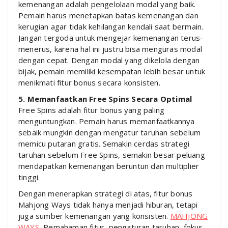
kemenangan adalah pengelolaan modal yang baik.
Pemain harus menetapkan batas kemenangan dan
kerugian agar tidak kehilangan kendali saat bermain.
Jangan tergoda untuk mengejar kemenangan terus-
menerus, karena hal ini justru bisa menguras modal
dengan cepat. Dengan modal yang dikelola dengan
bijak, pemain memiliki kesempatan lebih besar untuk
menikmati fitur bonus secara konsisten.
5. Memanfaatkan Free Spins Secara Optimal
Free Spins adalah fitur bonus yang paling
menguntungkan. Pemain harus memanfaatkannya
sebaik mungkin dengan mengatur taruhan sebelum
memicu putaran gratis. Semakin cerdas strategi
taruhan sebelum Free Spins, semakin besar peluang
mendapatkan kemenangan beruntun dan multiplier
tinggi.
Dengan menerapkan strategi di atas, fitur bonus
Mahjong Ways tidak hanya menjadi hiburan, tetapi
juga sumber kemenangan yang konsisten.
MAHJONG
WAYS
Pemahaman fitur, pengaturan taruhan, fokus