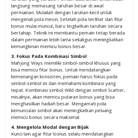
langsung memasang taruhan besar di awal
permainan. Mulailah dengan taruhan kecil untuk
mengenali pola mesin. Setelah pola terlihat dan fitur
bonus mulai muncul, baru tingkatkan taruhan secara
bertahap. Teknik ini membantu pemain tetap berada
dalam permainan lebih lama sekaligus meningkatkan
kemungkinan memicu bonus besar.
3. Fokus Pada Kombinasi Simbol
Mahjong Ways memiliki simbol-simbol khusus yang
bisa memicu fitur bonus. Untuk mendatangkan
kemenangan konsisten, pemain harus fokus pada
simbol-simbol ini dan memahami kombinasi yang
tepat. Kombinasi simbol Wild dengan simbol Scatter,
misalnya, akan memicu putaran bonus yang bisa
menghasilkan hadiah besar. Mengamati pola
kemunculan simbol akan meningkatkan peluang
memicu bonus secara maksimal.
4. Mengelola Modal dengan Bijak
Kunci lain agar fitur bonus selalu mendatangkan