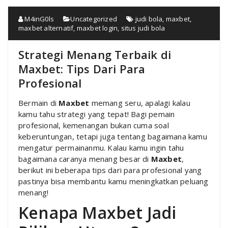
M4inG0ls
Uncategorized
judi bola
,
maxbet
,
maxbet alternatif
,
maxbet login
,
situs judi bola
Strategi Menang Terbaik di
Maxbet: Tips Dari Para
Profesional
Bermain di
Maxbet
memang seru, apalagi kalau
kamu tahu strategi yang tepat! Bagi pemain
profesional, kemenangan bukan cuma soal
keberuntungan, tetapi juga tentang bagaimana kamu
mengatur permainanmu. Kalau kamu ingin tahu
bagaimana caranya menang besar di
Maxbet
,
berikut ini beberapa tips dari para profesional yang
pastinya bisa membantu kamu meningkatkan peluang
menang!
Kenapa Maxbet Jadi