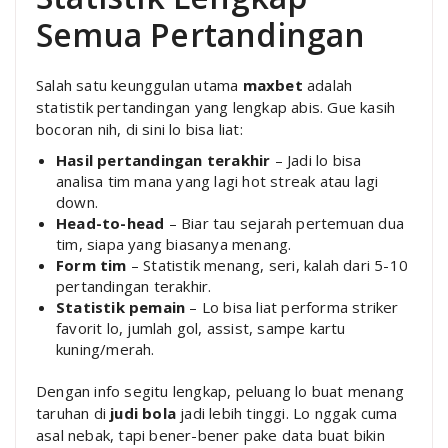
Semua Pertandingan
Salah satu keunggulan utama
maxbet
adalah
statistik pertandingan yang lengkap abis. Gue kasih
bocoran nih, di sini lo bisa liat:
Hasil pertandingan terakhir
– Jadi lo bisa
analisa tim mana yang lagi hot streak atau lagi
down.
Head-to-head
– Biar tau sejarah pertemuan dua
tim, siapa yang biasanya menang.
Form tim
– Statistik menang, seri, kalah dari 5-10
pertandingan terakhir.
Statistik pemain
– Lo bisa liat performa striker
favorit lo, jumlah gol, assist, sampe kartu
kuning/merah.
Dengan info segitu lengkap, peluang lo buat menang
taruhan di
judi bola
jadi lebih tinggi. Lo nggak cuma
asal nebak, tapi bener-bener pake data buat bikin