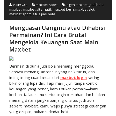
M4inG0ls
maxbet sport
agen maxbet
,
judi bola
,
maxbet
,
maxbet alternatif
,
maxbet login
,
maxbet slot
,
maxbet sport
,
situs judi bola
Menguasai Uangmu atau Dihabisi
Permainan? Ini Cara Brutal
Mengelola Keuangan Saat Main
Maxbet
Bermain di dunia judi bola memang menggoda.
Sensasi menang, adrenalin yang naik turun, dan
iming-iming cuan besar dari
maxbet login
sering
bikin orang lupa diri. Tapi mari jujur: tanpa kontrol
keuangan yang benar, kamu bukan pemain—kamu
korban. Kalau kamu serius ingin bertahan dan bahkan
menang dalam jangka panjang di situs judi bola
seperti maxbet, kamu wajib punya strategi keuangan
yang disiplin, bukan sekadar hoki.