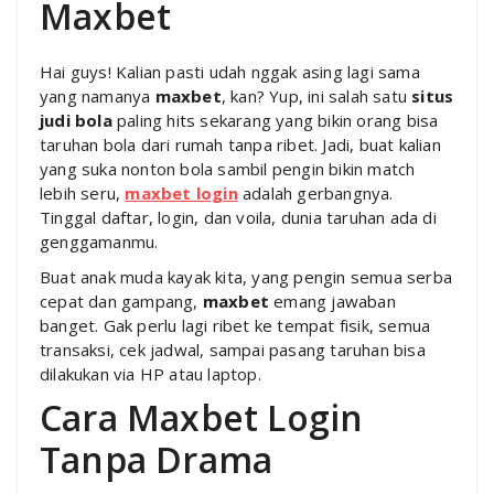
Maxbet
Hai guys! Kalian pasti udah nggak asing lagi sama
yang namanya
maxbet
, kan? Yup, ini salah satu
situs
judi bola
paling hits sekarang yang bikin orang bisa
taruhan bola dari rumah tanpa ribet. Jadi, buat kalian
yang suka nonton bola sambil pengin bikin match
lebih seru,
maxbet login
adalah gerbangnya.
Tinggal daftar, login, dan voila, dunia taruhan ada di
genggamanmu.
Buat anak muda kayak kita, yang pengin semua serba
cepat dan gampang,
maxbet
emang jawaban
banget. Gak perlu lagi ribet ke tempat fisik, semua
transaksi, cek jadwal, sampai pasang taruhan bisa
dilakukan via HP atau laptop.
Cara Maxbet Login
Tanpa Drama