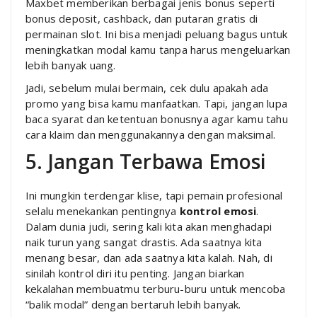
Maxbet memberikan berbagai jenis bonus seperti
bonus deposit, cashback, dan putaran gratis di
permainan slot. Ini bisa menjadi peluang bagus untuk
meningkatkan modal kamu tanpa harus mengeluarkan
lebih banyak uang.
Jadi, sebelum mulai bermain, cek dulu apakah ada
promo yang bisa kamu manfaatkan. Tapi, jangan lupa
baca syarat dan ketentuan bonusnya agar kamu tahu
cara klaim dan menggunakannya dengan maksimal.
5. Jangan Terbawa Emosi
Ini mungkin terdengar klise, tapi pemain profesional
selalu menekankan pentingnya
kontrol emosi
.
Dalam dunia judi, sering kali kita akan menghadapi
naik turun yang sangat drastis. Ada saatnya kita
menang besar, dan ada saatnya kita kalah. Nah, di
sinilah kontrol diri itu penting. Jangan biarkan
kekalahan membuatmu terburu-buru untuk mencoba
“balik modal” dengan bertaruh lebih banyak.