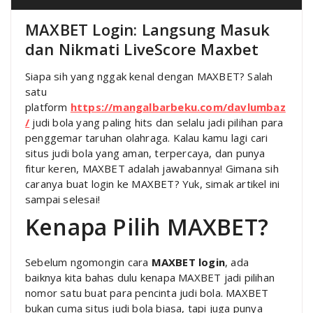
MAXBET Login: Langsung Masuk
dan Nikmati LiveScore Maxbet
Siapa sih yang nggak kenal dengan MAXBET? Salah
satu
platform
https://mangalbarbeku.com/davlumbaz
/
judi bola yang paling hits dan selalu jadi pilihan para
penggemar taruhan olahraga. Kalau kamu lagi cari
situs judi bola yang aman, terpercaya, dan punya
fitur keren, MAXBET adalah jawabannya! Gimana sih
caranya buat login ke MAXBET? Yuk, simak artikel ini
sampai selesai!
Kenapa Pilih MAXBET?
Sebelum ngomongin cara
MAXBET login
, ada
baiknya kita bahas dulu kenapa MAXBET jadi pilihan
nomor satu buat para pencinta judi bola. MAXBET
bukan cuma situs judi bola biasa, tapi juga punya