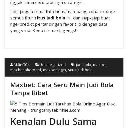
nggak cuma seru tapi juga strategis.
Jadi, jangan cuma liat dari nama doang, coba explore
semua fitur
situs judi bola
ini, dan siap-siap buat
nge-predict pertandingan favorit lo dengan data
yang valid. Keep it smart, gengs!
M4inG0ls
Uncategorized
judi bola
,
maxbet
,
maxbet alternatif
,
maxbet login
,
situs judi bola
Maxbet: Cara Seru Main Judi Bola
Tanpa Ribet
Kenalan Dulu Sama