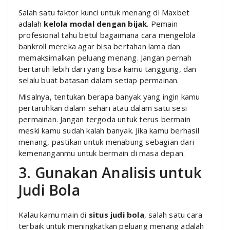
Salah satu faktor kunci untuk menang di Maxbet
adalah
kelola modal dengan bijak
. Pemain
profesional tahu betul bagaimana cara mengelola
bankroll mereka agar bisa bertahan lama dan
memaksimalkan peluang menang. Jangan pernah
bertaruh lebih dari yang bisa kamu tanggung, dan
selalu buat batasan dalam setiap permainan.
Misalnya, tentukan berapa banyak yang ingin kamu
pertaruhkan dalam sehari atau dalam satu sesi
permainan. Jangan tergoda untuk terus bermain
meski kamu sudah kalah banyak. Jika kamu berhasil
menang, pastikan untuk menabung sebagian dari
kemenanganmu untuk bermain di masa depan.
3. Gunakan Analisis untuk
Judi Bola
Kalau kamu main di
situs judi bola
, salah satu cara
terbaik untuk meningkatkan peluang menang adalah