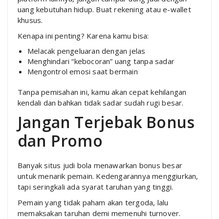
uang kebutuhan hidup. Buat rekening atau e-wallet
khusus.
Kenapa ini penting? Karena kamu bisa:
Melacak pengeluaran dengan jelas
Menghindari “kebocoran” uang tanpa sadar
Mengontrol emosi saat bermain
Tanpa pemisahan ini, kamu akan cepat kehilangan
kendali dan bahkan tidak sadar sudah rugi besar.
Jangan Terjebak Bonus
dan Promo
Banyak situs judi bola menawarkan bonus besar
untuk menarik pemain. Kedengarannya menggiurkan,
tapi seringkali ada syarat taruhan yang tinggi.
Pemain yang tidak paham akan tergoda, lalu
memaksakan taruhan demi memenuhi turnover.