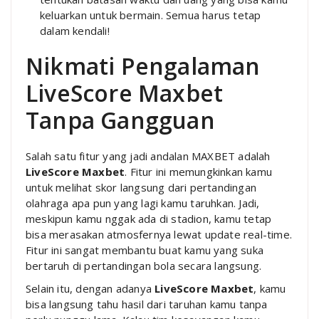
keluarkan untuk bermain. Semua harus tetap
dalam kendali!
Nikmati Pengalaman
LiveScore Maxbet
Tanpa Gangguan
Salah satu fitur yang jadi andalan MAXBET adalah
LiveScore Maxbet
. Fitur ini memungkinkan kamu
untuk melihat skor langsung dari pertandingan
olahraga apa pun yang lagi kamu taruhkan. Jadi,
meskipun kamu nggak ada di stadion, kamu tetap
bisa merasakan atmosfernya lewat update real-time.
Fitur ini sangat membantu buat kamu yang suka
bertaruh di pertandingan bola secara langsung.
Selain itu, dengan adanya
LiveScore Maxbet
, kamu
bisa langsung tahu hasil dari taruhan kamu tanpa