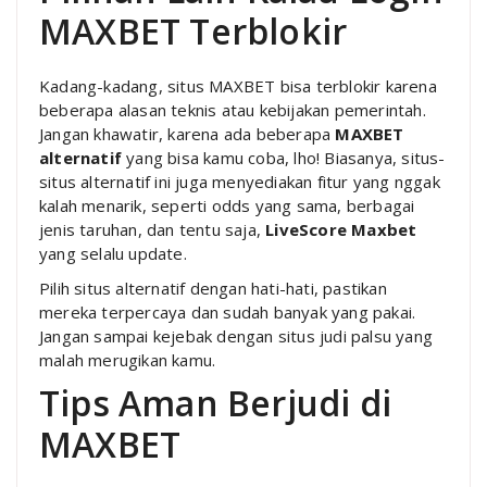
MAXBET Terblokir
Kadang-kadang, situs MAXBET bisa terblokir karena
beberapa alasan teknis atau kebijakan pemerintah.
Jangan khawatir, karena ada beberapa
MAXBET
alternatif
yang bisa kamu coba, lho! Biasanya, situs-
situs alternatif ini juga menyediakan fitur yang nggak
kalah menarik, seperti odds yang sama, berbagai
jenis taruhan, dan tentu saja,
LiveScore Maxbet
yang selalu update.
Pilih situs alternatif dengan hati-hati, pastikan
mereka terpercaya dan sudah banyak yang pakai.
Jangan sampai kejebak dengan situs judi palsu yang
malah merugikan kamu.
Tips Aman Berjudi di
MAXBET