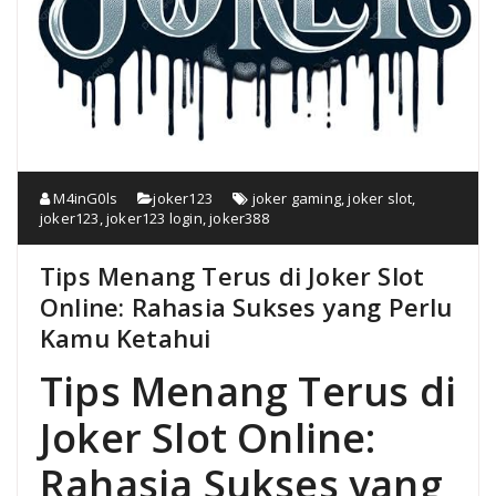
M4inG0ls
joker123
joker gaming
,
joker slot
,
joker123
,
joker123 login
,
joker388
Tips Menang Terus di Joker Slot
Online: Rahasia Sukses yang Perlu
Kamu Ketahui
Tips Menang Terus di
Joker Slot Online:
Rahasia Sukses yang