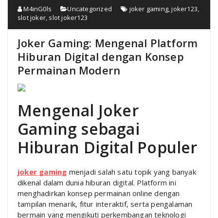
M4inG0ls
Uncategorized
joker gaming
,
joker123
,
slot joker
,
slot joker123
Joker Gaming: Mengenal Platform
Hiburan Digital dengan Konsep
Permainan Modern
Mengenal Joker
Gaming sebagai
Hiburan Digital Populer
joker gaming
menjadi salah satu topik yang banyak
dikenal dalam dunia hiburan digital. Platform ini
menghadirkan konsep permainan online dengan
tampilan menarik, fitur interaktif, serta pengalaman
bermain yang mengikuti perkembangan teknologi