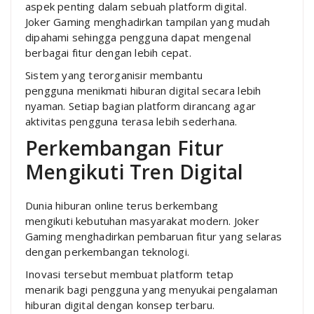
aspek penting dalam sebuah platform digital.
Joker Gaming menghadirkan tampilan yang mudah
dipahami sehingga pengguna dapat mengenal
berbagai fitur dengan lebih cepat.
Sistem yang terorganisir membantu
pengguna menikmati hiburan digital secara lebih
nyaman. Setiap bagian platform dirancang agar
aktivitas pengguna terasa lebih sederhana.
Perkembangan Fitur
Mengikuti Tren Digital
Dunia hiburan online terus berkembang
mengikuti kebutuhan masyarakat modern. Joker
Gaming menghadirkan pembaruan fitur yang selaras
dengan perkembangan teknologi.
Inovasi tersebut membuat platform tetap
menarik bagi pengguna yang menyukai pengalaman
hiburan digital dengan konsep terbaru.