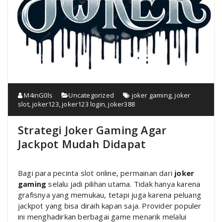
M4inG0ls
Uncategorized
joker gaming
,
joker
slot
,
joker123
,
joker123 login
,
joker388
Strategi Joker Gaming Agar
Jackpot Mudah Didapat
Bagi para pecinta slot online, permainan dari
joker
gaming
selalu jadi pilihan utama. Tidak hanya karena
grafisnya yang memukau, tetapi juga karena peluang
jackpot yang bisa diraih kapan saja. Provider populer
ini menghadirkan berbagai game menarik melalui