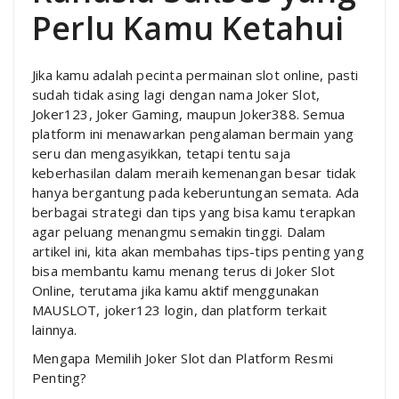
Perlu Kamu Ketahui
Jika kamu adalah pecinta permainan slot online, pasti
sudah tidak asing lagi dengan nama Joker Slot,
Joker123, Joker Gaming, maupun Joker388. Semua
platform ini menawarkan pengalaman bermain yang
seru dan mengasyikkan, tetapi tentu saja
keberhasilan dalam meraih kemenangan besar tidak
hanya bergantung pada keberuntungan semata. Ada
berbagai strategi dan tips yang bisa kamu terapkan
agar peluang menangmu semakin tinggi. Dalam
artikel ini, kita akan membahas tips-tips penting yang
bisa membantu kamu menang terus di Joker Slot
Online, terutama jika kamu aktif menggunakan
MAUSLOT, joker123 login, dan platform terkait
lainnya.
Mengapa Memilih Joker Slot dan Platform Resmi
Penting?