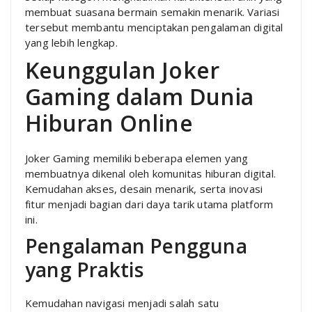
membuat suasana bermain semakin menarik. Variasi
tersebut membantu menciptakan pengalaman digital
yang lebih lengkap.
Keunggulan Joker
Gaming dalam Dunia
Hiburan Online
Joker Gaming memiliki beberapa elemen yang
membuatnya dikenal oleh komunitas hiburan digital.
Kemudahan akses, desain menarik, serta inovasi
fitur menjadi bagian dari daya tarik utama platform
ini.
Pengalaman Pengguna
yang Praktis
Kemudahan navigasi menjadi salah satu