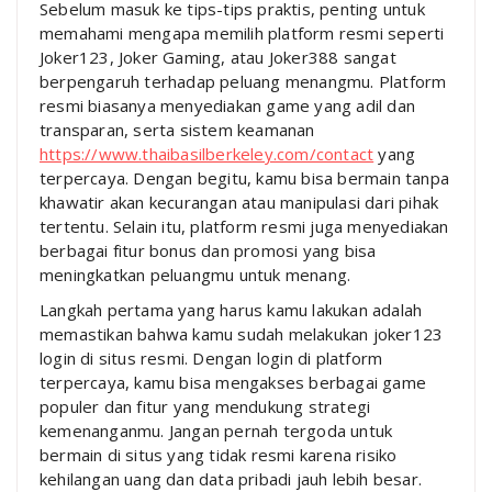
Sebelum masuk ke tips-tips praktis, penting untuk
memahami mengapa memilih platform resmi seperti
Joker123, Joker Gaming, atau Joker388 sangat
berpengaruh terhadap peluang menangmu. Platform
resmi biasanya menyediakan game yang adil dan
transparan, serta sistem keamanan
https://www.thaibasilberkeley.com/contact
yang
terpercaya. Dengan begitu, kamu bisa bermain tanpa
khawatir akan kecurangan atau manipulasi dari pihak
tertentu. Selain itu, platform resmi juga menyediakan
berbagai fitur bonus dan promosi yang bisa
meningkatkan peluangmu untuk menang.
Langkah pertama yang harus kamu lakukan adalah
memastikan bahwa kamu sudah melakukan joker123
login di situs resmi. Dengan login di platform
terpercaya, kamu bisa mengakses berbagai game
populer dan fitur yang mendukung strategi
kemenanganmu. Jangan pernah tergoda untuk
bermain di situs yang tidak resmi karena risiko
kehilangan uang dan data pribadi jauh lebih besar.