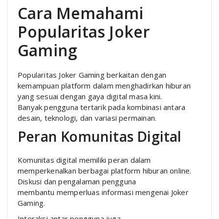
Cara Memahami
Popularitas Joker
Gaming
Popularitas Joker Gaming berkaitan dengan
kemampuan platform dalam menghadirkan hiburan
yang sesuai dengan gaya digital masa kini.
Banyak pengguna tertarik pada kombinasi antara
desain, teknologi, dan variasi permainan.
Peran Komunitas Digital
Komunitas digital memiliki peran dalam
memperkenalkan berbagai platform hiburan online.
Diskusi dan pengalaman pengguna
membantu memperluas informasi mengenai Joker
Gaming.
Interaksi antar pengguna juga