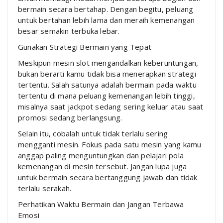
bermain secara bertahap. Dengan begitu, peluang
untuk bertahan lebih lama dan meraih kemenangan
besar semakin terbuka lebar.
Gunakan Strategi Bermain yang Tepat
Meskipun mesin slot mengandalkan keberuntungan,
bukan berarti kamu tidak bisa menerapkan strategi
tertentu. Salah satunya adalah bermain pada waktu
tertentu di mana peluang kemenangan lebih tinggi,
misalnya saat jackpot sedang sering keluar atau saat
promosi sedang berlangsung.
Selain itu, cobalah untuk tidak terlalu sering
mengganti mesin. Fokus pada satu mesin yang kamu
anggap paling menguntungkan dan pelajari pola
kemenangan di mesin tersebut. Jangan lupa juga
untuk bermain secara bertanggung jawab dan tidak
terlalu serakah.
Perhatikan Waktu Bermain dan Jangan Terbawa
Emosi