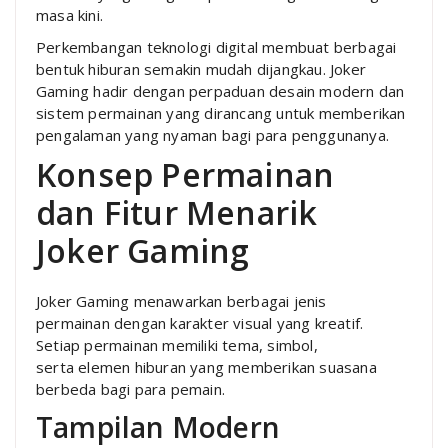
masa kini.
Perkembangan teknologi digital membuat berbagai
bentuk hiburan semakin mudah dijangkau. Joker
Gaming hadir dengan perpaduan desain modern dan
sistem permainan yang dirancang untuk memberikan
pengalaman yang nyaman bagi para penggunanya.
Konsep Permainan
dan Fitur Menarik
Joker Gaming
Joker Gaming menawarkan berbagai jenis
permainan dengan karakter visual yang kreatif.
Setiap permainan memiliki tema, simbol,
serta elemen hiburan yang memberikan suasana
berbeda bagi para pemain.
Tampilan Modern