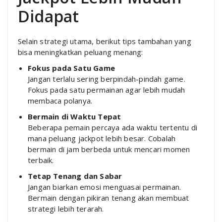
Didapat
Selain strategi utama, berikut tips tambahan yang
bisa meningkatkan peluang menang:
Fokus pada Satu Game
Jangan terlalu sering berpindah-pindah game.
Fokus pada satu permainan agar lebih mudah
membaca polanya.
Bermain di Waktu Tepat
Beberapa pemain percaya ada waktu tertentu di
mana peluang jackpot lebih besar. Cobalah
bermain di jam berbeda untuk mencari momen
terbaik.
Tetap Tenang dan Sabar
Jangan biarkan emosi menguasai permainan.
Bermain dengan pikiran tenang akan membuat
strategi lebih terarah.