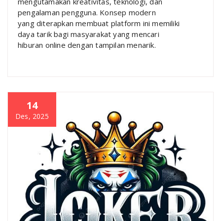
mengutamakan kreativitas, teknologi, dan
pengalaman pengguna. Konsep modern
yang diterapkan membuat platform ini memiliki
daya tarik bagi masyarakat yang mencari
hiburan online dengan tampilan menarik.
14
Des, 2025