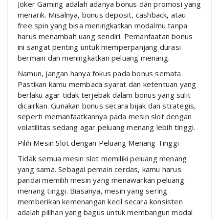
Joker Gaming adalah adanya bonus dan promosi yang
menarik. Misalnya, bonus deposit, cashback, atau
free spin yang bisa meningkatkan modalmu tanpa
harus menambah uang sendiri. Pemanfaatan bonus
ini sangat penting untuk memperpanjang durasi
bermain dan meningkatkan peluang menang.
Namun, jangan hanya fokus pada bonus semata.
Pastikan kamu membaca syarat dan ketentuan yang
berlaku agar tidak terjebak dalam bonus yang sulit
dicairkan. Gunakan bonus secara bijak dan strategis,
seperti memanfaatkannya pada mesin slot dengan
volatilitas sedang agar peluang menang lebih tinggi.
Pilih Mesin Slot dengan Peluang Menang Tinggi
Tidak semua mesin slot memiliki peluang menang
yang sama. Sebagai pemain cerdas, kamu harus
pandai memilih mesin yang menawarkan peluang
menang tinggi. Biasanya, mesin yang sering
memberikan kemenangan kecil secara konsisten
adalah pilihan yang bagus untuk membangun modal