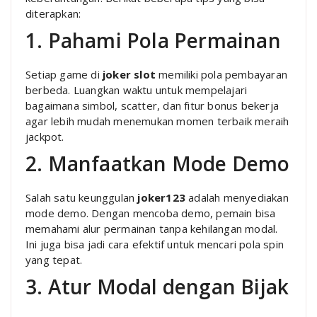
diterapkan:
1. Pahami Pola Permainan
Setiap game di
joker slot
memiliki pola pembayaran
berbeda. Luangkan waktu untuk mempelajari
bagaimana simbol, scatter, dan fitur bonus bekerja
agar lebih mudah menemukan momen terbaik meraih
jackpot.
2. Manfaatkan Mode Demo
Salah satu keunggulan
joker123
adalah menyediakan
mode demo. Dengan mencoba demo, pemain bisa
memahami alur permainan tanpa kehilangan modal.
Ini juga bisa jadi cara efektif untuk mencari pola spin
yang tepat.
3. Atur Modal dengan Bijak