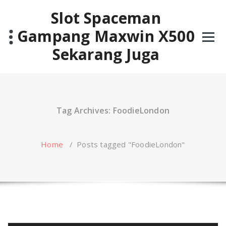
Skip
Slot Spaceman
to
content
Gampang Maxwin X500
Sekarang Juga
Tag Archives: FoodieLondon
Home
/
Posts tagged "FoodieLondon"