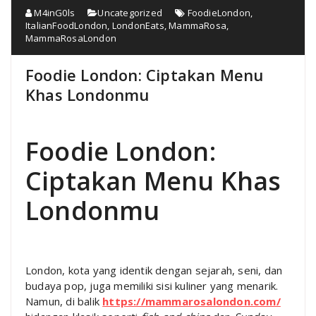
M4inG0ls
Uncategorized
FoodieLondon
,
ItalianFoodLondon
,
LondonEats
,
MammaRosa
,
MammaRosaLondon
Foodie London: Ciptakan Menu
Khas Londonmu
Foodie London:
Ciptakan Menu Khas
Londonmu
London, kota yang identik dengan sejarah, seni, dan
budaya pop, juga memiliki sisi kuliner yang menarik.
Namun, di balik
https://mammarosalondon.com/