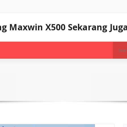
g Maxwin X500 Sekarang Jug
Search
for: