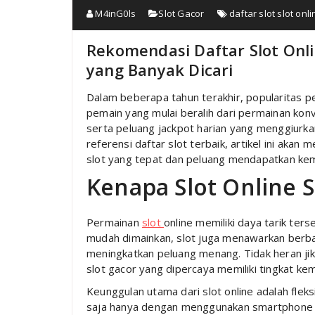
M4inG0ls
Slot Gacor
daftar slot slot onl
Rekomendasi Daftar Slot Onl
yang Banyak Dicari
Dalam beberapa tahun terakhir, popularitas p
pemain yang mulai beralih dari permainan kon
serta peluang jackpot harian yang menggiurka
referensi daftar slot terbaik, artikel ini a
slot yang tepat dan peluang mendapatkan ke
Kenapa Slot Online 
Permainan
slot
online memiliki daya tarik ters
mudah dimainkan, slot juga menawarkan berba
meningkatkan peluang menang. Tidak heran ji
slot gacor yang dipercaya memiliki tingkat kem
Keunggulan utama dari slot online adalah fleks
saja hanya dengan menggunakan smartphone at