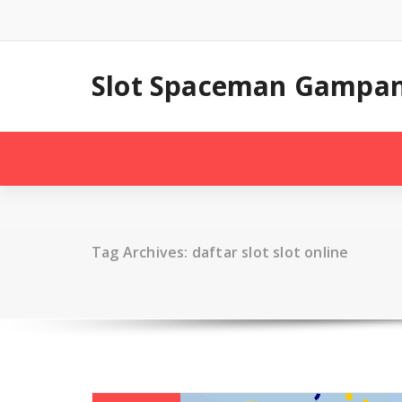
Skip
to
content
Slot Spaceman Gampan
Tag Archives: daftar slot slot online