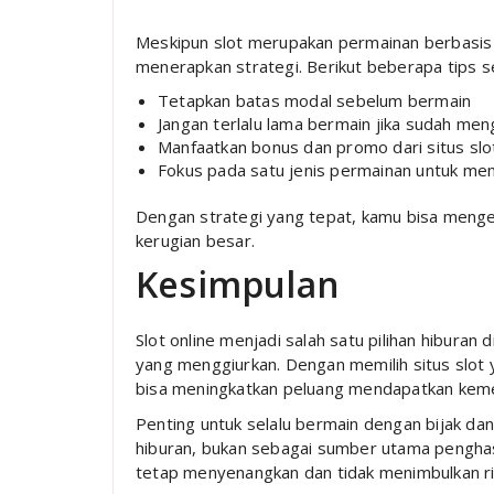
Meskipun slot merupakan permainan berbasis 
menerapkan strategi. Berikut beberapa tips 
Tetapkan batas modal sebelum bermain
Jangan terlalu lama bermain jika sudah men
Manfaatkan bonus dan promo dari situs slo
Fokus pada satu jenis permainan untuk me
Dengan strategi yang tepat, kamu bisa menge
kerugian besar.
Kesimpulan
Slot online menjadi salah satu pilihan hiburan
yang menggiurkan. Dengan memilih situs slot
bisa meningkatkan peluang mendapatkan kem
Penting untuk selalu bermain dengan bijak dan 
hiburan, bukan sebagai sumber utama penghas
tetap menyenangkan dan tidak menimbulkan ri