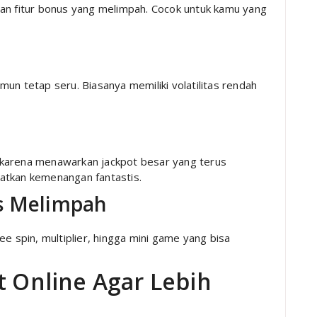
k dan fitur bonus yang melimpah. Cocok untuk kamu yang
un tetap seru. Biasanya memiliki volatilitas rendah
ru karena menawarkan jackpot besar yang terus
atkan kemenangan fantastis.
us Melimpah
ee spin, multiplier, hingga mini game yang bisa
t Online Agar Lebih