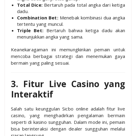
Total Dice:
Bertaruh pada total angka dari ketiga
dadu.
Combination Bet:
Menebak kombinasi dua angka
tertentu yang muncul.
Triple Bet:
Bertaruh bahwa ketiga dadu akan
menunjukkan angka yang sama.
Keanekaragaman ini memungkinkan pemain untuk
mencoba berbagai strategi dan menemukan gaya
bermain yang paling sesuai.
3. Fitur Live Casino yang
Interaktif
Salah satu keunggulan Sicbo online adalah fitur live
casino, yang menghadirkan pengalaman bermain
seperti di kasino sungguhan. Dalam mode ini, pemain
bisa berinteraksi dengan dealer sungguhan melalui
siaran langsung.