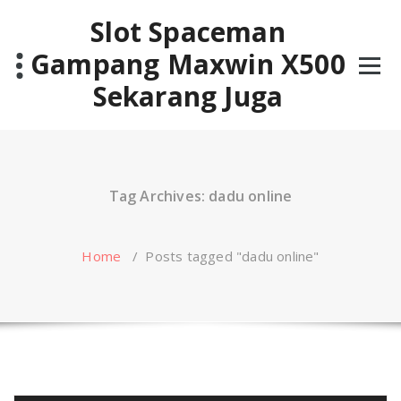
Skip
Slot Spaceman
to
content
Gampang Maxwin X500
Sekarang Juga
Tag Archives: dadu online
Home
/
Posts tagged "dadu online"