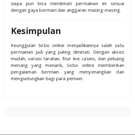
siapa pun bisa menikmati permainan ini sesuai
dengan gaya bermain dan anggaran masing-masing.
Kesimpulan
Keunggulan Sicbo online menjadikannya salah satu
permainan judi yang paling diminati. Dengan akses
mudah, variasi taruhan, fitur live casino, dan peluang
menang yang menarik, Sicbo online memberikan
pengalaman bermain yang menyenangkan dan
menguntungkan bagi para pemain.