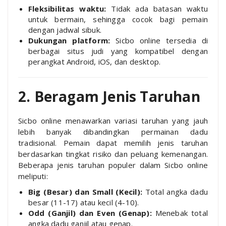
Fleksibilitas waktu:
Tidak ada batasan waktu
untuk bermain, sehingga cocok bagi pemain
dengan jadwal sibuk.
Dukungan platform:
Sicbo online tersedia di
berbagai situs judi yang kompatibel dengan
perangkat Android, iOS, dan desktop.
2. Beragam Jenis Taruhan
Sicbo online menawarkan variasi taruhan yang jauh
lebih banyak dibandingkan permainan dadu
tradisional. Pemain dapat memilih jenis taruhan
berdasarkan tingkat risiko dan peluang kemenangan.
Beberapa jenis taruhan populer dalam Sicbo online
meliputi:
Big (Besar) dan Small (Kecil):
Total angka dadu
besar (11-17) atau kecil (4-10).
Odd (Ganjil) dan Even (Genap):
Menebak total
angka dadu ganjil atau genap.