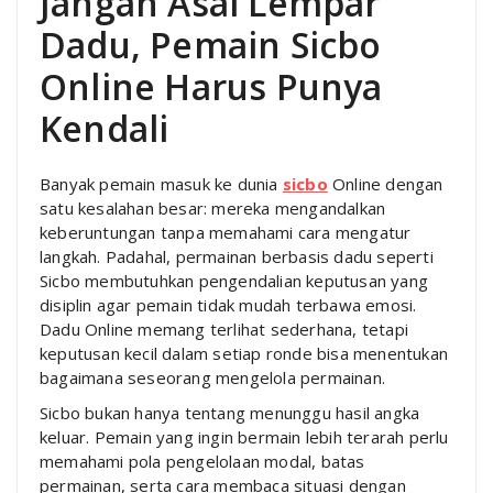
Jangan Asal Lempar
Dadu, Pemain Sicbo
Online Harus Punya
Kendali
Banyak pemain masuk ke dunia
sicbo
Online dengan
satu kesalahan besar: mereka mengandalkan
keberuntungan tanpa memahami cara mengatur
langkah. Padahal, permainan berbasis dadu seperti
Sicbo membutuhkan pengendalian keputusan yang
disiplin agar pemain tidak mudah terbawa emosi.
Dadu Online memang terlihat sederhana, tetapi
keputusan kecil dalam setiap ronde bisa menentukan
bagaimana seseorang mengelola permainan.
Sicbo bukan hanya tentang menunggu hasil angka
keluar. Pemain yang ingin bermain lebih terarah perlu
memahami pola pengelolaan modal, batas
permainan, serta cara membaca situasi dengan