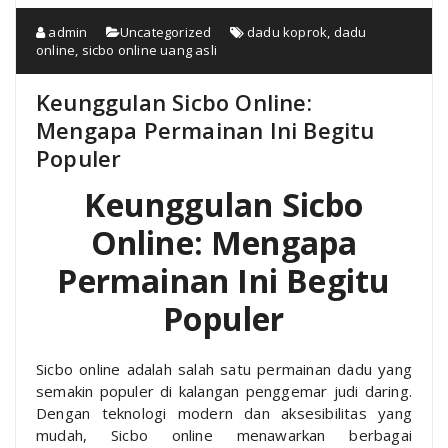
admin
Uncategorized
dadu koprok
,
dadu
online
,
sicbo online uang asli
Keunggulan Sicbo Online:
Mengapa Permainan Ini Begitu
Populer
Keunggulan Sicbo
Online: Mengapa
Permainan Ini Begitu
Populer
Sicbo online adalah salah satu permainan dadu yang
semakin populer di kalangan penggemar judi daring.
Dengan teknologi modern dan aksesibilitas yang
mudah, Sicbo online menawarkan berbagai