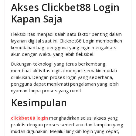
Akses Clickbet88 Login
Kapan Saja
Fleksibilitas menjadi salah satu faktor penting dalam
layanan digital saat ini. Clickbet88 Login memberikan
kemudahan bagi pengguna yang ingin mengakses
akun dengan waktu yang lebih fleksibel.
Dukungan teknologi yang terus berkembang
membuat aktivitas digital menjadi semakin mudah
dilakukan. Dengan proses login yang sederhana,
pengguna dapat menikmati pengalaman yang lebih
nyaman tanpa proses yang rumit.
Kesimpulan
clickbet88 login
menghadirkan solusi akses yang
praktis dengan proses sederhana dan tampilan yang
mudah digunakan. Melalui langkah login yang cepat,