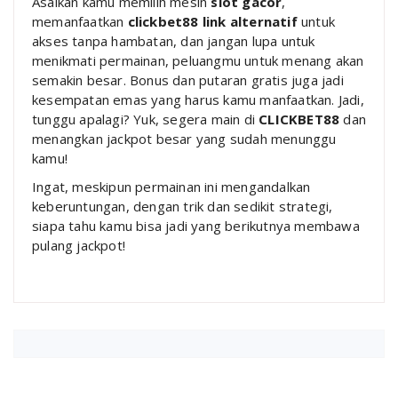
Asalkan kamu memilih mesin
slot gacor
,
memanfaatkan
clickbet88 link alternatif
untuk
akses tanpa hambatan, dan jangan lupa untuk
menikmati permainan, peluangmu untuk menang akan
semakin besar. Bonus dan putaran gratis juga jadi
kesempatan emas yang harus kamu manfaatkan. Jadi,
tunggu apalagi? Yuk, segera main di
CLICKBET88
dan
menangkan jackpot besar yang sudah menunggu
kamu!
Ingat, meskipun permainan ini mengandalkan
keberuntungan, dengan trik dan sedikit strategi,
siapa tahu kamu bisa jadi yang berikutnya membawa
pulang jackpot!