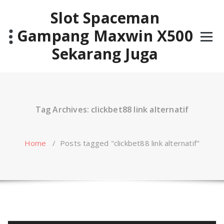
Skip
Slot Spaceman
to
content
Gampang Maxwin X500
Sekarang Juga
Tag Archives: clickbet88 link alternatif
Home
/
Posts tagged "clickbet88 link alternatif"