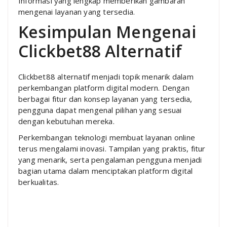
Informasi yang lengkap memberikan gambaran
mengenai layanan yang tersedia.
Kesimpulan Mengenai
Clickbet88 Alternatif
Clickbet88 alternatif menjadi topik menarik dalam
perkembangan platform digital modern. Dengan
berbagai fitur dan konsep layanan yang tersedia,
pengguna dapat mengenal pilihan yang sesuai
dengan kebutuhan mereka.
Perkembangan teknologi membuat layanan online
terus mengalami inovasi. Tampilan yang praktis, fitur
yang menarik, serta pengalaman pengguna menjadi
bagian utama dalam menciptakan platform digital
berkualitas.