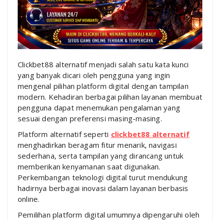
Clickbet88 alternatif menjadi salah satu kata kunci
yang banyak dicari oleh pengguna yang ingin
mengenal pilihan platform digital dengan tampilan
modern. Kehadiran berbagai pilihan layanan membuat
pengguna dapat menemukan pengalaman yang
sesuai dengan preferensi masing-masing.
Platform alternatif seperti
clickbet88 alternatif
menghadirkan beragam fitur menarik, navigasi
sederhana, serta tampilan yang dirancang untuk
memberikan kenyamanan saat digunakan.
Perkembangan teknologi digital turut mendukung
hadirnya berbagai inovasi dalam layanan berbasis
online.
Pemilihan platform digital umumnya dipengaruhi oleh