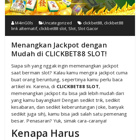
M4inG0ls
Uncategorized
clickbet88
,
clickbet88
link alternatif
,
clickbet88 slot
,
Slot
,
Slot Gacor
Menangkan Jackpot dengan
Mudah di CLICKBET88 SLOT!
Siapa sih yang nggak ingin memenangkan jackpot
saat bermain slot? Kalau kamu mengira jackpot cuma
buat orang beruntung, sepertinya kamu perlu baca
artikel ini. Karena, di
CLICKBET88 SLOT
,
memenangkan jackpot itu bisa jadi lebih mudah dari
yang kamu bayangkan! Dengan sedikit trik, sedikit
kesabaran, dan sedikit keberuntungan (oke, banyak
sedikit juga sih), kamu bisa jadi salah satu pemenang
besar. Penasaran? Yuk, simak cara-caranya!
Kenapa Harus