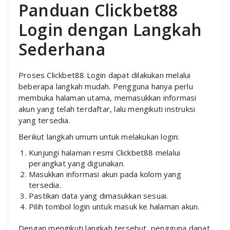
Panduan Clickbet88
Login dengan Langkah
Sederhana
Proses Clickbet88 Login dapat dilakukan melalui
beberapa langkah mudah. Pengguna hanya perlu
membuka halaman utama, memasukkan informasi
akun yang telah terdaftar, lalu mengikuti instruksi
yang tersedia.
Berikut langkah umum untuk melakukan login:
Kunjungi halaman resmi Clickbet88 melalui
perangkat yang digunakan.
Masukkan informasi akun pada kolom yang
tersedia.
Pastikan data yang dimasukkan sesuai.
Pilih tombol login untuk masuk ke halaman akun.
Dengan mengikuti langkah tersebut, pengguna dapat