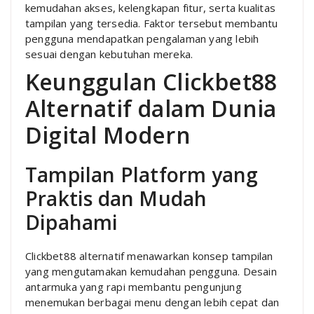
kemudahan akses, kelengkapan fitur, serta kualitas
tampilan yang tersedia. Faktor tersebut membantu
pengguna mendapatkan pengalaman yang lebih
sesuai dengan kebutuhan mereka.
Keunggulan Clickbet88
Alternatif dalam Dunia
Digital Modern
Tampilan Platform yang
Praktis dan Mudah
Dipahami
Clickbet88 alternatif menawarkan konsep tampilan
yang mengutamakan kemudahan pengguna. Desain
antarmuka yang rapi membantu pengunjung
menemukan berbagai menu dengan lebih cepat dan