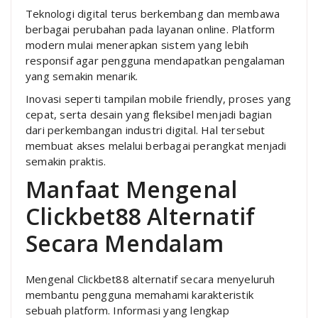
Teknologi digital terus berkembang dan membawa
berbagai perubahan pada layanan online. Platform
modern mulai menerapkan sistem yang lebih
responsif agar pengguna mendapatkan pengalaman
yang semakin menarik.
Inovasi seperti tampilan mobile friendly, proses yang
cepat, serta desain yang fleksibel menjadi bagian
dari perkembangan industri digital. Hal tersebut
membuat akses melalui berbagai perangkat menjadi
semakin praktis.
Manfaat Mengenal
Clickbet88 Alternatif
Secara Mendalam
Mengenal Clickbet88 alternatif secara menyeluruh
membantu pengguna memahami karakteristik
sebuah platform. Informasi yang lengkap