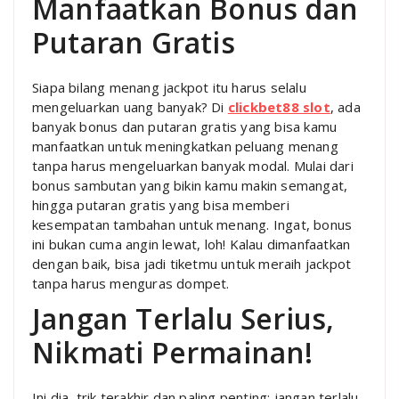
Manfaatkan Bonus dan
Putaran Gratis
Siapa bilang menang jackpot itu harus selalu
mengeluarkan uang banyak? Di
clickbet88 slot
, ada
banyak bonus dan putaran gratis yang bisa kamu
manfaatkan untuk meningkatkan peluang menang
tanpa harus mengeluarkan banyak modal. Mulai dari
bonus sambutan yang bikin kamu makin semangat,
hingga putaran gratis yang bisa memberi
kesempatan tambahan untuk menang. Ingat, bonus
ini bukan cuma angin lewat, loh! Kalau dimanfaatkan
dengan baik, bisa jadi tiketmu untuk meraih jackpot
tanpa harus menguras dompet.
Jangan Terlalu Serius,
Nikmati Permainan!
Ini dia, trik terakhir dan paling penting: jangan terlalu