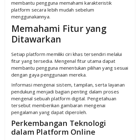
membantu pengguna memahami karakteristik
platform secara lebih mudah sebelum
menggunakannya.
Memahami Fitur yang
Ditawarkan
Setiap platform memiliki ciri khas tersendiri melalui
fitur yang tersedia. Mengenal fitur utama dapat
membantu pengguna menentukan pilihan yang sesuai
dengan gaya penggunaan mereka.
Informasi mengenai sistem, tampilan, serta layanan
pendukung menjadi bagian penting dalam proses
mengenal sebuah platform digital. Pengetahuan
tersebut memberikan gambaran mengenai
pengalaman yang dapat diperoleh.
Perkembangan Teknologi
dalam Platform Online