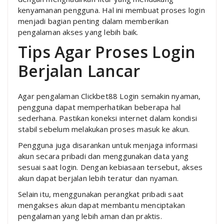
kenyamanan pengguna. Hal ini membuat proses login
menjadi bagian penting dalam memberikan
pengalaman akses yang lebih baik.
Tips Agar Proses Login
Berjalan Lancar
Agar pengalaman Clickbet88 Login semakin nyaman,
pengguna dapat memperhatikan beberapa hal
sederhana. Pastikan koneksi internet dalam kondisi
stabil sebelum melakukan proses masuk ke akun.
Pengguna juga disarankan untuk menjaga informasi
akun secara pribadi dan menggunakan data yang
sesuai saat login. Dengan kebiasaan tersebut, akses
akun dapat berjalan lebih teratur dan nyaman.
Selain itu, menggunakan perangkat pribadi saat
mengakses akun dapat membantu menciptakan
pengalaman yang lebih aman dan praktis.