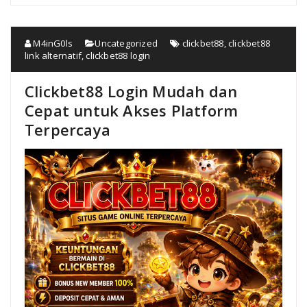
M4inG0ls
Uncategorized
clickbet88
,
clickbet88
link alternatif
,
clickbet88 login
Clickbet88 Login Mudah dan
Cepat untuk Akses Platform
Terpercaya