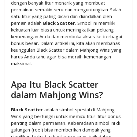
dengan banyak fitur menarik yang membuat
permainan semakin seru dan menguntungkan. Salah
satu fitur yang paling dicari dan diandalkan oleh
pemain adalah
Black Scatter
. Simbol ini memiliki
kekuatan luar biasa untuk meningkatkan peluang
kemenangan Anda dan membuka akses ke berbagai
bonus besar. Dalam artikel ini, kita akan membahas
keunggulan Black Scatter dalam Mahjong Wins yang
harus Anda tahu agar bisa meraih kemenangan
maksimal.
Apa Itu Black Scatter
dalam Mahjong Wins?
Black Scatter
adalah simbol spesial di Mahjong
Wins yang berfungsi untuk memicu fitur-fitur bonus
penting dalam permainan. Keberadaan simbol ini di
gulungan (reel) bisa memberikan dampak yang
signifikan terhadap hasil permainan, baik dalam