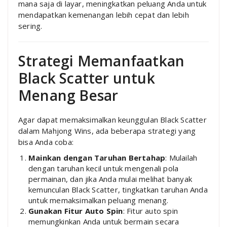
mana saja di layar, meningkatkan peluang Anda untuk
mendapatkan kemenangan lebih cepat dan lebih
sering.
Strategi Memanfaatkan
Black Scatter untuk
Menang Besar
Agar dapat memaksimalkan keunggulan Black Scatter
dalam Mahjong Wins, ada beberapa strategi yang
bisa Anda coba:
Mainkan dengan Taruhan Bertahap
: Mulailah
dengan taruhan kecil untuk mengenali pola
permainan, dan jika Anda mulai melihat banyak
kemunculan Black Scatter, tingkatkan taruhan Anda
untuk memaksimalkan peluang menang.
Gunakan Fitur Auto Spin
: Fitur auto spin
memungkinkan Anda untuk bermain secara