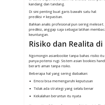
kandang dan tandang.
Di sini penting buat garis bawahi satu hal:
prediksi ≠ kepastian.
Bahkan analis profesional pun sering meleset.
prediksi, anggap saja sebagai latihan membaca
keuntungan.
Risiko dan Realita di 
Ngomongin asianbookie tanpa bahas risiko itu 
punya potensi rugi. Sistem asian bookies han
berarti aman tanpa risiko.
Beberapa hal yang sering diabaikan:
Emosi bisa memengaruhi keputusan
Tidak ada strategi yang selalu benar
Kekalahan beruntun itu nyata