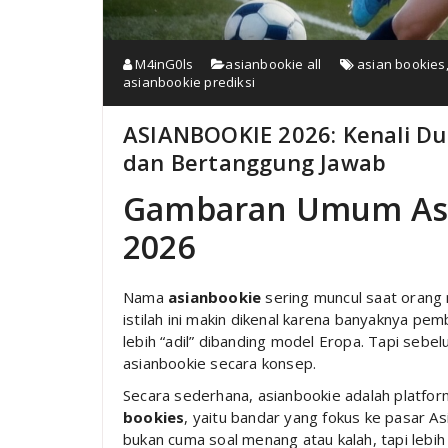
M4inG0ls
asianbookie all
asian bookies
asianbookie prediksi
ASIANBOOKIE 2026: Kenali Du
dan Bertanggung Jawab
Gambaran Umum Asi
2026
Nama
asianbookie
sering muncul saat orang n
istilah ini makin dikenal karena banyaknya pe
lebih “adil” dibanding model Eropa. Tapi sebe
asianbookie secara konsep.
Secara sederhana, asianbookie adalah platfor
bookies
, yaitu bandar yang fokus ke pasar A
bukan cuma soal menang atau kalah, tapi lebi