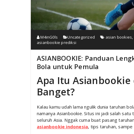
M4inG0ls
Uncategorized
asian bookies
,
asianbookie prediksi
ASIANBOOKIE: Panduan Lengka
Bola untuk Pemula
Apa Itu Asianbookie
Banget?
Kalau kamu udah lama ngulik dunia taruhan bol
namanya Asianbookie. Situs ini jadi salah satu
seluruh Asia. Nggak cuma buat pasang taruhan, 
asianbookie indonesia
, tips taruhan, samp