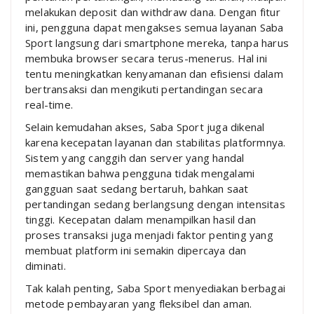
melakukan deposit dan withdraw dana. Dengan fitur
ini, pengguna dapat mengakses semua layanan Saba
Sport langsung dari smartphone mereka, tanpa harus
membuka browser secara terus-menerus. Hal ini
tentu meningkatkan kenyamanan dan efisiensi dalam
bertransaksi dan mengikuti pertandingan secara
real-time.
Selain kemudahan akses, Saba Sport juga dikenal
karena kecepatan layanan dan stabilitas platformnya.
Sistem yang canggih dan server yang handal
memastikan bahwa pengguna tidak mengalami
gangguan saat sedang bertaruh, bahkan saat
pertandingan sedang berlangsung dengan intensitas
tinggi. Kecepatan dalam menampilkan hasil dan
proses transaksi juga menjadi faktor penting yang
membuat platform ini semakin dipercaya dan
diminati.
Tak kalah penting, Saba Sport menyediakan berbagai
metode pembayaran yang fleksibel dan aman.