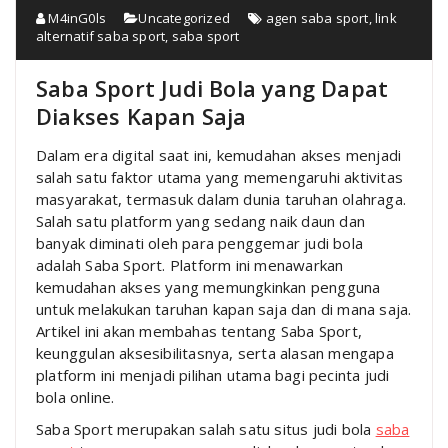
M4inG0ls
Uncategorized
agen saba sport
,
link
alternatif saba sport
,
saba sport
Saba Sport Judi Bola yang Dapat
Diakses Kapan Saja
Dalam era digital saat ini, kemudahan akses menjadi
salah satu faktor utama yang memengaruhi aktivitas
masyarakat, termasuk dalam dunia taruhan olahraga.
Salah satu platform yang sedang naik daun dan
banyak diminati oleh para penggemar judi bola
adalah Saba Sport. Platform ini menawarkan
kemudahan akses yang memungkinkan pengguna
untuk melakukan taruhan kapan saja dan di mana saja.
Artikel ini akan membahas tentang Saba Sport,
keunggulan aksesibilitasnya, serta alasan mengapa
platform ini menjadi pilihan utama bagi pecinta judi
bola online.
Saba Sport merupakan salah satu situs judi bola
saba