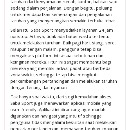
taruhan dari kenyamanan rumah, kantor, bahkan saat
sedang dalam perjalanan. Dengan begitu, peluang
untuk mendapatkan kemenangan dan pengalaman
taruhan yang menyenangkan semakin terbuka lebar.
Selain itu, Saba Sport menyediakan layanan 24 jam
nonstop. Artinya, tidak ada batas waktu tertentu
untuk melakukan taruhan. Baik pagi hari, siang, sore,
maupun tengah malam, pengguna tetap bisa
mengakses platform ini sesuai kebutuhan dan
keinginan mereka. Fitur ini sangat membantu bagi
mereka yang memiliki jadwal padat atau berbeda
zona waktu, sehingga tetap bisa mengikuti
perkembangan pertandingan dan melakukan taruhan
dengan tenang dan nyaman.
Tak hanya soal waktu, dari segi kemudahan akses,
Saba Sport juga menawarkan aplikasi mobile yang
user-friendly. Aplikasi ini dirancang agar mudah
digunakan dan navigasi yang intuitif sehingga
pengguna tidak mengalami kesulitan saat melakukan
pencarian pertandingan, memasang taruhan, maupun