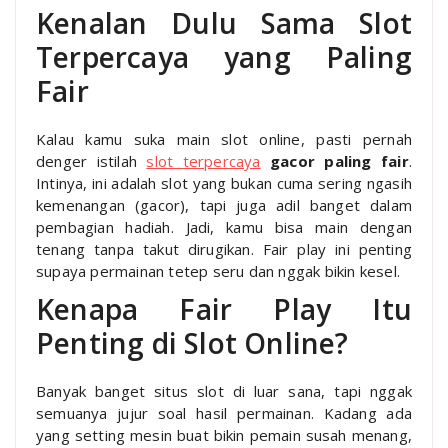
Kenalan Dulu Sama Slot
Terpercaya yang Paling
Fair
Kalau kamu suka main slot online, pasti pernah
denger istilah
slot terpercaya
gacor paling fair
.
Intinya, ini adalah slot yang bukan cuma sering ngasih
kemenangan (gacor), tapi juga adil banget dalam
pembagian hadiah. Jadi, kamu bisa main dengan
tenang tanpa takut dirugikan. Fair play ini penting
supaya permainan tetep seru dan nggak bikin kesel.
Kenapa Fair Play Itu
Penting di Slot Online?
Banyak banget situs slot di luar sana, tapi nggak
semuanya jujur soal hasil permainan. Kadang ada
yang setting mesin buat bikin pemain susah menang,