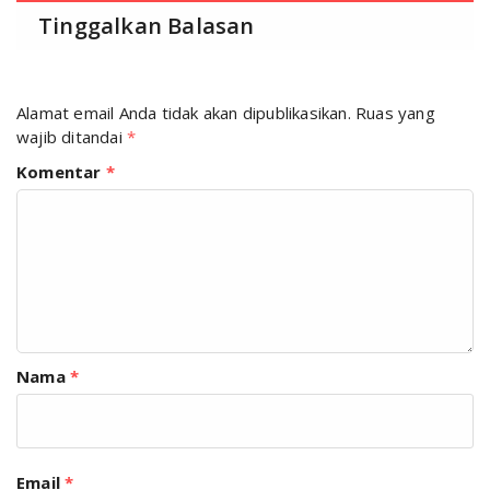
Tinggalkan Balasan
Alamat email Anda tidak akan dipublikasikan.
Ruas yang
wajib ditandai
*
Komentar
*
Nama
*
Email
*