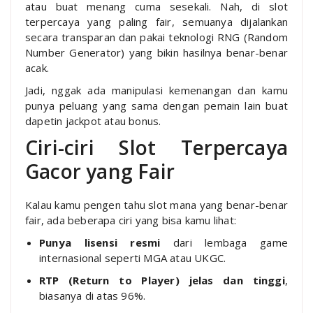
atau buat menang cuma sesekali. Nah, di slot
terpercaya yang paling fair, semuanya dijalankan
secara transparan dan pakai teknologi RNG (Random
Number Generator) yang bikin hasilnya benar-benar
acak.
Jadi, nggak ada manipulasi kemenangan dan kamu
punya peluang yang sama dengan pemain lain buat
dapetin jackpot atau bonus.
Ciri-ciri Slot Terpercaya
Gacor yang Fair
Kalau kamu pengen tahu slot mana yang benar-benar
fair, ada beberapa ciri yang bisa kamu lihat:
Punya lisensi resmi
dari lembaga game
internasional seperti MGA atau UKGC.
RTP (Return to Player) jelas dan tinggi
,
biasanya di atas 96%.