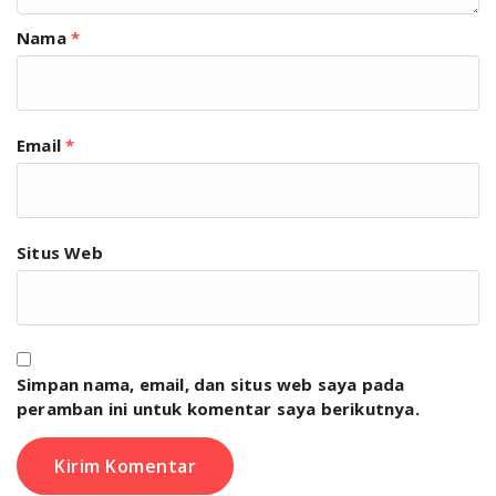
Nama
*
Email
*
Situs Web
Simpan nama, email, dan situs web saya pada
peramban ini untuk komentar saya berikutnya.