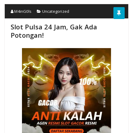
M4inG0ls
Uncategorized
Slot Pulsa 24 Jam, Gak Ada
Potongan!