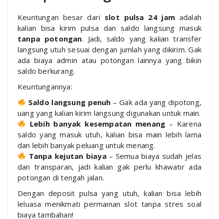
Keuntungan besar dari
slot pulsa 24 jam
adalah
kalian bisa kirim pulsa dan saldo langsung masuk
tanpa potongan
. Jadi, saldo yang kalian transfer
langsung utuh sesuai dengan jumlah yang dikirim. Gak
ada biaya admin atau potongan lainnya yang bikin
saldo berkurang.
Keuntungannya:
Saldo langsung penuh
– Gak ada yang dipotong,
uang yang kalian kirim langsung digunakan untuk main.
Lebih banyak kesempatan menang
– Karena
saldo yang masuk utuh, kalian bisa main lebih lama
dan lebih banyak peluang untuk menang.
Tanpa kejutan biaya
– Semua biaya sudah jelas
dan transparan, jadi kalian gak perlu khawatir ada
potongan di tengah jalan.
Dengan deposit pulsa yang utuh, kalian bisa lebih
leluasa menikmati permainan slot tanpa stres soal
biaya tambahan!