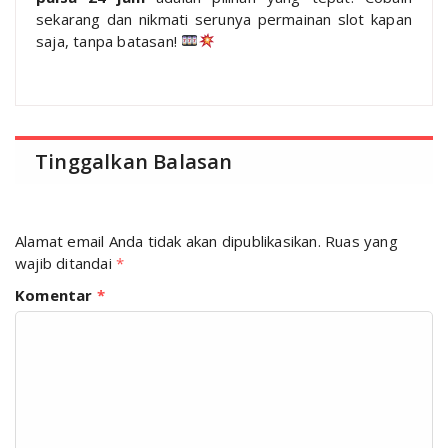
sekarang dan nikmati serunya permainan slot kapan
saja, tanpa batasan!
Tinggalkan Balasan
Alamat email Anda tidak akan dipublikasikan.
Ruas yang
wajib ditandai
*
Komentar
*