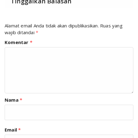
Tinggalkan Balasan
Alamat email Anda tidak akan dipublikasikan.
Ruas yang
wajib ditandai
*
Komentar
*
Nama
*
Email
*