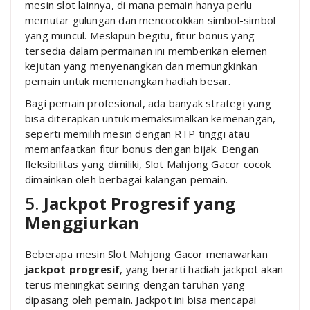
mesin slot lainnya, di mana pemain hanya perlu
memutar gulungan dan mencocokkan simbol-simbol
yang muncul. Meskipun begitu, fitur bonus yang
tersedia dalam permainan ini memberikan elemen
kejutan yang menyenangkan dan memungkinkan
pemain untuk memenangkan hadiah besar.
Bagi pemain profesional, ada banyak strategi yang
bisa diterapkan untuk memaksimalkan kemenangan,
seperti memilih mesin dengan RTP tinggi atau
memanfaatkan fitur bonus dengan bijak. Dengan
fleksibilitas yang dimiliki, Slot Mahjong Gacor cocok
dimainkan oleh berbagai kalangan pemain.
5.
Jackpot Progresif yang
Menggiurkan
Beberapa mesin Slot Mahjong Gacor menawarkan
jackpot progresif
, yang berarti hadiah jackpot akan
terus meningkat seiring dengan taruhan yang
dipasang oleh pemain. Jackpot ini bisa mencapai