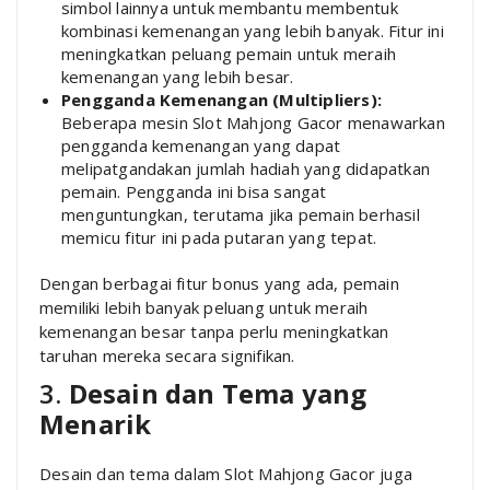
simbol lainnya untuk membantu membentuk
kombinasi kemenangan yang lebih banyak. Fitur ini
meningkatkan peluang pemain untuk meraih
kemenangan yang lebih besar.
Pengganda Kemenangan (Multipliers):
Beberapa mesin Slot Mahjong Gacor menawarkan
pengganda kemenangan yang dapat
melipatgandakan jumlah hadiah yang didapatkan
pemain. Pengganda ini bisa sangat
menguntungkan, terutama jika pemain berhasil
memicu fitur ini pada putaran yang tepat.
Dengan berbagai fitur bonus yang ada, pemain
memiliki lebih banyak peluang untuk meraih
kemenangan besar tanpa perlu meningkatkan
taruhan mereka secara signifikan.
3.
Desain dan Tema yang
Menarik
Desain dan tema dalam Slot Mahjong Gacor juga