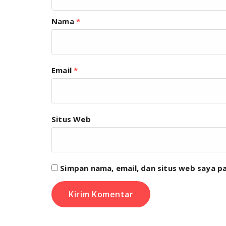
Nama
*
Email
*
Situs Web
Simpan nama, email, dan situs web saya p