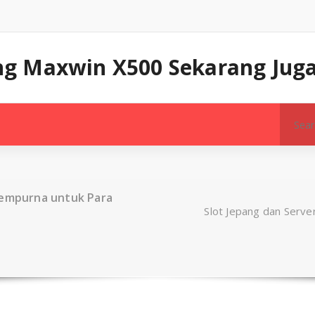
g Maxwin X500 Sekarang Jug
Search
for:
Sempurna untuk Para
Slot Jepang dan Serve