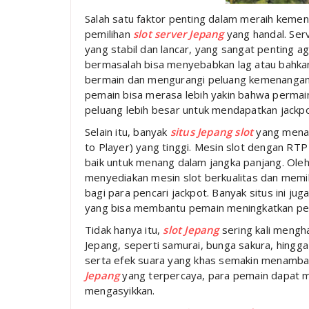
Salah satu faktor penting dalam meraih keme
pemilihan
slot server Jepang
yang handal. Ser
yang stabil dan lancar, yang sangat penting 
bermasalah bisa menyebabkan lag atau bahka
bermain dan mengurangi peluang kemenangan
pemain bisa merasa lebih yakin bahwa permaina
peluang lebih besar untuk mendapatkan jackpo
Selain itu, banyak
situs Jepang slot
yang menaw
to Player) yang tinggi. Mesin slot dengan RT
baik untuk menang dalam jangka panjang. Oleh
menyediakan mesin slot berkualitas dan memili
bagi para pencari jackpot. Banyak situs ini j
yang bisa membantu pemain meningkatkan pe
Tidak hanya itu,
slot Jepang
sering kali meng
Jepang, seperti samurai, bunga sakura, hingga
serta efek suara yang khas semakin menamba
Jepang
yang terpercaya, para pemain dapat 
mengasyikkan.