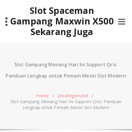
Skip
Slot Spaceman
to
content
Gampang Maxwin X500
Sekarang Juga
Slot Gampang Menang Hari Ini Support Qris:
Panduan Lengkap untuk Pemain Mesin Slot Modern
Home
/
Uncategorized
/
Slot Gampang Menang Hari Ini Support Qris: Panduan
Lengkap untuk Pemain Mesin Slot Modern