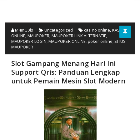
M4inG0ls
Uncategorized
casino online
,
KASINO
ONLINE
,
MAUPOKER
,
MAUPOKER LINK ALTERNATIF
,
MAUPOKER LOGIN
,
MAUPOKER ONLINE
,
poker online
,
SITUS
MAUPOKER
Slot Gampang Menang Hari Ini
Support Qris: Panduan Lengkap
untuk Pemain Mesin Slot Modern