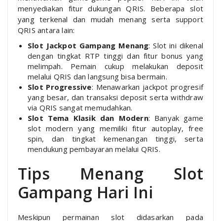
menyediakan fitur dukungan QRIS. Beberapa slot
yang terkenal dan mudah menang serta support
QRIS antara lain:
Slot Jackpot Gampang Menang
: Slot ini dikenal
dengan tingkat RTP tinggi dan fitur bonus yang
melimpah. Pemain cukup melakukan deposit
melalui QRIS dan langsung bisa bermain.
Slot Progressive
: Menawarkan jackpot progresif
yang besar, dan transaksi deposit serta withdraw
via QRIS sangat memudahkan.
Slot Tema Klasik dan Modern
: Banyak game
slot modern yang memiliki fitur autoplay, free
spin, dan tingkat kemenangan tinggi, serta
mendukung pembayaran melalui QRIS.
Tips Menang Slot
Gampang Hari Ini
Meskipun permainan slot didasarkan pada