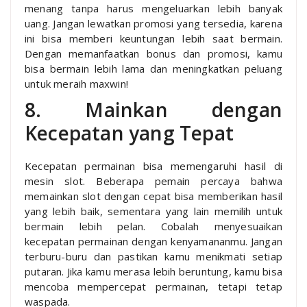
menang tanpa harus mengeluarkan lebih banyak
uang. Jangan lewatkan promosi yang tersedia, karena
ini bisa memberi keuntungan lebih saat bermain.
Dengan memanfaatkan bonus dan promosi, kamu
bisa bermain lebih lama dan meningkatkan peluang
untuk meraih maxwin!
8. Mainkan dengan
Kecepatan yang Tepat
Kecepatan permainan bisa memengaruhi hasil di
mesin slot. Beberapa pemain percaya bahwa
memainkan slot dengan cepat bisa memberikan hasil
yang lebih baik, sementara yang lain memilih untuk
bermain lebih pelan. Cobalah menyesuaikan
kecepatan permainan dengan kenyamananmu. Jangan
terburu-buru dan pastikan kamu menikmati setiap
putaran. Jika kamu merasa lebih beruntung, kamu bisa
mencoba mempercepat permainan, tetapi tetap
waspada.