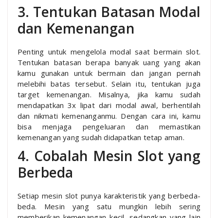
3. Tentukan Batasan Modal
dan Kemenangan
Penting untuk mengelola modal saat bermain slot.
Tentukan batasan berapa banyak uang yang akan
kamu gunakan untuk bermain dan jangan pernah
melebihi batas tersebut. Selain itu, tentukan juga
target kemenangan. Misalnya, jika kamu sudah
mendapatkan 3x lipat dari modal awal, berhentilah
dan nikmati kemenanganmu. Dengan cara ini, kamu
bisa menjaga pengeluaran dan memastikan
kemenangan yang sudah didapatkan tetap aman.
4. Cobalah Mesin Slot yang
Berbeda
Setiap mesin slot punya karakteristik yang berbeda-
beda. Mesin yang satu mungkin lebih sering
memberikan kemenangan kecil, sedangkan yang lain