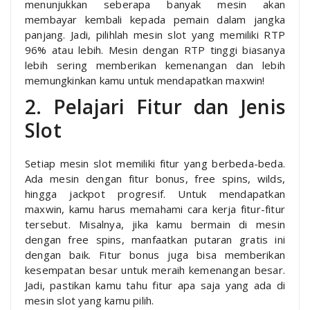
menunjukkan seberapa banyak mesin akan
membayar kembali kepada pemain dalam jangka
panjang. Jadi, pilihlah mesin slot yang memiliki RTP
96% atau lebih. Mesin dengan RTP tinggi biasanya
lebih sering memberikan kemenangan dan lebih
memungkinkan kamu untuk mendapatkan maxwin!
2. Pelajari Fitur dan Jenis
Slot
Setiap mesin slot memiliki fitur yang berbeda-beda.
Ada mesin dengan fitur bonus, free spins, wilds,
hingga jackpot progresif. Untuk mendapatkan
maxwin, kamu harus memahami cara kerja fitur-fitur
tersebut. Misalnya, jika kamu bermain di mesin
dengan free spins, manfaatkan putaran gratis ini
dengan baik. Fitur bonus juga bisa memberikan
kesempatan besar untuk meraih kemenangan besar.
Jadi, pastikan kamu tahu fitur apa saja yang ada di
mesin slot yang kamu pilih.