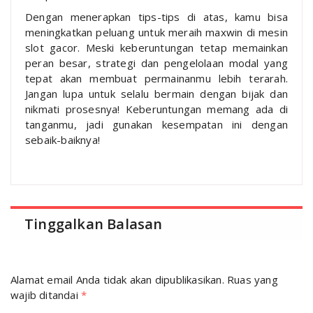
Dengan menerapkan tips-tips di atas, kamu bisa
meningkatkan peluang untuk meraih maxwin di mesin
slot gacor. Meski keberuntungan tetap memainkan
peran besar, strategi dan pengelolaan modal yang
tepat akan membuat permainanmu lebih terarah.
Jangan lupa untuk selalu bermain dengan bijak dan
nikmati prosesnya! Keberuntungan memang ada di
tanganmu, jadi gunakan kesempatan ini dengan
sebaik-baiknya!
Tinggalkan Balasan
Alamat email Anda tidak akan dipublikasikan.
Ruas yang
wajib ditandai
*