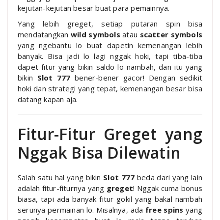
kejutan-kejutan besar buat para pemainnya.
Yang lebih greget, setiap putaran spin bisa
mendatangkan
wild symbols
atau
scatter symbols
yang ngebantu lo buat dapetin kemenangan lebih
banyak. Bisa jadi lo lagi nggak hoki, tapi tiba-tiba
dapet fitur yang bikin saldo lo nambah, dan itu yang
bikin
Slot 777
bener-bener gacor! Dengan sedikit
hoki dan strategi yang tepat, kemenangan besar bisa
datang kapan aja.
Fitur-Fitur Greget yang
Nggak Bisa Dilewatin
Salah satu hal yang bikin
Slot 777
beda dari yang lain
adalah fitur-fiturnya yang
greget
! Nggak cuma bonus
biasa, tapi ada banyak fitur gokil yang bakal nambah
serunya permainan lo. Misalnya, ada
free spins
yang