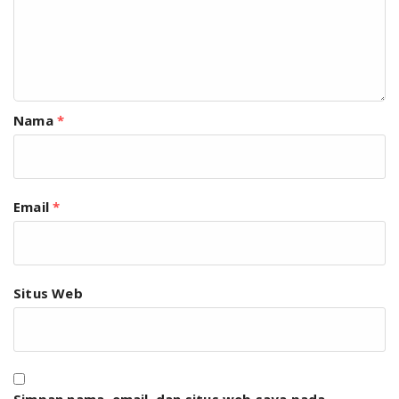
Nama
*
Email
*
Situs Web
Simpan nama, email, dan situs web saya pada