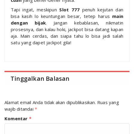
Tapi ingat, meskipun
Slot 777
penuh kejutan dan
bisa kasih lo keuntungan besar, tetep harus
main
dengan bijak
. Jangan kebablasan, nikmatin
prosesnya, dan kalau hoki, jackpot bisa datang kapan
aja. Main cerdas, dan siapa tahu lo bisa jadi salah
satu yang dapet jackpot gila!
Tinggalkan Balasan
Alamat email Anda tidak akan dipublikasikan.
Ruas yang
wajib ditandai
*
Komentar
*