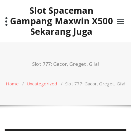
Skip
Slot Spaceman
to
content
Gampang Maxwin X500
Sekarang Juga
Slot 777: Gacor, Greget, Gila!
Home
/
Uncategorized
/
Slot 777: Gacor, Greget, Gila!