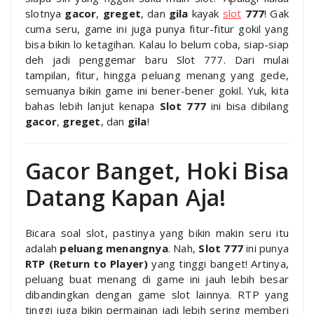
slotnya
gacor
,
greget
, dan
gila
kayak
slot
777
! Gak
cuma seru, game ini juga punya fitur-fitur gokil yang
bisa bikin lo ketagihan. Kalau lo belum coba, siap-siap
deh jadi penggemar baru Slot 777. Dari mulai
tampilan, fitur, hingga peluang menang yang gede,
semuanya bikin game ini bener-bener gokil. Yuk, kita
bahas lebih lanjut kenapa
Slot 777
ini bisa dibilang
gacor
,
greget
, dan
gila
!
Gacor Banget, Hoki Bisa
Datang Kapan Aja!
Bicara soal slot, pastinya yang bikin makin seru itu
adalah
peluang menangnya
. Nah,
Slot 777
ini punya
RTP (Return to Player)
yang tinggi banget! Artinya,
peluang buat menang di game ini jauh lebih besar
dibandingkan dengan game slot lainnya. RTP yang
tinggi juga bikin permainan jadi lebih sering memberi