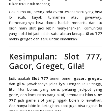
tukar trik untuk menang.
Gak cuma itu, sering ada event-event seru yang bisa
lo ikuti, kayak turnamen atau giveaway.
Pemenangnya bisa dapet hadiah menarik, dan itu
bikin main slot jadi lebih menyenankan. Komunitas
yang solid ini jadi salah satu alasan kenapa
Slot 777
makin greget dan seru untuk dimainkan!
Kesimpulan: Slot 777,
Gacor, Greget, Gila!
Jadi, apakah
Slot 777
bener-bener
gacor
,
greget
,
dan
gila
? Jawabannya jelas
iya
! Dengan RTP tinggi,
fitur-fitur bonus yang seru, peluang jackpot yang
gede, dan komunitas yang aktif, semua itu bikin
Slot
777
jadi game slot yang nggak boleh lo lewatkan.
Gak hanya bikin lo ketagihan, tapi juga bisa ngasih lo
cuan
yang bener-bener nyata.