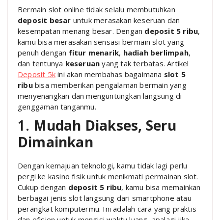
Bermain slot online tidak selalu membutuhkan
deposit besar
untuk merasakan keseruan dan
kesempatan menang besar. Dengan
deposit 5 ribu
,
kamu bisa merasakan sensasi bermain slot yang
penuh dengan
fitur menarik
,
hadiah berlimpah
,
dan tentunya
keseruan
yang tak terbatas. Artikel
Deposit 5k
ini akan membahas bagaimana
slot 5
ribu
bisa memberikan pengalaman bermain yang
menyenangkan dan menguntungkan langsung di
genggaman tanganmu.
1.
Mudah Diakses, Seru
Dimainkan
Dengan kemajuan teknologi, kamu tidak lagi perlu
pergi ke kasino fisik untuk menikmati permainan slot.
Cukup dengan
deposit 5 ribu
, kamu bisa memainkan
berbagai jenis slot langsung dari smartphone atau
perangkat komputermu. Ini adalah cara yang praktis
dan efisien untuk mengisi waktu luang, apalagi jika