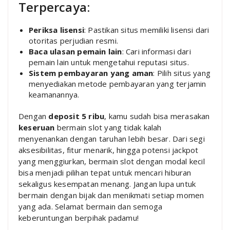
Terpercaya:
Periksa lisensi
: Pastikan situs memiliki lisensi dari
otoritas perjudian resmi.
Baca ulasan pemain lain
: Cari informasi dari
pemain lain untuk mengetahui reputasi situs.
Sistem pembayaran yang aman
: Pilih situs yang
menyediakan metode pembayaran yang terjamin
keamanannya.
Dengan
deposit 5 ribu
, kamu sudah bisa merasakan
keseruan
bermain slot yang tidak kalah
menyenankan dengan taruhan lebih besar. Dari segi
aksesibilitas, fitur menarik, hingga potensi jackpot
yang menggiurkan, bermain slot dengan modal kecil
bisa menjadi pilihan tepat untuk mencari hiburan
sekaligus kesempatan menang. Jangan lupa untuk
bermain dengan bijak dan menikmati setiap momen
yang ada. Selamat bermain dan semoga
keberuntungan berpihak padamu!