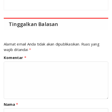
Tinggalkan Balasan
Alamat email Anda tidak akan dipublikasikan.
Ruas yang
wajib ditandai
*
Komentar
*
Nama
*