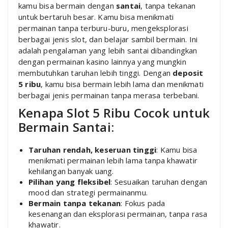
kamu bisa bermain dengan
santai
, tanpa tekanan
untuk bertaruh besar. Kamu bisa menikmati
permainan tanpa terburu-buru, mengeksplorasi
berbagai jenis slot, dan belajar sambil bermain. Ini
adalah pengalaman yang lebih santai dibandingkan
dengan permainan kasino lainnya yang mungkin
membutuhkan taruhan lebih tinggi. Dengan
deposit
5 ribu
, kamu bisa bermain lebih lama dan menikmati
berbagai jenis permainan tanpa merasa terbebani.
Kenapa Slot 5 Ribu Cocok untuk
Bermain Santai:
Taruhan rendah, keseruan tinggi
: Kamu bisa
menikmati permainan lebih lama tanpa khawatir
kehilangan banyak uang.
Pilihan yang fleksibel
: Sesuaikan taruhan dengan
mood dan strategi permainanmu.
Bermain tanpa tekanan
: Fokus pada
kesenangan dan eksplorasi permainan, tanpa rasa
khawatir.