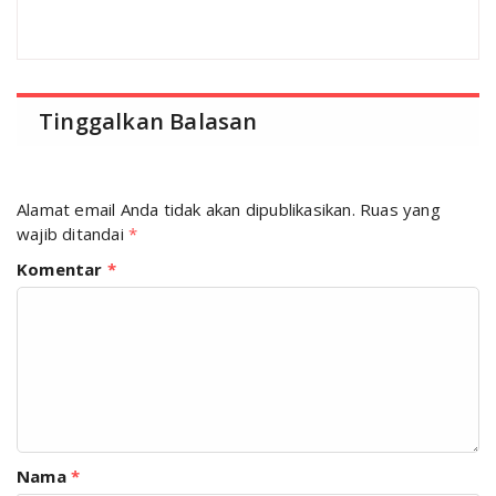
Tinggalkan Balasan
Alamat email Anda tidak akan dipublikasikan.
Ruas yang
wajib ditandai
*
Komentar
*
Nama
*