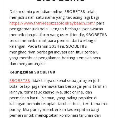
Dalam dunia perjudian online, SBOBET88 telah
menjadi salah satu nama yang tak asing lagi bagi
https://www.frankiespizzaofdelraybeach.com/
para
penggemar judi bola. Dengan berbagai penawaran
menarik dan platform yang user-friendly, SBOBET88
terus menarik minat para pemain dari berbagai
kalangan. Pada tahun 2024 ini, SBOBET88
menghadirkan berbagai inovasi dan fitur terbaru
yang membuat pengalaman betting semakin seru
dan menguntungkan.
Keunggulan SBOBET88
SBOBET88
tidak hanya dikenal sebagai agen judi
bola, tetapi juga menawarkan berbagai jenis taruhan
lainnya, termasuk kasino live, slot online, dan
permainan kartu. Namun, yang paling populer di
kalangan pemain tetaplah taruhan bola, terutama mix
parlay. Mix parlay memberikan kesempatan bagi
pemain untuk menciptakan kombinasi taruhan dari