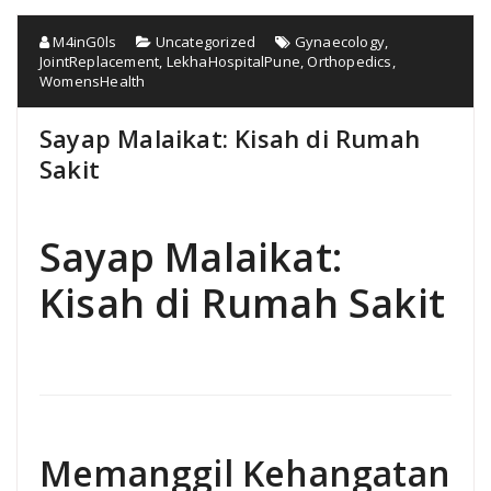
M4inG0ls
Uncategorized
Gynaecology
,
JointReplacement
,
LekhaHospitalPune
,
Orthopedics
,
WomensHealth
Sayap Malaikat: Kisah di Rumah
Sakit
Sayap Malaikat:
Kisah di Rumah Sakit
Memanggil Kehangatan