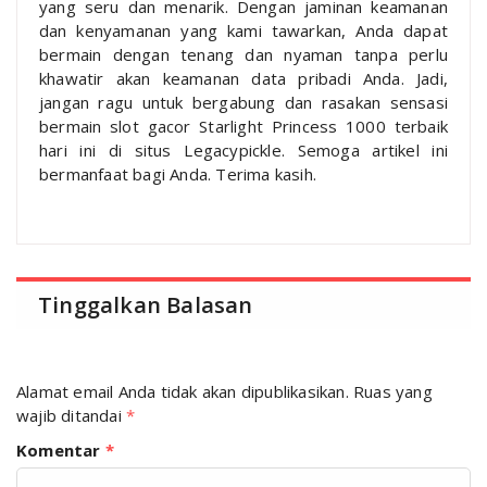
yang seru dan menarik. Dengan jaminan keamanan
dan kenyamanan yang kami tawarkan, Anda dapat
bermain dengan tenang dan nyaman tanpa perlu
khawatir akan keamanan data pribadi Anda. Jadi,
jangan ragu untuk bergabung dan rasakan sensasi
bermain slot gacor Starlight Princess 1000 terbaik
hari ini di situs Legacypickle. Semoga artikel ini
bermanfaat bagi Anda. Terima kasih.
Tinggalkan Balasan
Alamat email Anda tidak akan dipublikasikan.
Ruas yang
wajib ditandai
*
Komentar
*