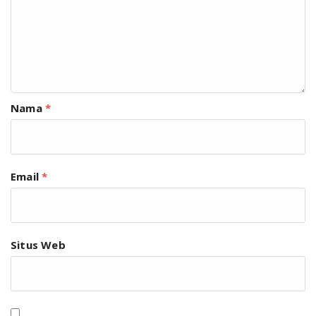
Nama
*
Email
*
Situs Web