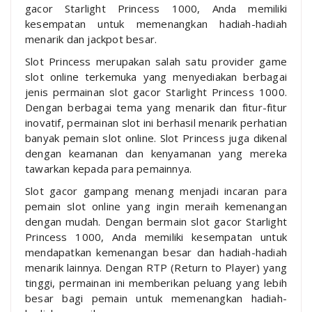
gacor Starlight Princess 1000, Anda memiliki
kesempatan untuk memenangkan hadiah-hadiah
menarik dan jackpot besar.
Slot Princess merupakan salah satu provider game
slot online terkemuka yang menyediakan berbagai
jenis permainan slot gacor Starlight Princess 1000.
Dengan berbagai tema yang menarik dan fitur-fitur
inovatif, permainan slot ini berhasil menarik perhatian
banyak pemain slot online. Slot Princess juga dikenal
dengan keamanan dan kenyamanan yang mereka
tawarkan kepada para pemainnya.
Slot gacor gampang menang menjadi incaran para
pemain slot online yang ingin meraih kemenangan
dengan mudah. Dengan bermain slot gacor Starlight
Princess 1000, Anda memiliki kesempatan untuk
mendapatkan kemenangan besar dan hadiah-hadiah
menarik lainnya. Dengan RTP (Return to Player) yang
tinggi, permainan ini memberikan peluang yang lebih
besar bagi pemain untuk memenangkan hadiah-