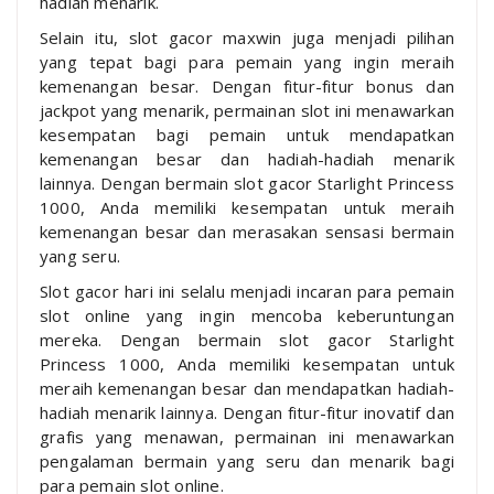
hadiah menarik.
Selain itu, slot gacor maxwin juga menjadi pilihan
yang tepat bagi para pemain yang ingin meraih
kemenangan besar. Dengan fitur-fitur bonus dan
jackpot yang menarik, permainan slot ini menawarkan
kesempatan bagi pemain untuk mendapatkan
kemenangan besar dan hadiah-hadiah menarik
lainnya. Dengan bermain slot gacor Starlight Princess
1000, Anda memiliki kesempatan untuk meraih
kemenangan besar dan merasakan sensasi bermain
yang seru.
Slot gacor hari ini selalu menjadi incaran para pemain
slot online yang ingin mencoba keberuntungan
mereka. Dengan bermain slot gacor Starlight
Princess 1000, Anda memiliki kesempatan untuk
meraih kemenangan besar dan mendapatkan hadiah-
hadiah menarik lainnya. Dengan fitur-fitur inovatif dan
grafis yang menawan, permainan ini menawarkan
pengalaman bermain yang seru dan menarik bagi
para pemain slot online.